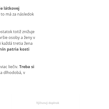
e látkovej
 to má za následok
statok totiž znižuje
ršie osoby a ženy v
 každá tretia žena
ín patria kosti
iac liečiv.
Treba si
čba dlhodobá, v
Výživový doplnok