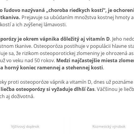
o ľudovo nazývaná „choroba riedkych kostí“, je ochoreni
tkaniva.
Prejavuje sa ubúdaním množstva kostnej hmoty a
kostí a ich zvýšenej lámavosti.
oporózy je okrem vápnika dôležitý aj vitamín D
. Jeho nedo
stnom tkanive. Osteoporóza postihuje v populácii hlavne sta
e sa, že rizikom osteoporotickej zlomeniny je ohrozená asi
muž vo veku nad 50 rokov.
Medzi najčastejšie miesta zlomen
e a horný koniec ramennej a stehennej kosti
.
lieky proti osteoporóze vápnik a vitamín D, dnes už poznáme v
liečba osteoporózy si vyžaduje dlhší čas
. Väčšinou je lie
h aj doživotná.
Výživový doplnok
Kozmetický výrobok