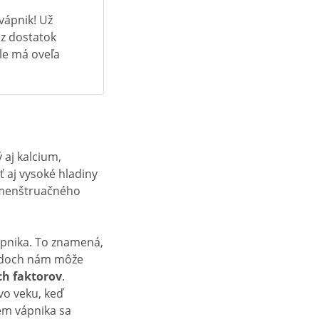
 vápnik! Už
dz dostatok
ele má oveľa
 aj kalcium,
ť aj vysoké hladiny
edmenštruačného
vápnika. To znamená,
padoch nám môže
ch faktorov
.
vo veku, keď
jem vápnika sa