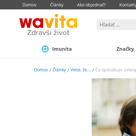
Domov
Články
Ako objednať?
Kontakt
Imunita
Značky
Domov
Články
Viete, že...
Čo spôsobuje osteop