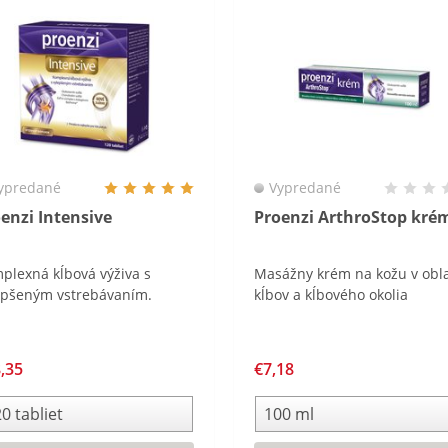
ypredané
Vypredané
enzi Intensive
Proenzi ArthroStop kré
plexná kĺbová výživa s
Masážny krém na kožu v obla
epšeným vstrebávaním.
kĺbov a kĺbového okolia
,35
€7,18