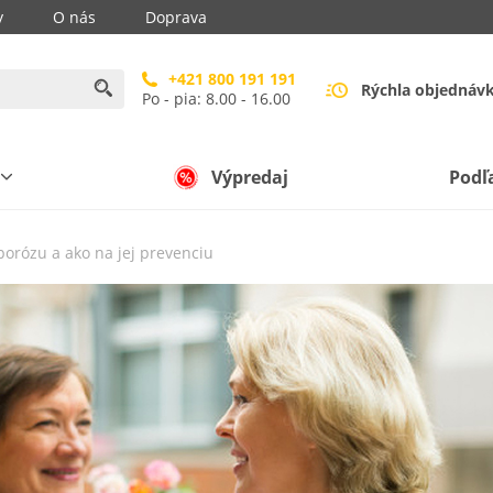
y
O nás
Doprava
+421 800 191 191
Rýchla objednáv
Po - pia: 8.00 - 16.00
Výpredaj
Podľ
orózu a ako na jej prevenciu