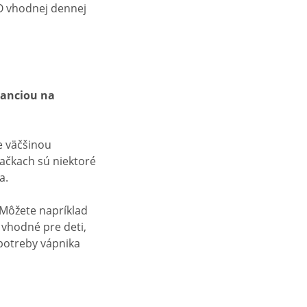
 O vhodnej dennej
ranciou na
je väčšinou
iačkach sú niektoré
ka.
 Môžete napríklad
 vhodné pre deti,
 potreby vápnika