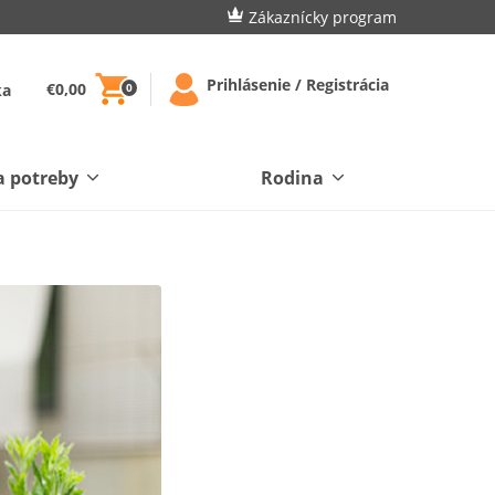
Zákaznícky program
Prihlásenie / Registrácia
€0,00
ka
0
a potreby
Rodina