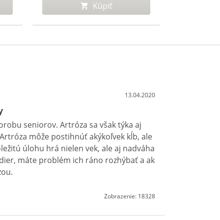
Kúpiť
13.04.2020
y
orobu seniorov. Artróza sa však týka aj
rtróza môže postihnúť akýkoľvek kĺb, ale
ležitú úlohu hrá nielen vek, ale aj nadváha
bedier, máte problém ich ráno rozhýbať a ak
zou.
Zobrazenie: 18328