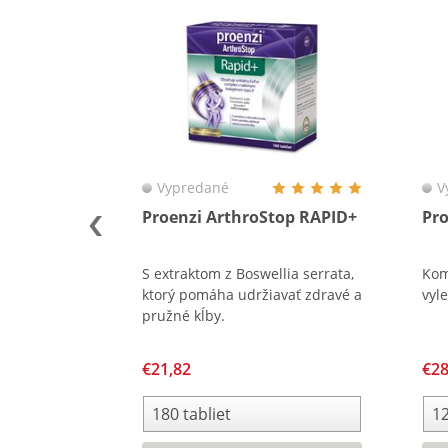
Vypredané
V
nilka
Proenzi ArthroStop RAPID+
Pro
sú kalciové
S extraktom z Boswellia serrata,
Kom
pnika,
ktorý pomáha udržiavať zdravé a
vyl
ínu C
pružné kĺby.
spievajúcich
ý sirup je
€21,82
€28
obí zvýšenej
e organizmus
príjem
ostatočný.