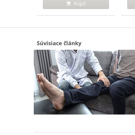
ť
Kúpiť
Súvisiace články