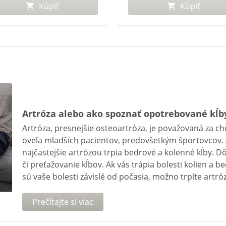
Kúpiť
Kúpiť
Artróza alebo ako spoznať opotrebované kĺb
Artróza, presnejšie osteoartróza, je považovaná za ch
oveľa mladších pacientov, predovšetkým športovcov. A
najčastejšie artrózou trpia bedrové a kolenné kĺby. Dô
či preťažovanie kĺbov. Ak vás trápia bolesti kolien a 
sú vaše bolesti závislé od počasia, možno trpíte artró
Prečítajte si viac