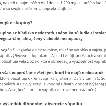
 na deň u najmenších detí do asi 1 200 mg u starších ľudí.
te so svojím lekárom a neprekračujte ju.
ovejšie skupiny?
kupinou z hľadiska nedostatku vápnika sú ľudia s intole
 vegetariáni, ale aj ženy v období menopauzy
.
d vegán či vegánka a nejete mäso, mliečne výrobky a vajcia, 
pnik výživovými doplnkami. Aj keď i v sóji, orieškoch a sem
va obsahuje veľa zložiek, ktoré obmedzujú využiteľnosť vápni
a však odporúčame všetkým, ktorí ho majú nedostatok
.
 ktoré obsahujú okrem vápnika aj vitamín D3 a vitamín C. Sú
ospelých. Kalciový sirup je vhodné užívať v období zvýšenej
o v čase, keď je príjem vápnika v strave nedostatočný.
 výsledok dlhodobej absencie vápnika