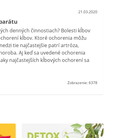
21.03.2020
parátu
ných denných činnostiach? Bolesti kĺbov
 ochorení kĺbov. Ktoré ochorenia môžu
edzi tie najčastejšie patrí artróza,
horoba. Aj keď sa uvedené ochorenia
naky najčastejších kĺbových ochorení sa
Zobrazenie: 6378