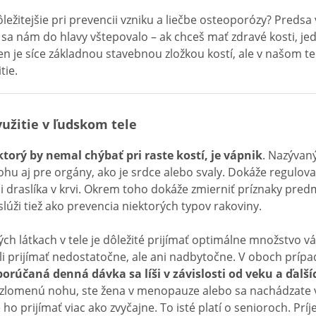
ôležitejšie pri prevencii vzniku a liečbe osteoporózy? Predsa
sa nám do hlavy vštepovalo – ak chceš mať zdravé kosti, je
en je síce základnou stavebnou zložkou kostí, ale v našom t
tie.
yužitie v ľudskom tele
ktorý by nemal chýbať pri raste kostí, je vápnik
. Nazývaný
ohu aj pre orgány, ako je srdce alebo svaly. Dokáže regulova
či draslíka v krvi. Okrem toho dokáže zmierniť príznaky pr
lúži tiež ako prevencia niektorých typov rakoviny.
ch látkach v tele je dôležité prijímať optimálne množstvo 
i prijímať nedostatočne, ale ani nadbytočne. V oboch prí
rúčaná denná dávka sa líši v závislosti od veku a ďalší
 zlomenú nohu, ste žena v menopauze alebo sa nachádzate 
e ho prijímať viac ako zvyčajne. To isté platí o senioroch. Prí