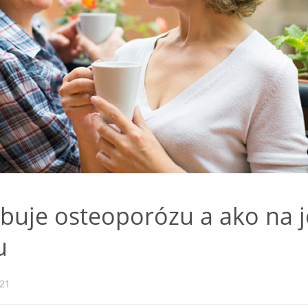
buje osteoporózu a ako na j
u
021