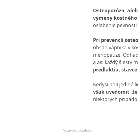
Osteoporóza, aleb
výmeny kostného 
oslabenie pevnosti 
Pri prevencii oste
obsah vápnika v ko
menopauze. Odhaduj
a asi každý šiesty 
predlaktia, stavc
Kedysi boli jediné 
však uvedomiť, že 
niektorých prípadoc
lnok
Výživový doplnok