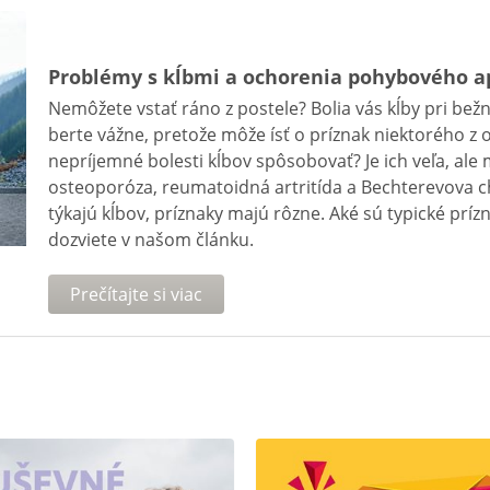
Problémy s kĺbmi a ochorenia pohybového a
Nemôžete vstať ráno z postele? Bolia vás kĺby pri bež
berte vážne, pretože môže ísť o príznak niektorého z
nepríjemné bolesti kĺbov spôsobovať? Je ich veľa, ale m
osteoporóza, reumatoidná artritída a Bechterevova c
týkajú kĺbov, príznaky majú rôzne. Aké sú typické príz
dozviete v našom článku.
Prečítajte si viac