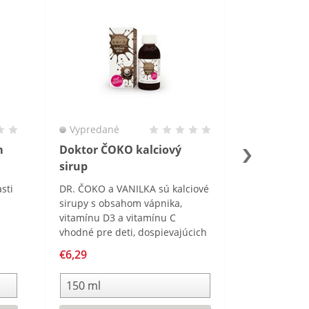
Vypredané
m
Doktor ČOKO kalciový
sirup
sti
DR. ČOKO a VANILKA sú kalciové
sirupy s obsahom vápnika,
vitamínu D3 a vitamínu C
vhodné pre deti, dospievajúcich
aj dospelých. Kalciový sirup je
€6,29
vhodné užívať v období zvýšenej
potreby vápnika pre organizmus
alebo v čase, keď je príjem
vápnika v strave nedostatočný.