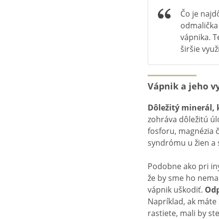
Čo je najd
odmalička 
vápnika. T
širšie využi
Vápnik a jeho v
Dôležitý minerál, 
zohráva dôležitú úl
fosforu, magnézia 
syndrómu u žien a s
Podobne ako pri iný
že by sme ho nemal
vápnik uškodiť.
Odpo
Napríklad, ak máte
rastiete, mali by st