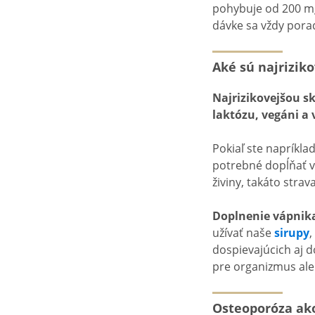
pohybuje od 200 mg
dávke sa vždy poraď
Aké sú najrizik
Najrizikovejšou s
laktózu, vegáni a
Pokiaľ ste napríkla
potrebné dopĺňať vá
živiny, takáto stra
Doplnenie vápnik
užívať naše
sirupy
,
dospievajúcich aj d
pre organizmus aleb
Osteoporóza ako