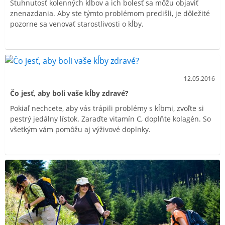
Stuhnutosť kolenných kĺbov a ich bolesť sa môžu objaviť
znenazdania. Aby ste týmto problémom predišli, je dôležité
pozorne sa venovať starostlivosti o kĺby.
12.05.2016
Čo jesť, aby boli vaše kĺby zdravé?
Pokiaľ nechcete, aby vás trápili problémy s kĺbmi, zvoľte si
pestrý jedálny lístok. Zaraďte vitamín C, doplňte kolagén. So
všetkým vám pomôžu aj výživové doplnky.