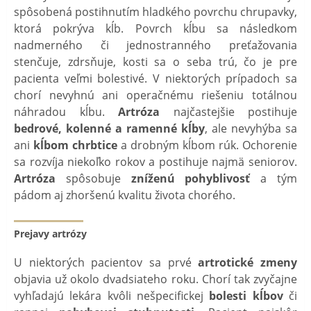
spôsobená postihnutím hladkého povrchu chrupavky,
ktorá pokrýva kĺb. Povrch kĺbu sa následkom
nadmerného či jednostranného preťažovania
stenčuje, zdrsňuje, kosti sa o seba trú, čo je pre
pacienta veľmi bolestivé. V niektorých prípadoch sa
chorí nevyhnú ani operačnému riešeniu totálnou
náhradou kĺbu.
Artróza
najčastejšie postihuje
bedrové, kolenné a
ramenné kĺby
, ale nevyhýba sa
ani
kĺbom chrbtice
a drobným kĺbom rúk. Ochorenie
sa rozvíja niekoľko rokov a postihuje najmä seniorov.
Artróza
spôsobuje
zníženú pohyblivosť
a tým
pádom aj zhoršenú kvalitu života chorého.
Prejavy artrózy
U niektorých pacientov sa prvé
artrotické zmeny
objavia už okolo dvadsiateho roku. Chorí tak zvyčajne
vyhľadajú lekára kvôli nešpecifickej
bolesti kĺbov
či