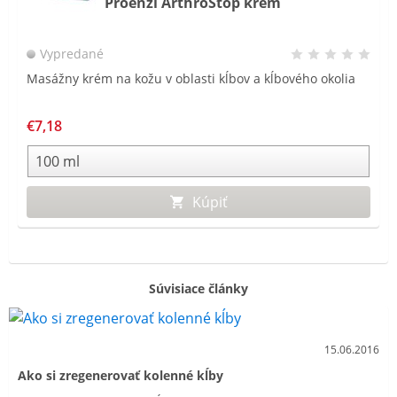
Proenzi ArthroStop krém
Vypredané
Masážny krém na kožu v oblasti kĺbov a kĺbového okolia
€7,18
Kúpiť
Súvisiace články
15.06.2016
Ako si zregenerovať kolenné kĺby