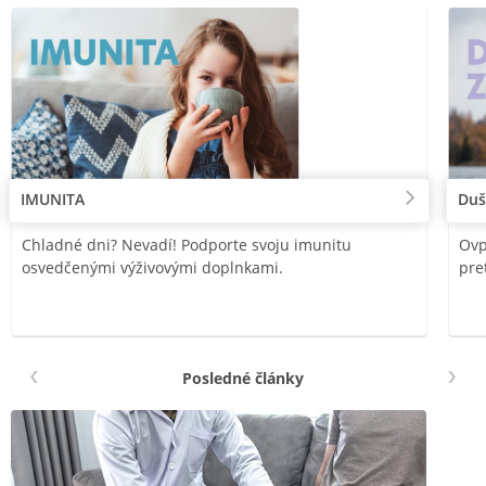
IMUNITA
Duš
Chladné dni? Nevadí! Podporte svoju imunitu
Ovp
osvedčenými výživovými doplnkami.
pre
Posledné články