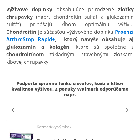
Výživové doplnky
obsahujúce prirodzené
zložky
chrupavky
(napr. chondroitín sulfát a glukozamín
sulfát) prinášajú kĺbom optimálnu výživu.
Chondroitín
je súčasťou výživového doplnku
Proenzi
ArthroStop Rapid+
, ktorý navyše obsahuje aj
glukozamín a kolagén
, ktoré sú spoločne s
chondroitínom
základnými stavebnými zložkami
kĺbovej chrupavky.
Podporte správnu funkciu svalov, kostí a kĺbov
kvalitnou výživou. Z ponuky Walmark odporúčame
napr.
Kozmetický výrobok