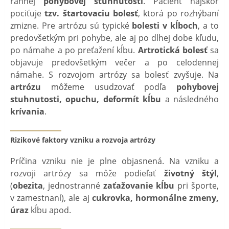
rannej
pohybovej stuhnutosti
. Pacient najskôr
pociťuje
tzv. štartovaciu bolesť
, ktorá po rozhýbaní
zmizne. Pre artrózu sú typické
bolesti v kĺboch
, a to
predovšetkým pri pohybe, ale aj po dlhej dobe kľudu,
po námahe a po preťažení kĺbu.
Artrotická bolesť
sa
objavuje predovšetkým večer a po celodennej
námahe. S rozvojom artrózy sa bolesť zvyšuje. Na
artrózu
môžeme usudzovať podľa
pohybovej
stuhnutosti, opuchu, deformít kĺbu
a následného
krívania
.
Rizikové faktory vzniku a rozvoja artrózy
Príčina vzniku nie je plne objasnená. Na vzniku a
rozvoji artrózy sa môže podieľať
životný štýl
,
(
obezita
, jednostranné
zaťažovanie kĺbu
pri športe,
v zamestnaní), ale aj
cukrovka, hormonálne
zmeny,
úraz
kĺbu apod.