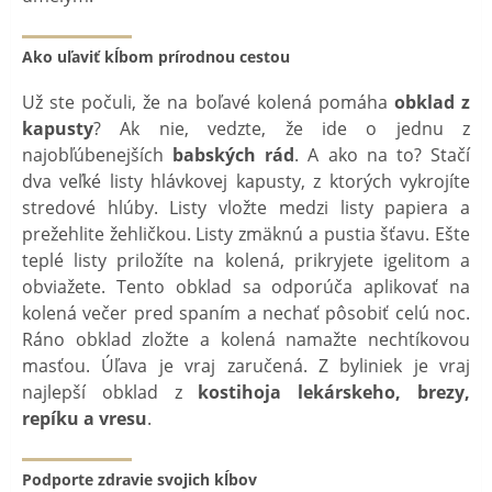
Ako uľaviť kĺbom prírodnou cestou
Už ste počuli, že na boľavé kolená pomáha
obklad z
kapusty
? Ak nie, vedzte, že ide o jednu z
najobľúbenejších
babských
rád
. A ako na to? Stačí
dva veľké listy hlávkovej kapusty, z ktorých vykrojíte
stredové hlúby. Listy vložte medzi listy papiera a
prežehlite žehličkou. Listy zmäknú a pustia šťavu. Ešte
teplé listy priložíte na kolená, prikryjete igelitom a
obviažete. Tento obklad sa odporúča aplikovať na
kolená večer pred spaním a nechať pôsobiť celú noc.
Ráno obklad zložte a kolená namažte nechtíkovou
masťou. Úľava je vraj zaručená. Z byliniek je vraj
najlepší obklad z
kostihoja lekárskeho, brezy,
repíku a vresu
.
Podporte zdravie svojich kĺbov