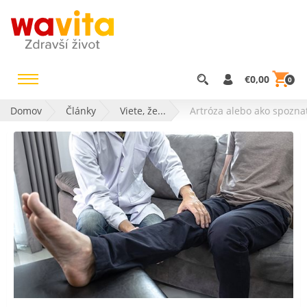
€0,00
0
Domov
Články
Viete, že...
Artróza alebo ako spozna