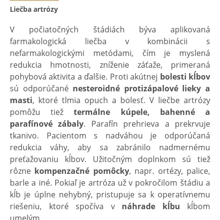
Liečba artrózy
V počiatočných štádiách býva aplikovaná
farmakologická liečba v kombinácii s
nefarmakologickými metódami, čím je myslená
redukcia hmotnosti, zníženie záťaže, primeraná
pohybová aktivita a ďalšie. Proti akútnej
bolesti kĺbov
sú odporúčané
nesteroidné protizápalové lieky a
masti
, ktoré tlmia opuch a bolesť. V liečbe artrózy
pomôžu tiež
termálne kúpele, bahenné a
parafínové zábaly
. Parafín prehrieva a prekrvuje
tkanivo. Pacientom s nadváhou je odporúčaná
redukcia váhy, aby sa zabránilo nadmernému
preťažovaniu kĺbov. Užitočným doplnkom sú tiež
rôzne
kompenzačné pomôcky
, napr. ortézy, palice,
barle a iné. Pokiaľ je artróza už v pokročilom štádiu a
kĺb je úplne nehybný, pristupuje sa k operatívnemu
riešeniu, ktoré spočíva v
náhrade kĺbu
kĺbom
umelým.