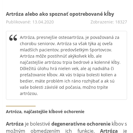
Artróza alebo ako spoznať opotrebované kĺby
Publikované: 13.04.2020
Zobrazenie: 18327
Artróza, presnejšie osteoartróza, je považovaná za
chorobu seniorov. Artróza sa však týka aj oveľa
mladších pacientov, predovšetkým športovcov.
Artróza môže postihnúť akýkoľvek kĺb, ale
najčastejšie artrózou trpia bedrové a kolenné kĺby.
Dôležitú úlohu hrá nielen vek, ale aj nadváha či
preťažovanie kĺbov. Ak vás trápia bolesti kolien a
bedier, máte problém ich ráno rozhýbať a ak sú
vaše bolesti závislé od počasia, možno trpíte
artrózou.
Artróza, najčastejšie kĺbové ochorenie
Artróza
je bolestivé
degeneratívne ochorenie
kĺbov s
možným obmedzením ich funkcie.
Artróza
je