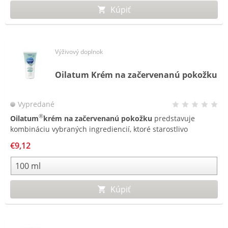
Kúpiť
Výživový doplnok
Oilatum Krém na začervenanú pokožku
Vypredané
®
Oilatum
krém na začervenanú pokožku
predstavuje
kombináciu vybraných ingrediencií, ktoré starostlivo
ošetrujú citlivú a začervenanú pokožku. S obsahom
€9,12
upokojujúceho oxidu zinočnatého a prírodným ovseným
olejom pôsobí na pokožke ako ošetrujúci ochranný film.
Kúpiť