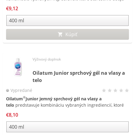
o citlivú až atopickú pokožku vašich najmenších. Poskytuje
€9,12
pokožke pocit hydratácie, hladkosti a hebkosti.
Kúpiť
Výživový doplnok
Oilatum Junior sprchový gél na vlasy a
telo
Vypredané
®
Oilatum
Junior jemný sprchový gél na vlasy a
telo
predstavuje kombináciu vybraných ingrediencií, ktoré
starostlivo dbajú o citlivú až atopickú pokožku vašich
€8,10
najmenších. Poskytuje pokožke pocit hydratácie, hladkosti a
hebkosti.