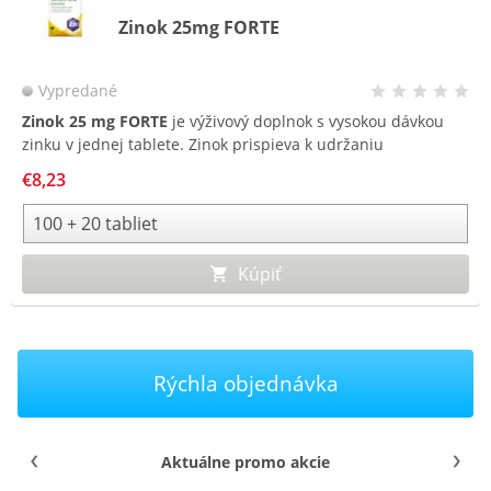
Zinok 25mg FORTE
Vypredané
Zinok 25 mg FORTE
je výživový doplnok s vysokou dávkou
zinku v jednej tablete. Zinok prispieva k udržaniu
normálneho stavu vlasov, nechtov a pokožky a podporuje
€8,23
normálnu funkciu imunitného systému.
Kúpiť
Rýchla objednávka
Aktuálne promo akcie