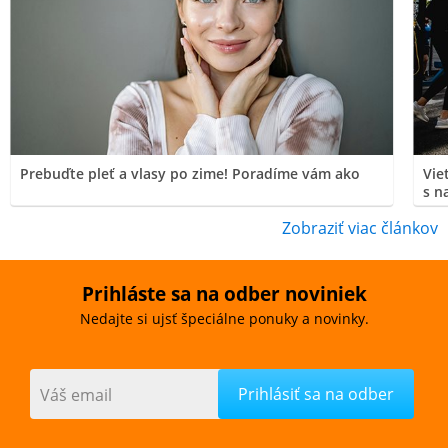
Prebuďte pleť a vlasy po zime! Poradíme vám ako
Vie
s n
Zobraziť viac článkov
Prihláste sa na odber noviniek
Nedajte si ujsť špeciálne ponuky a novinky.
Váš email