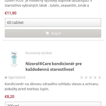
Lutein PLUS je moderný výživový doplnok obsahujúci 5
starostlivo vybraných látok - luteín, zeaxantín, zinok a
vitamíny A a E.
€11,90
Kúpiť
Kozmetický výrobok
Nizoral®Care kondicionér pre
každodennú starostlivosť
Vypredané
Kondicionér na obnovu zdravého vzhľadu vlasov a ochranu
pokožky pred tvorbou lupín.
€8,20