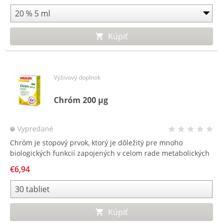
Kúpiť
Výživový doplnok
Chróm 200 µg
Vypredané
Chróm je stopový prvok, ktorý je dôležitý pre mnoho
biologických funkcií zapojených v celom rade metabolických
procesov v ľudskom tele. Je vhodnou podporou pri udržovaní
€6,94
optimálnej telesnej hmotnosti vďaka podpore správneho
metabolizmu živín.
Kúpiť