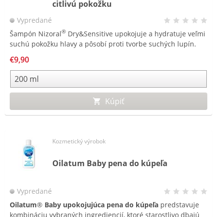
citlivú pokožku
Vypredané
®
Šampón Nizoral
Dry&Sensitive upokojuje a hydratuje veľmi
suchú pokožku hlavy a pôsobí proti tvorbe suchých lupín.
€9,90
Kúpiť
Kozmetický výrobok
Oilatum Baby pena do kúpeľa
Vypredané
Oilatum
®
Baby upokojujúca pena do kúpeľa
predstavuje
kombináciu vybraných ingrediencií, ktoré starostlivo dbajú