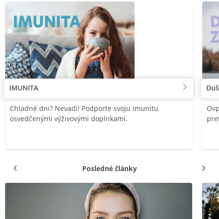
IMUNITA
Duš
Chladné dni? Nevadí! Podporte svoju imunitu
Ovp
osvedčenými výživovými doplnkami.
pre
Posledné články