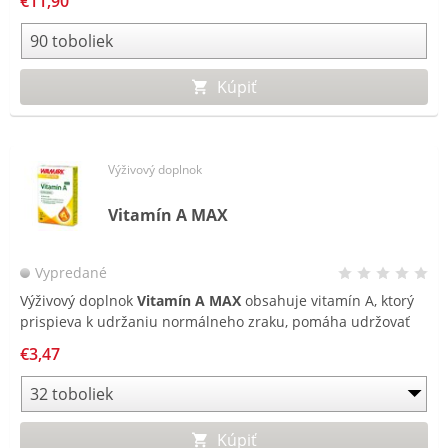
€11,90
Kúpiť
Výživový doplnok
Vitamín A MAX
Vypredané
Výživový doplnok
Vitamín A MAX
obsahuje vitamín A, ktorý
prispieva k udržaniu normálneho zraku, pomáha udržovať
zdravú pokožku a prispieva k normálnej funkcii imunitného
€3,47
systému.
Kúpiť