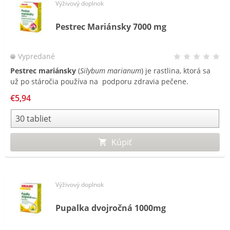
Výživový doplnok
Pestrec Mariánsky 7000 mg
Vypredané
Pestrec mariánsky
(
Silybum marianum
) je rastlina, ktorá sa
už po stáročia používa na podporu zdravia pečene.
Silymarín, aktívna zložka pestreca, je komplex bioflavonoidov,
€5,94
ktorý je extrahovaný z jeho semien. Tradične je pestrec s
vysokým obsahom silymarínu používaný na podporu
funkcie pečene.
Kúpiť
Výživový doplnok
Pupalka dvojročná 1000mg