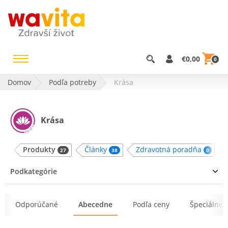
€0,00
0
Domov
Podľa potreby
Krása
Krása
Produkty
Články
Zdravotná poradňa
27
38
0
Podkategórie
Odporúčané
Abecedne
Podľa ceny
Špeciálne 