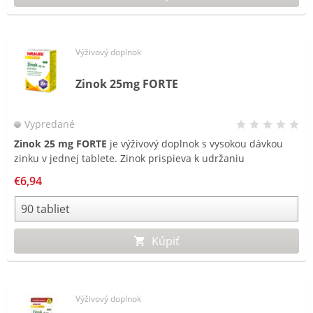
Výživový doplnok
Zinok 25mg FORTE
Vypredané
Zinok 25 mg FORTE
je výživový doplnok s vysokou dávkou
zinku v jednej tablete. Zinok prispieva k udržaniu
normálneho stavu vlasov, nechtov a pokožky a podporuje
€6,94
normálnu funkciu imunitného systému.
Kúpiť
Výživový doplnok