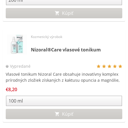
Kúpiť
Kozmetický výrobok
Nizoral®Care vlasové tonikum
Vypredané
Vlasové tonikum Nizoral Care obsahuje inovatívny komplex
prírodných zložiek získaných z kaktusu opuncia a magnólie,
ktoré upokojujú svrbivú a podráždenú pokožku hlavy.
€8,20
Kúpiť