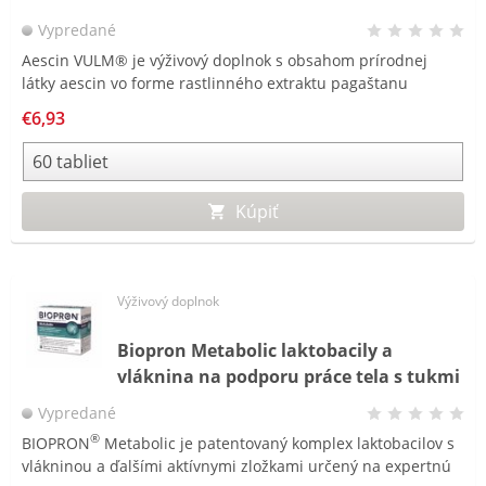
Vypredané
Aescin VULM® je výživový doplnok s obsahom prírodnej
látky aescin vo forme rastlinného extraktu pagaštanu
konského (lat. Aesculus hippocastanum). Zlepšuje pružnosť
€6,93
a pevnosť cievnych stien a napomáha ich cirkulácii.
Kúpiť
Výživový doplnok
Biopron Metabolic laktobacily a
vláknina na podporu práce tela s tukmi
a cukrami
Vypredané
®
BIOPRON
Metabolic je patentovaný komplex laktobacilov s
vlákninou a ďalšími aktívnymi zložkami určený na expertnú