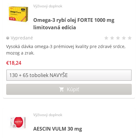
Výživový doplnok
Omega-3 rybí olej FORTE 1000 mg
limitovaná edícia
Vypredané
Vysoká dávka omega-3 prémiovej kvality pre zdravé srdce,
mozog a zrak.
€18,24
Kúpiť
Výživový doplnok
AESCIN VULM 30 mg