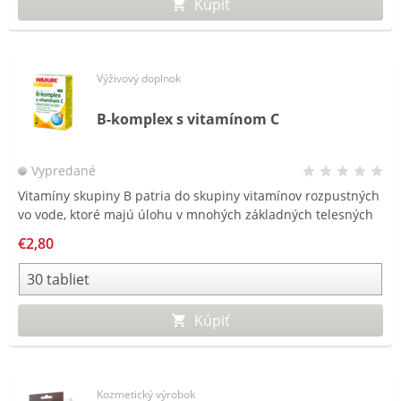
Kúpiť
Výživový doplnok
B-komplex s vitamínom C
Vypredané
Vitamíny skupiny B patria do skupiny vitamínov rozpustných
vo vode, ktoré majú úlohu v mnohých základných telesných
funkciách. Sú vylučované močom a môžu byť ľahko zničené
€2,80
pri varení alebo spracovaní potravín.
Kúpiť
Kozmetický výrobok