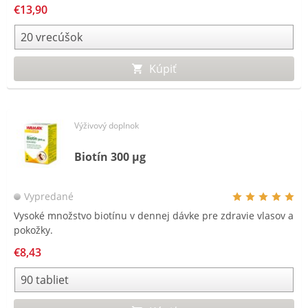
starostlivosť o črevnú mikrobiotu a na podporu práce tela s
€13,90
tukmi a cukrami.
Kúpiť
Výživový doplnok
Biotín 300 µg
Vypredané
Vysoké množstvo biotínu v dennej dávke pre zdravie vlasov a
pokožky.
€8,43