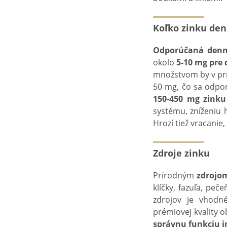
Koľko zinku den
Odporúčaná denn
okolo
5-10 mg pre 
množstvom by v prí
50 mg, čo sa odpo
150-450 mg zink
systému, zníženiu 
Hrozí tiež vracanie,
Zdroje zinku
Prírodným
zdrojo
klíčky, fazuľa, pe
zdrojov je vhodn
prémiovej kvality 
správnu funkciu 