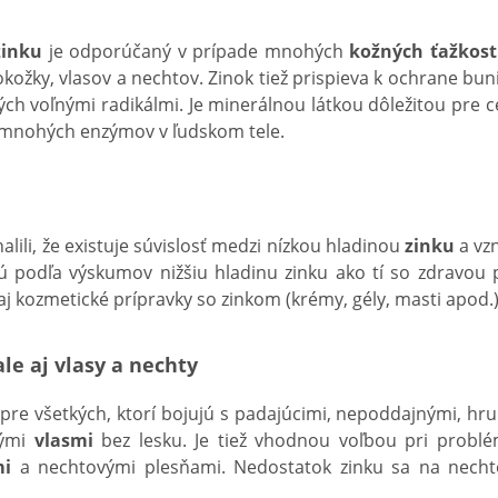
zinku
je odporúčaný v prípade mnohých
kožných ťažkost
okožky, vlasov a nechtov. Zinok tiež prispieva k ochrane bu
h voľnými radikálmi. Je minerálnou látkou dôležitou pre ce
ou mnohých enzýmov v ľudskom tele.
alili, že existuje súvislosť medzi nízkou hladinou
zinku
a vz
ú podľa výskumov nižšiu hladinu zinku ako tí so zdravou
 kozmetické prípravky so zinkom (krémy, gély, masti apod.)
ale aj vlasy a nechty
 pre všetkých, ktorí bojujú s padajúcimi, nepoddajnými, h
hými
vlasmi
bez lesku. Je tiež vhodnou voľbou pri probl
mi
a nechtovými plesňami. Nedostatok zinku sa na nechto