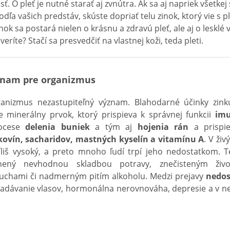
sť. O pleť je nutné starať aj zvnútra. Ak sa aj napriek všetke
odľa vašich predstáv, skúste dopriať telu zinok, ktorý vie s 
inok sa postará nielen o krásnu a zdravú pleť, ale aj o lesklé 
eríte? Stačí sa presvedčiť na vlastnej koži, teda pleti.
ýznam pre organizmus
nizmus nezastupiteľný význam. Blahodarné účinky zin
e minerálny prvok, ktorý prispieva k správnej funkcii
imu
rocese
delenia buniek
a tým aj
hojenia rán
a prispi
ovín, sacharidov, mastných kyselín a vitamínu A
. V ži
ríliš vysoký, a preto mnoho ľudí trpí jeho nedostatkom. 
nený nevhodnou skladbou potravy, znečisteným živo
chami či nadmerným pitím alkoholu. Medzi prejavy
nedos
ypadávanie vlasov, hormonálna nerovnováha, depresie a v 