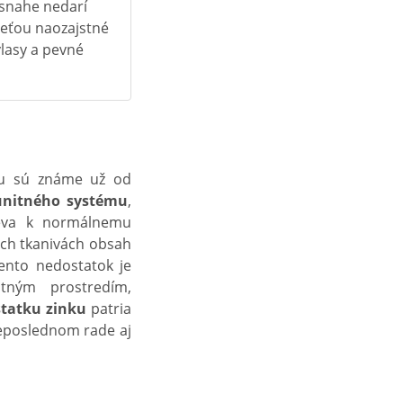
j snahe nedarí
pleťou naozajstné
vlasy a pevné
ku sú známe už od
nitného systému
,
eva k normálnemu
vých tkanivách obsah
Tento nedostatok je
tným prostredím,
tatku zinku
patria
neposlednom rade aj