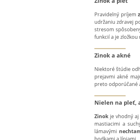
Zinok a pleť
Pravidelný príjem
udržaniu zdravej p
stresom spôsobenýc
funkcií a je zložk
Zinok a akné
Niektoré štúdie odh
prejavmi akné maj
preto odporúčané aj
Nielen na pleť, 
Zinok
je vhodný aj
mastiacimi a suc
lámavými
nechta
bodkami a líniami.