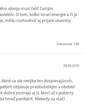
ho vývoja musí čeliť častým
lektív. O tom, koľko stratí energie a či je
al, môžu rozhodnúť aj prijaté vitamíny
Zobrazenie: 148
09.09.2019
 Akné sa ale netýka len dospievajúcich,
spelých objavuje predovšetkým v období
dobre poznajú aj tí, ktorí už z puberty
eba hneď panikáriť. Niekedy sa stačí