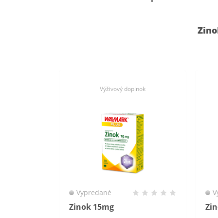
Zino
Výživový doplnok
Vypredané
V
Zinok 15mg
Zi