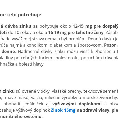
ne telo potrebuje
á dávka zinku
sa pohybuje okolo
12-15 mg pre dospel
deti
do 10 rokov a okolo
16-19 mg pre tehotné ženy
. Zásob
pade vyváženej stravy nemalo byť problém. Dennú dávku je
rúča najmä alkoholikom, diabetikom a športovcom.
Pozor
u denne
. Nadmerné dávky zinku môžu viesť k zhoršeniu 
hladiny potrebných foriem cholesterolu, poruchám tráven
 hnačka a bolesti hlavy.
m zinku
sú ovsené vločky, vlašské orechy, tekvicové semen
čeň, tmavé mäso, vajcia, mliečne výrobky a morské živočích
é obohatiť jedálniček aj
výživovými doplnkami
s obsa
obsahuje výživový doplnok
Zinok 15mg
na zdravé vlasy, ple
imunitného systému
.