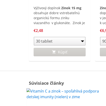
Výživový doplnok
Zinok 15 mg
Zin
obsahuje dobre vstrebateľnú
dop
organickú formu zinku
v je
viazaného v glukonáte. Zinok je
k u
minerálna látka, ktorá prispieva
vla
€2,48
€6,
k udržaniu normálneho stavu
pod
vlasov, nechtov a pokožky a
imu
podporuje normálnu funkciu
imunitného systému.
Kúpiť
Súvisiace články