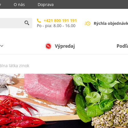
y
O nás
Doprava
+421 800 191 191
Rýchla objednáv
Po - pia: 8.00 - 16.00
Výpredaj
Podľ
álna látka zinok