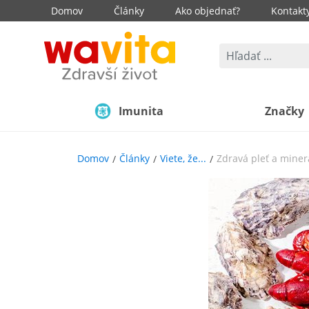
Domov
Články
Ako objednať?
Kontakt
Imunita
Značky
Domov
Články
Viete, že...
Zdravá pleť a miner