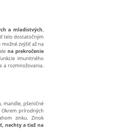
ých a mladistvých
,
iť telo dostatočným
 možné zvýšiť až na
ale
na prekročenie
funkcie imunitného
ia a rozmnožovania.
á, mandle, pšeničné
y. Okrem prírodných
hom zinku. Zinok
ť, nechty a tiež na