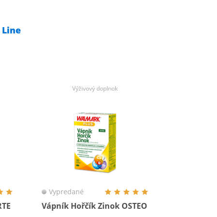
Line
Výživový doplnok
Vypredané
RTE
Vápník Hořčík Zinok OSTEO