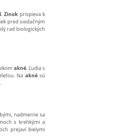
í
.
Zinok
prispieva k
niek pred oxidačným
lý rad biologických
nikom
akné
. Ľudia s
 pleťou. Na
akné
sú
.
rubými, nadmerne sa
émoch s krehkými a
ch prejaví bielymi