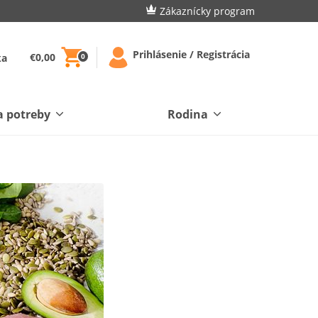
Zákaznícky program
Prihlásenie / Registrácia
€0,00
ka
0
a potreby
Rodina