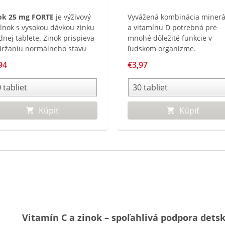
ok 25 mg FORTE
je výživový
Vyvážená kombinácia minerá
lnok s vysokou dávkou zinku
a vitamínu D potrebná pre
dnej tablete. Zinok prispieva
mnohé dôležité funkcie v
držaniu normálneho stavu
ľudskom organizme.
sov, nechtov a pokožky a
94
€3,97
poruje normálnu funkciu
nitného systému.
Kúpiť
Kúpiť
Vitamín C a zinok – spoľahlivá podpora detsk