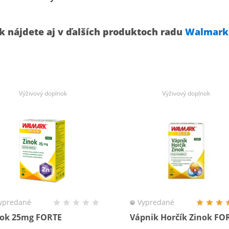
k nájdete aj v ďalších produktoch radu
Walmark 
Výživový doplnok
Výživový doplnok
ypredané
Vypredané
nok 25mg FORTE
Vápnik Horčík Zinok FO