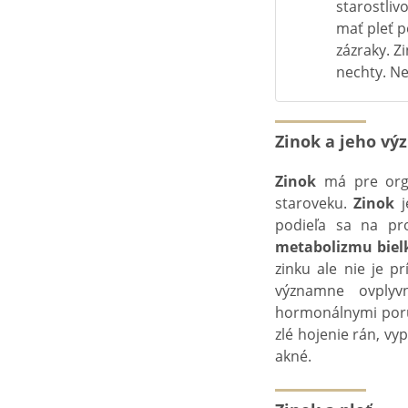
starostlivo
mať pleť p
zázraky. Z
nechty. Nev
Zinok a jeho v
Zinok
má pre orga
staroveku.
Zinok
j
podieľa sa na p
metabolizmu bielk
zinku ale nie je p
významne ovplyv
hormonálnymi poru
zlé hojenie rán, v
akné.