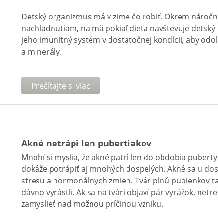
Detský organizmus má v zime čo robiť. Okrem náročné
nachladnutiam, najmä pokiaľ dieťa navštevuje detský ko
jeho imunitný systém v dostatočnej kondícii, aby odol
a minerály.
Prečítajte si viac
Akné netrápi len pubertiakov
Mnohí si myslia, že akné patrí len do obdobia puberty.
dokáže potrápiť aj mnohých dospelých. Akné sa u do
stresu a hormonálnych zmien. Tvár plnú pupienkov tak 
dávno vyrástli. Ak sa na tvári objaví pár vyrážok, netr
zamyslieť nad možnou príčinou vzniku.