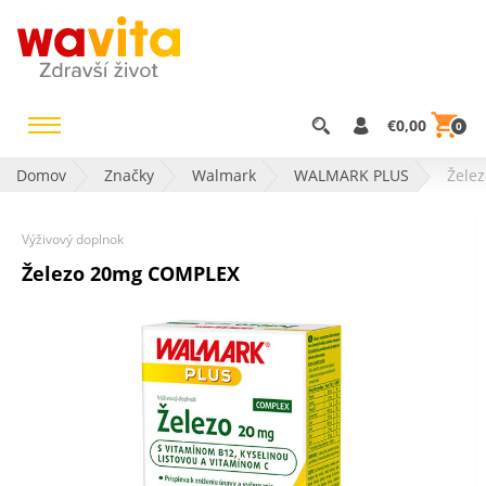
€0,00
0
Domov
Značky
Walmark
WALMARK PLUS
Žele
Výživový doplnok
Železo 20mg COMPLEX