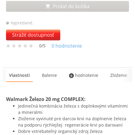
Pridať do košíka
Vypredané.
Strážiť dostupnosť
0
hodnotenie
0/5
Vlastnosti
Balenie
hodnotenie
Zloženie
0
Walmark Železo 20 mg COMPLEX:
Jedinečná kombinácia železa s doplnkovými vitamínmi
a minerálmi
Zloženie vyvinuté pre darcov krvi na doplnenie železa
na podporu rýchlejšej regenerácie krvi po darovaní
Dobre vstrebateľný organický zdroj železa