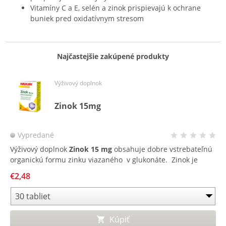
Vitamíny C a E, selén a zinok prispievajú k ochrane
buniek pred oxidatívnym stresom
Najčastejšie zakúpené produkty
Výživový doplnok
Zinok 15mg
Vypredané
Výživový doplnok
Zinok 15 mg
obsahuje dobre vstrebateľnú
organickú formu zinku viazaného v glukonáte. Zinok je
minerálna látka, ktorá prispieva k udržaniu normálneho
€2,48
stavu vlasov, nechtov a pokožky a podporuje normálnu
funkciu imunitného systému.
Kúpiť