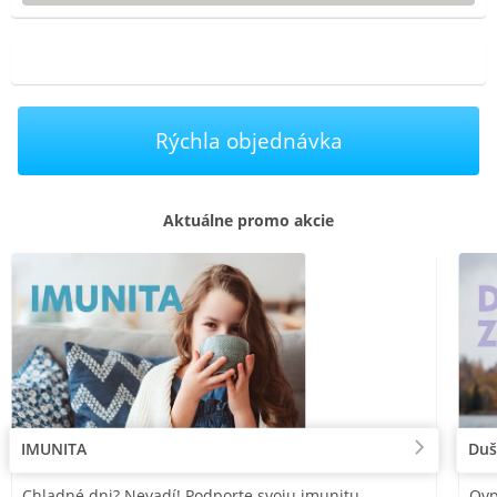
Rýchla objednávka
Aktuálne promo akcie
IMUNITA
Duš
Chladné dni? Nevadí! Podporte svoju imunitu
Ovp