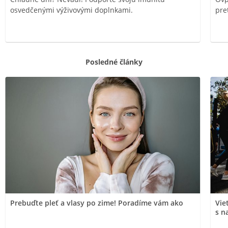
osvedčenými výživovými doplnkami.
pre
Posledné články
Prebuďte pleť a vlasy po zime! Poradíme vám ako
Vie
s n