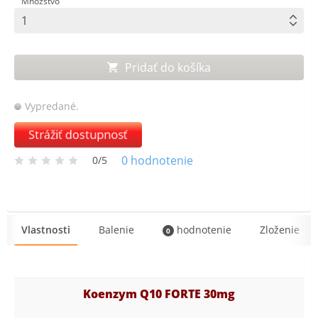
Množstvo
Pridať do košíka
Vypredané.
Strážiť dostupnosť
0
hodnotenie
0/5
Vlastnosti
Balenie
hodnotenie
Zloženie
0
Koenzym Q10 FORTE 30mg