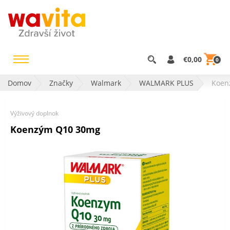
€0,00
0
Domov
Značky
Walmark
WALMARK PLUS
Koen
Výživový doplnok
Koenzým Q10 30mg