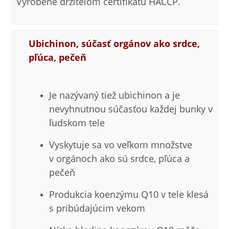
Vyrobené držiteľom certifikátu HACCP.
Ubichinon, súčasť orgánov ako srdce,
pľúca, pečeň
Je nazývaný tiež ubichinon a je
nevyhnutnou súčasťou každej bunky v
ľudskom tele
Vyskytuje sa vo veľkom množstve
v orgánoch ako sú srdce, pľúca a
pečeň
Produkcia koenzýmu Q10 v tele klesá
s pribúdajúcim vekom