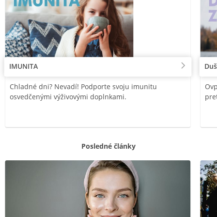
IMUNITA
Duš
Chladné dni? Nevadí! Podporte svoju imunitu
Ovp
osvedčenými výživovými doplnkami.
pre
Posledné články