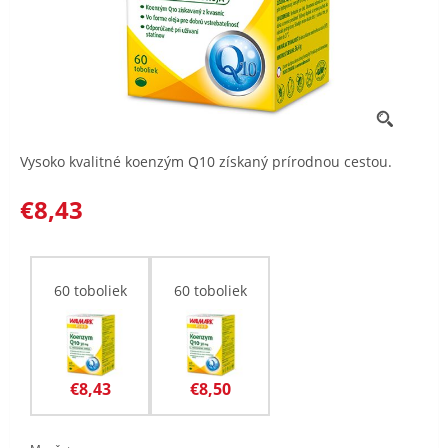
Vysoko kvalitné koenzým Q10 získaný prírodnou cestou.
€8,43
60 toboliek
60 toboliek
€8,43
€8,50