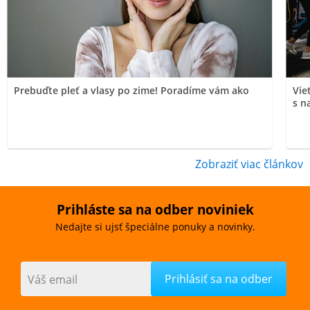
Prebuďte pleť a vlasy po zime! Poradíme vám ako
Vie
s n
Zobraziť viac článkov
Prihláste sa na odber noviniek
Nedajte si ujsť špeciálne ponuky a novinky.
Váš email