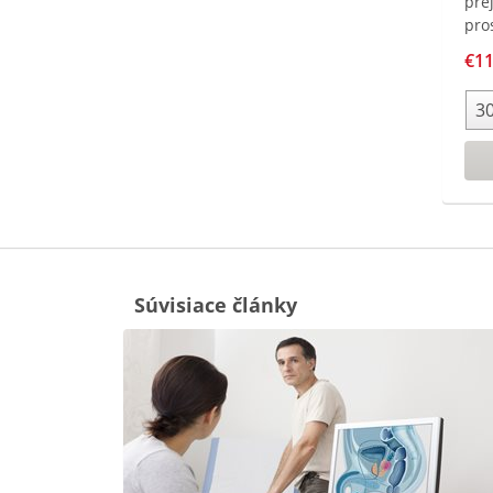
pre
pro
moč
€11
opa
na 
kva
spá
k c
Súvisiace články