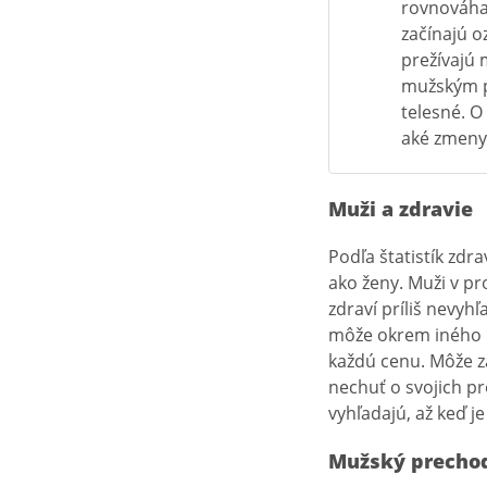
rovnováha.
začínajú o
prežívajú 
mužským p
telesné. O
aké zmeny
Muži a zdravie
Podľa štatistík zdr
ako ženy. Muži v p
zdraví príliš nevyh
môže okrem iného p
každú cenu. Môže za
nechuť o svojich p
vyhľadajú, až keď j
Mužský precho