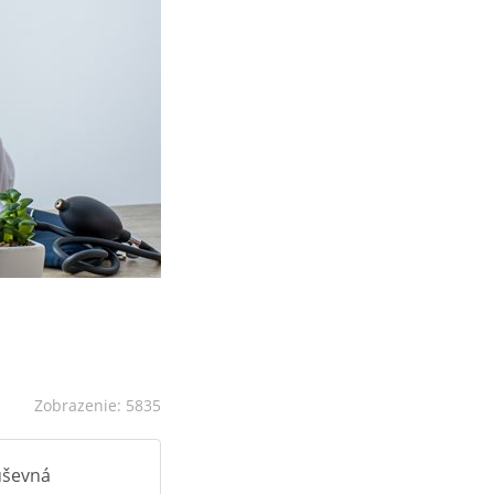
Zobrazenie: 5835
duševná