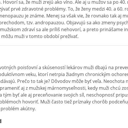
 Hovorí sa, že muži zrejú ako víno. Ale aj u mužov sa po 40.
zývať prvé zdravotné problémy. To, že ženy medzi 40. a 60.
menopauzu je známe. Menej sa však vie, že rovnako tak aj m
rechodom, tzv. andropauzou. Objavujú sa ako zmeny psychi
 mužskom zdraví sa ale príliš nehovorí, a preto prinášame i
 môžu muži v tomto období prežívať.
avotných poisťovní a skúseností lekárov muži dbajú na prev
roduktívnom veku, ktorí netrpia žiadnym chronickým ochore
ľadávajú. Prečo to tak je? Dôvodov môže byť veľa. Neochota 
rameniť aj z mužskej márnomyseľnosti, kedy muži chcú zo
 tým byť ale aj preceňovanie svojich síl, neschopnosť pripust
roblémoch hovoriť. Muži často tiež príznaky chorôb podceňuj
e problém akútny.
d