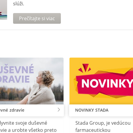
slúži.
Prečítajte si viac
vné zdravie
NOVINKY STADA
lyvnite svoje duševné
Stada Group, je vedúcou
vie a urobte všetko preto
farmaceutickou