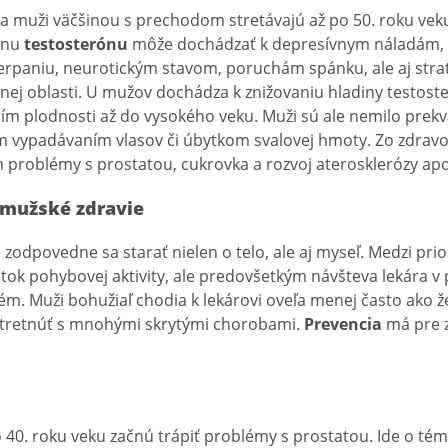
sa muži väčšinou s prechodom stretávajú až po 50. roku vek
ónu
testosterónu
môže dochádzať k depresívnym náladám, 
erpaniu, neurotickým stavom, poruchám spánku, ale aj strat
nej oblasti. U mužov dochádza k znižovaniu hladiny testost
ím plodnosti až do vysokého veku. Muži sú ale nemilo prek
 vypadávaním vlasov či úbytkom svalovej hmoty. Zo zdravo
 problémy s prostatou, cukrovka a rozvoj aterosklerózy ap
 mužské zdravie
zodpovedne sa starať nielen o telo, ale aj myseľ. Medzi prior
atok pohybovej aktivity, ale predovšetkým návšteva lekára v
m. Muži bohužiaľ chodia k lekárovi oveľa menej často ako ž
stretnúť s mnohými skrytými chorobami.
Prevencia
má pre z
0. roku veku začnú trápiť problémy s prostatou. Ide o tém