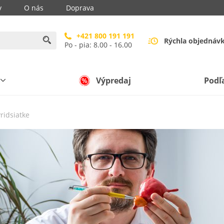
y
O nás
Doprava
+421 800 191 191
Rýchla objednáv
Po - pia: 8.00 - 16.00
Výpredaj
Podľ
ridsiatke