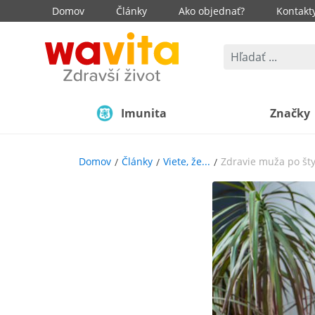
Domov
Články
Ako objednať?
Kontakt
Imunita
Značky
Domov
Články
Viete, že...
Zdravie muža po šty