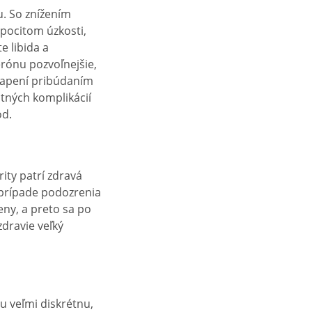
u. So znížením
pocitom úzkosti,
e libida a
erónu pozvoľnejšie,
vapení pribúdaním
tných komplikácií
od.
ity patrí zdravá
 prípade podozrenia
eny, a preto sa po
dravie veľký
u veľmi diskrétnu,