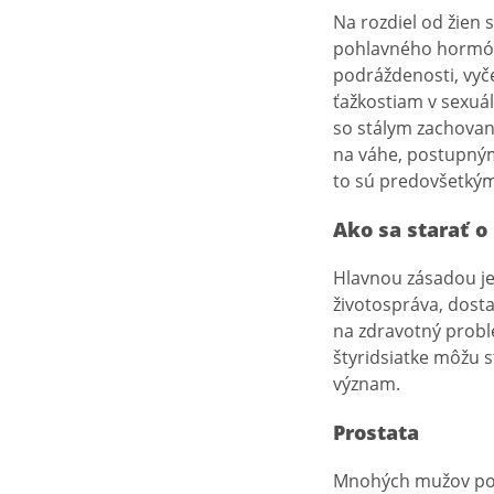
Na rozdiel od žien 
pohlavného horm
podráždenosti, vyč
ťažkostiam v sexuál
so stálym zachovan
na váhe, postupným
to sú predovšetkým
Ako sa starať o
Hlavnou zásadou je 
životospráva, dost
na zdravotný problé
štyridsiatke môžu 
význam.
Prostata
Mnohých mužov po 4