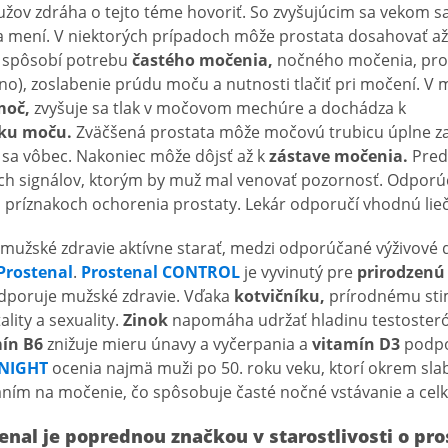
užov zdráha o tejto téme hovoriť. So zvyšujúcim sa vekom s
 mení. V niektorých prípadoch môže prostata dosahovať a
 spôsobí potrebu
častého močenia,
nočného močenia, pro
no), zoslabenie prúdu moču a nutnosti tlačiť pri močení.
moč,
zvyšuje sa tlak v močovom mechúre a dochádza k
ku
moču.
Zväčšená prostata môže močovú trubicu úplne za
 sa vôbec. Nakoniec môže dôjsť až k
zástave močenia.
Predt
ch signálov, ktorým by muž mal venovať pozornosť. Odporú
ch príznakoch ochorenia prostaty. Lekár odporučí vhodnú lie
 mužské zdravie aktívne starať, medzi odporúčané výživové 
Prostenal
.
Prostenal CONTROL
je vyvinutý pre
prirodzenú
dporuje mužské zdravie. Vďaka
kotvičníku,
prírodnému sti
lity a sexuality.
Zinok
napomáha udržať hladinu testosteró
ín B6
znižuje mieru únavy a vyčerpania a
vitamín D3
podpo
 NIGHT
ocenia najmä muži po 50. roku veku, ktorí okrem s
ním na močenie, čo spôsobuje časté nočné vstávanie a ce
enal je poprednou značkou v starostlivosti o pro