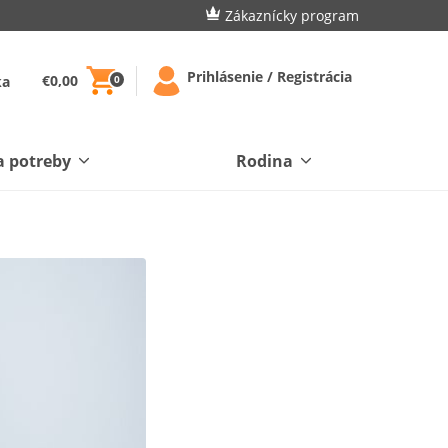
Zákaznícky program
Prihlásenie / Registrácia
€0,00
ka
0
a potreby
Rodina