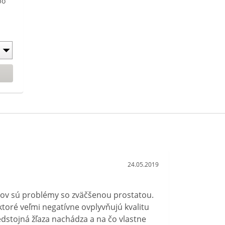
po
ču
to
ja
24.05.2019
ov sú problémy so zväčšenou prostatou.
 ktoré veľmi negatívne ovplyvňujú kvalitu
edstojná žľaza nachádza a na čo vlastne