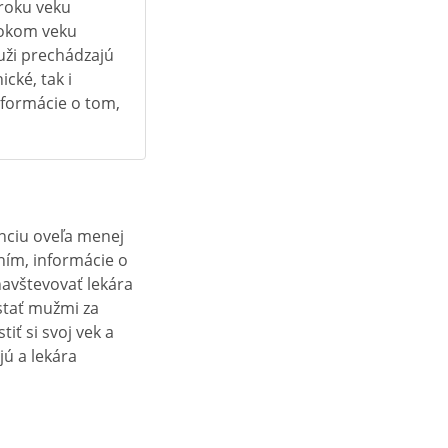
 roku veku
 rokom veku
uži prechádzajú
cké, tak i
nformácie o tom,
enciu oveľa menej
ním, informácie o
navštevovať lekára
stať mužmi za
iť si svoj vek a
ú a lekára