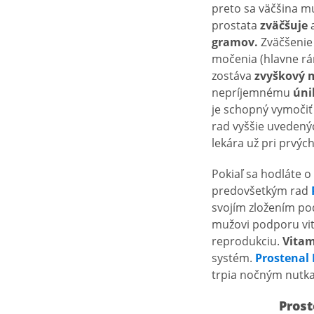
preto sa väčšina m
prostata
zväčšuje
a
gramov.
Zväčšenie
močenia (hlavne rá
zostáva
zvyškový 
nepríjemnému
úni
je schopný vymočiť
rad vyššie uvedený
lekára už pri prvý
Pokiaľ sa hodláte o
predovšetkým rad
svojím zložením po
mužovi podporu vita
reprodukciu.
Vitam
systém.
Prostenal
trpia nočným nutka
Prost