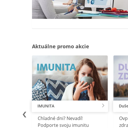
Aktuálne promo akcie
IMUNITA
Duše
lu
Chladné dni? Nevadí!
Ovp
rebný na
Podporte svoju imunitu
zdra