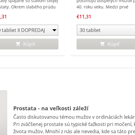
javy spájané so stavom svojej
postihujú dospelých mužov 
staty. Okrem slabého prúdu
40. roku veku. Medzi prvé
u môžu muži v noci
prejavy patrí slabší prúd mo
,31
€11,31
kovane vstávať pre nutkanie
a častejšie močenie. Navyše,
močenie. Nedostatok
problémy s prostatou sa čas
litného, neprerušovaného
spájajú s vyšším rizikom vývo
nku môže potom viesť
ťažkostí s potenciou.
Kúpiť
Kúpiť
elkovej rannej únave.
Prostata - na veľkosti záleží
Často diskutovanou témou mužov v ordináciách lekár
Pri zväčšenej prostate sú typické ťažkosti pri močení,
života mužov. Mnohí z nás ale nevedia, kde sa táto pr