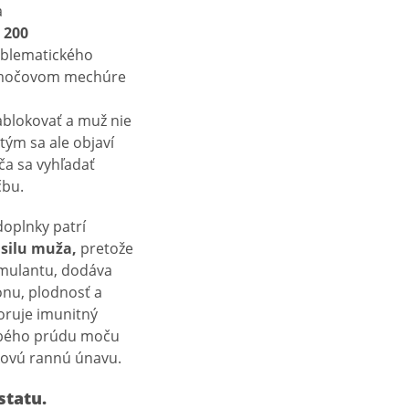
a
ž
200
blematického
 V močovom mechúre
blokovať a muž nie
ým sa ale objaví
ča sa vyhľadať
čbu.
doplnky patrí
 silu muža,
pretože
mulantu, dodáva
nu, plodnosť a
ruje imunitný
labého prúdu moču
lkovú rannú únavu.
statu.