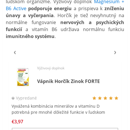
ľudskom organizme. Výživový doplnok
Magnesium +
B6 Active
podporuje energiu
a prispieva k
zníženiu
únavy a vyčerpania
. Horčík je tiež nevyhnutný na
normálne fungovanie
nervových a psychických
funkcií
a vitamín B6 udržiava normálnu funkciu
imunitného systému
.
Výživový doplnok
Vápnik Horčík Zinok FORTE
Vypredané
Vyvážená kombinácia minerálov a vitamínu D
potrebná pre mnohé dôležité funkcie v ľudskom
organizme.
€3,97