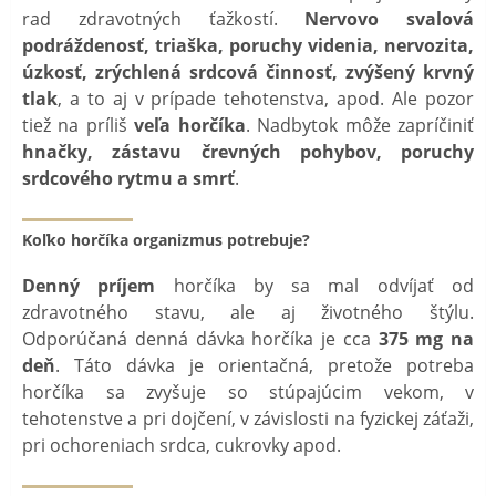
rad zdravotných ťažkostí.
Nervovo svalová
podráždenosť, triaška, poruchy videnia, nervozita,
úzkosť, zrýchlená srdcová činnosť, zvýšený krvný
tlak
, a to aj v prípade tehotenstva, apod. Ale pozor
tiež na príliš
veľa horčíka
. Nadbytok môže zapríčiniť
hnačky, zástavu črevných pohybov, poruchy
srdcového rytmu a smrť
.
Koľko horčíka organizmus potrebuje?
Denný príjem
horčíka by sa mal odvíjať od
zdravotného stavu, ale aj životného štýlu.
Odporúčaná denná dávka horčíka je cca
375 mg na
deň
. Táto dávka je orientačná, pretože potreba
horčíka sa zvyšuje so stúpajúcim vekom, v
tehotenstve a pri dojčení, v závislosti na fyzickej záťaži,
pri ochoreniach srdca, cukrovky apod.