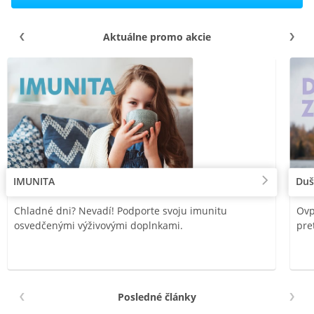
Aktuálne promo akcie
IMUNITA
Duš
Chladné dni? Nevadí! Podporte svoju imunitu
Ovp
osvedčenými výživovými doplnkami.
pre
Posledné články