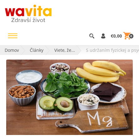
€0,00
0
Domov
Články
Viete, že...
S udržaním fyzickej a ps