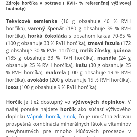
Zdroje horčíka v potrave ( RVH- % referenčnej výživovej
hodnoty)
Tekvicové semienka
(16 g obsahuje 46 % RVH
horčíka),
varený špenát
(180 g obsahuje 39 % RVH
horčíka),
horká čokoláda
s obsahom kakaa 70-85 %
(100 g obsahuje 33 % RVH horčíka),
tmavé fazuľa
(172
g obsahuje 30 % RVH horčíka),
mrlík čínsky
,
quinoa
(185 g obsahuje 33 % RVH horčíka),
mandle
(24 g
obsahuje 25 % RVH horčíka),
kešu
(30 g obsahuje 25
% RVH horčíka),
makrela
(100 g obsahuje 19 % RVH
horčíka),
avokádo
(200 g obsahuje 15 % RVH horčíka),
losos
(100 g obsahuje 9 % RVH horčíka).
Horčík
je tiež dostupný vo
výživových doplnkov
. V
našej ponuke nájdete
horčík
ako súčasť výživového
doplnku
Vápnik, horčík, zinok
, čo je unikátna zdraviu
prospešná kombinácia minerálnych látok a vitamínov
nevyhnutných pre mnoho kľúčových procesov v