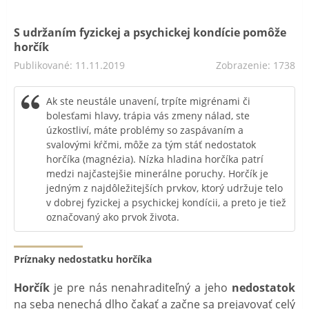
S udržaním fyzickej a psychickej kondície pomôže
horčík
Publikované: 11.11.2019
Zobrazenie: 1738
Ak ste neustále unavení, trpíte migrénami či
bolesťami hlavy, trápia vás zmeny nálad, ste
úzkostliví, máte problémy so zaspávaním a
svalovými kŕčmi, môže za tým stáť nedostatok
horčíka (magnézia). Nízka hladina horčíka patrí
medzi najčastejšie minerálne poruchy. Horčík je
jedným z najdôležitejších prvkov, ktorý udržuje telo
v dobrej fyzickej a psychickej kondícii, a preto je tiež
označovaný ako prvok života.
Príznaky nedostatku horčíka
Horčík
je pre nás nenahraditeľný a jeho
nedostatok
na seba nenechá dlho čakať a začne sa prejavovať celý