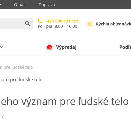
y
O nás
Doprava
+421 800 191 191
Rýchla objednáv
Po - pia: 8.00 - 16.00
Výpredaj
Podľ
m pre ľudské telo
 jeho význam pre ľudské telo
016