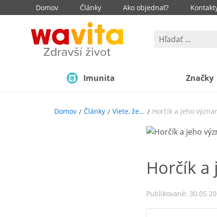
Domov
Články
Ako objednať?
Kontakt
Imunita
Značky
Domov
Články
Viete, že...
Horčík a jeho význa
Horčík a
Publikované: 30.05.2