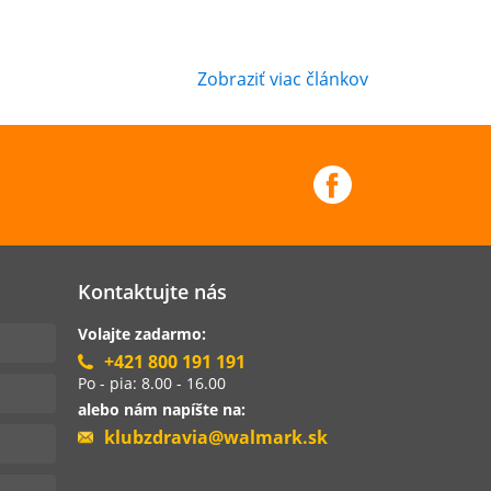
Zobraziť viac článkov
Kontaktujte nás
Volajte zadarmo:
+421 800 191 191
Po - pia: 8.00 - 16.00
alebo nám napíšte na:
klubzdravia@walmark.sk