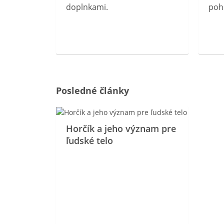
doplnkami.
poh
ravín
ovou
Posledné články
Horčík a jeho význam pre
ľudské telo