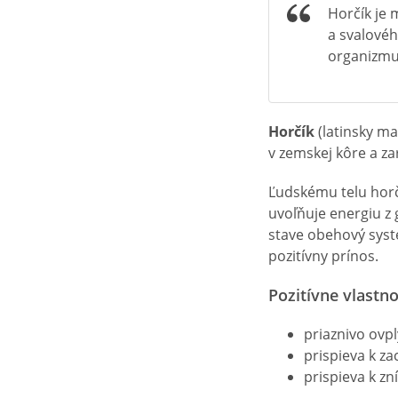
Horčík je 
a svalovéh
organizmu
Horčík
(latinsky ma
v zemskej kôre a za
Ľudskému telu horč
uvoľňuje energiu z
stave obehový syst
pozitívny prínos.
Pozitívne vlastno
priaznivo ovp
prispieva k z
prispieva k z