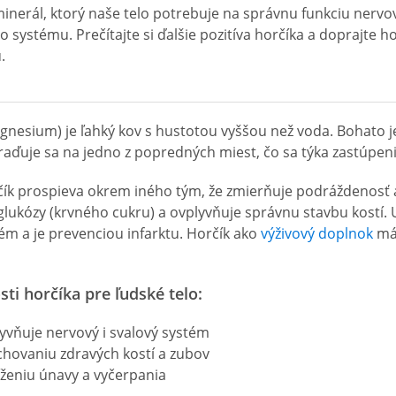
minerál, ktorý naše telo potrebuje na správnu funkciu nerv
o systému. Prečítajte si ďalšie pozitíva horčíka a doprajte 
.
gnesium) je ľahký kov s hustotou vyššou než voda. Bohato 
raďuje sa na jedno z popredných miest, čo sa týka zastúpeni
ík prospieva okrem iného tým, že zmierňuje podráždenosť a
 glukózy (krvného cukru) a ovplyvňuje správnu stavbu kostí.
ém a je prevenciou infarktu. Horčík ako
výživový doplnok
má 
sti horčíka pre ľudské telo:
lyvňuje nervový i svalový systém
achovaniu zdravých kostí a zubov
níženiu únavy a vyčerpania