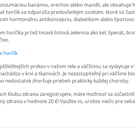
onzumáciou banánov, orechov alebo mandlí, ale obsahuje h
ať horčík sa odporúča predovšetkým osobám, ktoré sú čast
úcim hormonálnu antikoncepciu, diabetikom alebo športov
 horčíka je tiež tmavá listová zelenina ako kel, špenát, broko
čivo.
a horčík
ajdôležitejších prvkov v našom tele a väčšinou sa vyskytuje v
achádza v krvi a tkanivách. Je nezastupiteľný pri väčšine bi
ho nedostatok zhoršuje priebeh prakticky každej choroby.
ach Klubu zdravia zaregistrujete, máte možnosť sa zúčastniť 
lný zdravia v hodnote 20 €! Využite to, urobte niečo pre seb