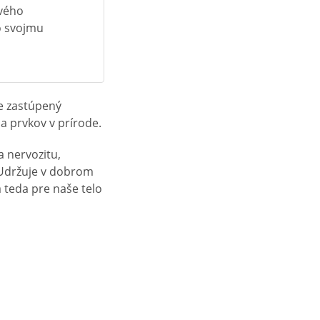
ového
ho svojmu
je zastúpený
a prvkov v prírode.
 nervozitu,
 Udržuje v dobrom
teda pre naše telo