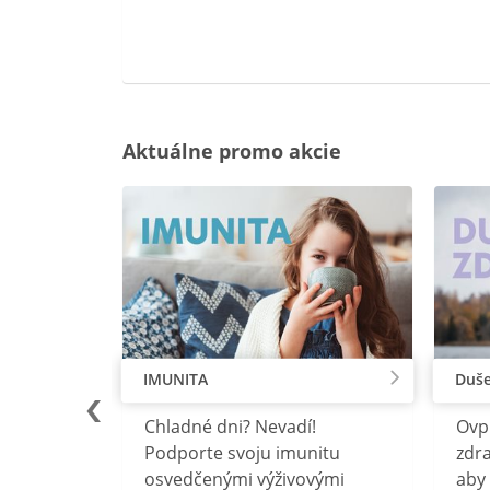
Aktuálne promo akcie
IMUNITA
Duše
lu
Chladné dni? Nevadí!
Ovp
rebný na
Podporte svoju imunitu
zdra
očného
osvedčenými výživovými
aby 