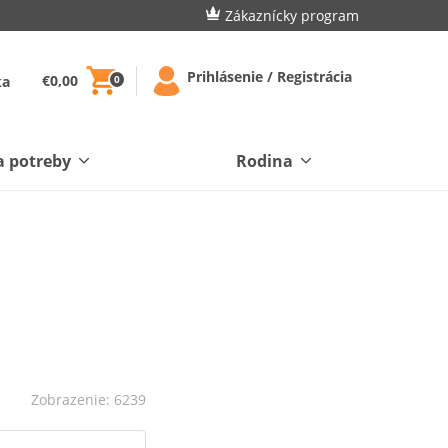
Zákaznícky program
Prihlásenie / Registrácia
€0,00
ka
0
a potreby
Rodina
Zobrazenie: 6239