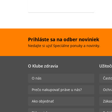
Prihláste sa na odber noviniek
Nedajte si ujsť špeciálne ponuky a novinky.
O Klube zdravia
Užitoč
O nás
Často
Prečo nakupovať práve u nás?
Ochr
Ako objednať
Zákaz