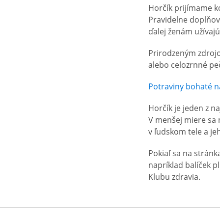
Horčík prijímame k
Pravidelne doplňov
ďalej ženám užívaj
Prirodzeným zdrojom
alebo celozrnné pe
Potraviny bohaté n
Horčík je jeden z n
V menšej miere sa n
v ľudskom tele a je
Pokiaľ sa na stránk
napríklad balíček p
Klubu zdravia.