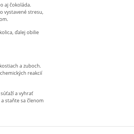
o aj čokoláda.
o vystavené stresu,
com.
lica, ďalej obilie
 kostiach a zuboch.
ochemických reakcií
súťaží a vyhrať
a a staňte sa členom