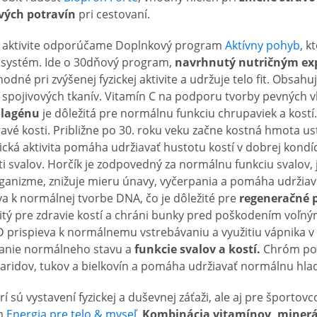
vých potravín
pri cestovaní.
kej aktivite odporúčame Doplnkový program
Aktívny pohyb
, k
 systém. Ide o 30dňový program,
navrhnutý nutričným ex
hodné pri zvýšenej fyzickej aktivite a udržuje telo fit. Obsah
 spojivových tkanív. Vitamín C na podporu tvorby pevných v
olagénu
je dôležitá pre normálnu funkciu chrupaviek a kostí.
avé kosti. Približne po 30. roku veku začne kostná hmota u
ická aktivita pomáha udržiavať hustotu kostí v dobrej kondíc
i svalov. Horčík je zodpovedný za normálnu funkciu svalov, j
rganizme, znižuje mieru únavy, vyčerpania a pomáha udržiav
eva k normálnej tvorbe DNA, čo je dôležité pre
regeneračné 
itý pre zdravie kostí a chráni bunky pred poškodením voľný
D prispieva k normálnemu vstrebávaniu a využitiu vápnika v
vanie normálneho stavu a
funkcie svalov a kostí.
Chróm po
ridov, tukov a bielkovín a pomáha udržiavať normálnu hladi
rí sú vystavení fyzickej a duševnej záťaži, ale aj pre športov
m
Energia pre telo & myseľ
.
Kombinácia vitamínov, minerá