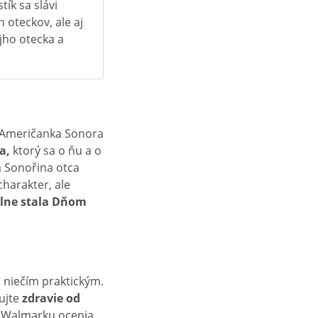
tík sa slávi
oteckov, ale aj
jho otecka a
e Američanka Sonora
a,
ktorý sa o ňu a o
a Sonořina otca
harakter, ale
iálne stala Dňom
 niečím praktickým.
rujte
zdravie od
d Walmarku ocenia