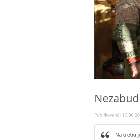
Nezabudn
Publikované: 16.06.2
Na tretiu 