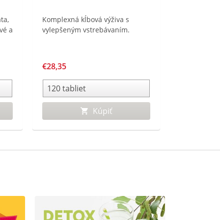
ta,
Komplexná kĺbová výživa s
vé a
vylepšeným vstrebávaním.
€28,35
Kúpiť