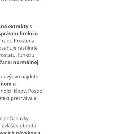
nné extrakty
s
správnu funkciu
y radu Prostenal
sahuje rastlinné
ostatu, funkciu
ržaniu
normálnej
ú výživu nájdete
ínom a
ndícii kĺbov. Pôsobí
efekt pretrváva aj
ne požiadavky
 Zvlášť v období
vacích návykov a