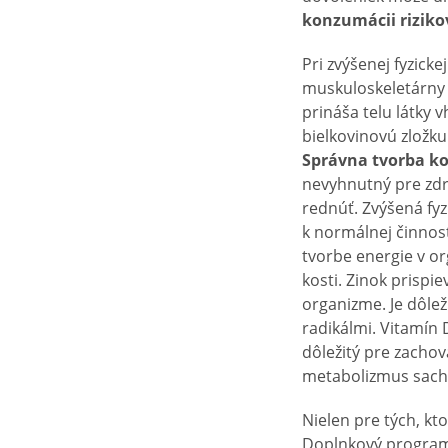
konzumácii riziko
Pri zvýšenej fyzic
muskuloskeletárny
prináša telu látky v
bielkovinovú zložku
Správna tvorba k
nevyhnutný pre zdr
rednúť. Zvýšená fyz
k normálnej činnost
tvorbe energie v o
kosti. Zinok prispi
organizme. Je dôlež
radikálmi. Vitamín 
dôležitý pre zacho
metabolizmus sacha
Nielen pre tých, kto
Doplnkový progra