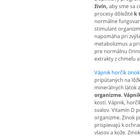
živín,
aby sme sa cí
procesy dôležité
k 
normálne fungovani
stimulant organizm
napomáha pri zvýše
metabolizmus a pri
pre normálnu činno
extrakty z chmeľu 
Vápnik horčík zino
pripútaných na lôž
minerálnych látok 
organizme.
Vápnik
kostí. Vápnik, horč
svalov. Vitamín D 
organizme. Zinok pr
prispievajú k ochr
vlasov a kože. Zino