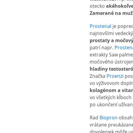
otecko
akéhokoľve
Zamerané na muž
Prostenal
je popred
najnovšími vedecký
prostaty a močový
patrí napr.
Prosten
extrakty Saw palme
močového ústrojens
hladiny testosteró
Značka
Proenzi
pos
vo výživovom dopl
kolagénom a vit
vo všetkých kĺboch
po ukončení užívani
Rad
Biopron
obsah
vrátane preukázan
dovoleniek môže u