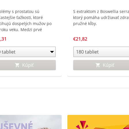
blémy s prostatou sú
S extraktom z Boswellia serra
astejšie ťažkosti, ktoré
ktorý pomáha udržiavať zdra
tihujú dospelých mužov po
pružné kĺby.
 roku veku. Medzi prvé
javy patrí slabší prúd moču
,31
€21,82
astejšie močenie. Navyše,
blémy s prostatou sa často
jajú s vyšším rizikom vývoja
kostí s potenciou.
Kúpiť
Kúpiť