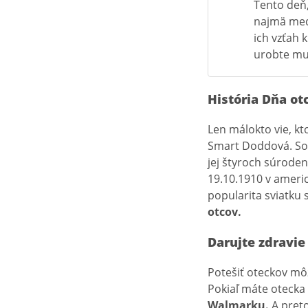
Tento deň, 
najmä medz
ich vzťah 
urobte mu
História Dňa ot
Len málokto vie, kt
Smart Doddová. S
jej štyroch súroden
19.10.1910 v ameri
popularita sviatku s
otcov.
Darujte zdravie
Potešiť oteckov mô
Pokiaľ máte otecka 
Walmarku.
A preto