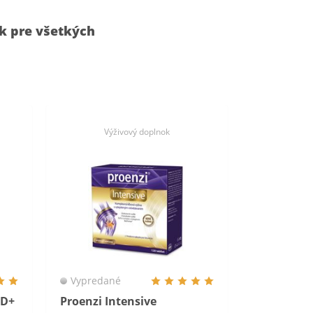
k pre všetkých
Výživový doplnok
Vypredané
PID+
Proenzi Intensive