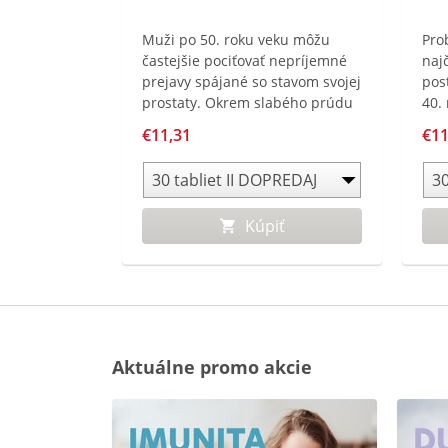
Muži po 50. roku veku môžu
Pro
častejšie pociťovať nepríjemné
najč
prejavy spájané so stavom svojej
pos
prostaty. Okrem slabého prúdu
40.
moču môžu muži v noci
pre
€11,31
€11
opakovane vstávať pre nutkanie
a č
na močenie. Nedostatok
pro
kvalitného, neprerušovaného
spá
spánku môže potom viesť
ťaž
Kúpiť
k celkovej rannej únave.
Aktuálne promo akcie