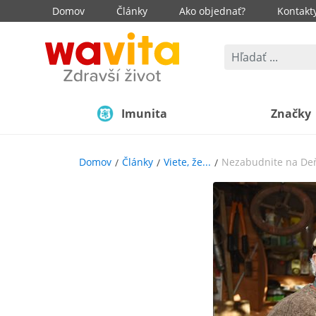
Domov
Články
Ako objednať?
Kontakt
Imunita
Značky
Domov
Články
Viete, že...
Nezabudnite na Deň