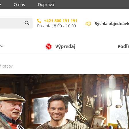
y
O nás
Doprava
+421 800 191 191
Rýchla objednáv
Po - pia: 8.00 - 16.00
Výpredaj
Podľ
 otcov