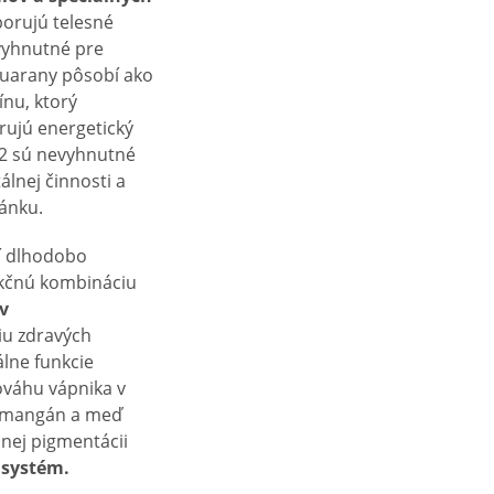
porujú telesné
yhnutné pre
guarany pôsobí ako
ínu, ktorý
ujú energetický
12 sú nevyhnutné
lnej činnosti a
ánku.
dí dlhodobo
nkčnú kombináciu
v
iu zdravých
álne funkcie
ováhu vápnika v
k, mangán a meď
nej pigmentácii
 systém.