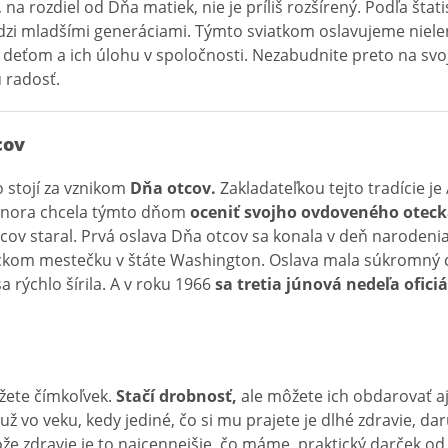
na rozdiel od Dňa matiek, nie je príliš rozšírený. Podľa štatis
i mladšími generáciami. Týmto sviatkom oslavujeme nielen 
k deťom a ich úlohu v spoločnosti. Nezabudnite preto na svo
 radosť.
cov
o stojí za vznikom
Dňa otcov.
Zakladateľkou tejto tradície j
onora chcela týmto dňom
oceniť svojho ovdoveného oteck
cov staral. Prvá oslava Dňa otcov sa konala v deň narodeni
ckom mestečku v štáte Washington. Oslava mala súkromný c
a rýchlo šírila. A v roku 1966
sa tretia júnová nedeľa ofic
žete čímkoľvek.
Stačí drobnosť,
ale môžete ich obdarovať aj
už vo veku, kedy jediné, čo si mu prajete je dlhé zdravie, da
že zdravie je to najcennejšie, čo máme, praktický darček o