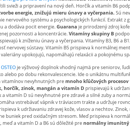
tili svieži a pripravení na nový deň. Horčík a vitamín B6 pod
tvorbe energie, znižujú mieru únavy a vyčerpania.
Sú nev
e nervového systému a psychologických funkcií. Extrakt z 
u a dodáva pocit energie.
Guarana
je prirodzený zdroj kofe
nej pozornosti a koncentrácie.
Vitamíny skupiny B
podpor
spievajú k zníženiu únavy a vyčerpania. Vitamíny B3, B6 a B
sť nervovej sústavy. Vitamín B5 prispieva k normálnej mentá
a valeriány upokojujú, napomáhajú relaxácii a pokojnému sp
k OSTEO
je výživový doplnok vhodný najmä pre seniorov, ľu
ko alebo po dobu rekonvalescencie. Ide o unikátnu multifu
a vitamínov nevyhnutných pre
mnoho kľúčových procesov 
, horčík, zinok, mangán a vitamín D
prispievajú k udržan
ík a vitamín D sú nevyhnutné pre zdravé a silné zuby a norm
pomáha vstrebávať vápnik v tráviacom trakte a udržuje rovn
ispieva k udržiavaniu zdravej kože, vlasov a nechtov. Zino
ane buniek pred oxidačným stresom. Meď prispieva k normál
k, meď a vitamín D a B6 sú dôležité pre
normálny imunitný