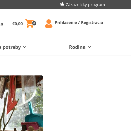
Zákaznícky program
Prihlásenie / Registrácia
€0,00
ka
0
a potreby
Rodina