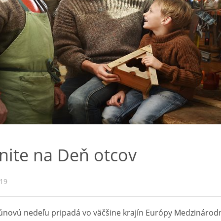
ite na Deň otcov
019
júnovú nedeľu pripadá vo väčšine krajín Európy Medzinárod