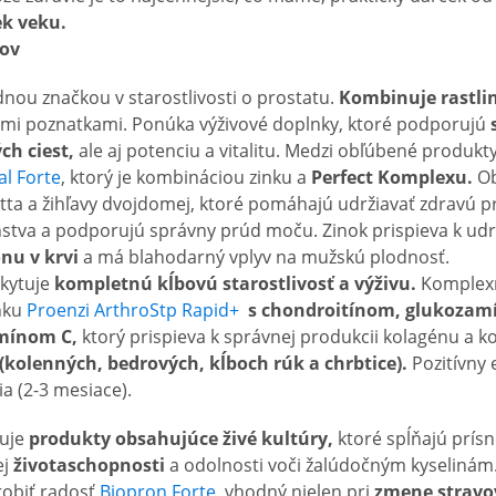
k veku.
ov
nou značkou v starostlivosti o prostatu.
Kombinuje rastli
mi poznatkami. Ponúka výživové doplnky, ktoré podporujú
ch ciest,
ale aj potenciu a vitalitu. Medzi obľúbené produkt
al Forte
, ktorý je kombináciou zinku a
Perfect Komplexu.
Ob
tta a žihľavy dvojdomej, ktoré pomáhajú udržiavať zdravú pr
tva a podporujú správny prúd moču. Zinok prispieva k ud
nu v krvi
a má blahodarný vplyv na mužskú plodnosť.
kytuje
kompletnú kĺbovú starostlivosť a výživu.
Komplexn
nku
Proenzi ArthroStp Rapid+
s chondroitínom, glukozam
amínom C,
ktorý prispieva k správnej produkcii kolagénu a ko
(kolenných, bedrových, kĺboch rúk a chrbtice).
Pozitívny 
a (2-3 mesiace).
uje
produkty obsahujúce živé kultúry,
ktoré spĺňajú prís
ej
životaschopnosti
a odolnosti voči žalúdočným kyselinám.
robiť radosť
Biopron Forte
, vhodný nielen pri
zmene stravo