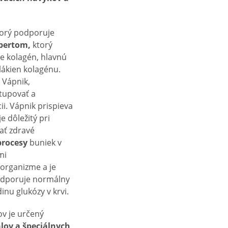
torý podporuje
pertom,
ktorý
uje kolagén, hlavnú
lákien kolagénu.
 Vápnik,
stupovať a
ii. Vápnik prispieva
e dôležitý pri
ať zdravé
procesy
buniek v
mi
 organizme a je
dporuje normálny
nu glukózy v krvi.
cov je určený
lov a špeciálnych