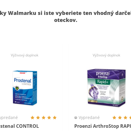
uky Walmarku si iste vyberiete ten vhodný darče
oteckov.
Výživový doplnok
Výživový doplnok
ypredané
Vypredané
ostenal CONTROL
Proenzi ArthroStop RA