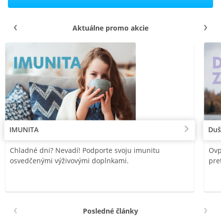
Aktuálne promo akcie
IMUNITA
Duš
Chladné dni? Nevadí! Podporte svoju imunitu
Ovp
osvedčenými výživovými doplnkami.
pre
Posledné články