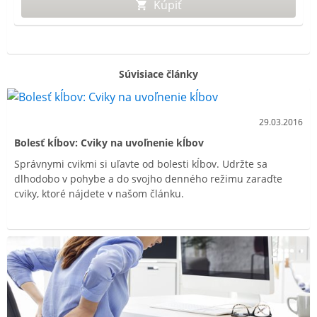
Kúpiť
Súvisiace články
29.03.2016
Bolesť kĺbov: Cviky na uvoľnenie kĺbov
Správnymi cvikmi si uľavte od bolesti kĺbov. Udržte sa
dlhodobo v pohybe a do svojho denného režimu zaraďte
cviky, ktoré nájdete v našom článku.