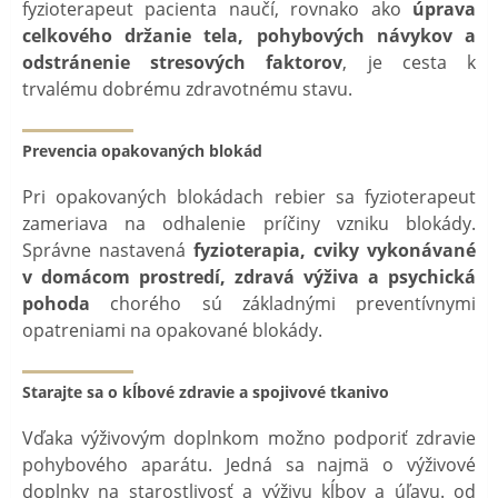
fyzioterapeut pacienta naučí, rovnako ako
úprava
celkového držanie tela, pohybových návykov a
odstránenie stresových faktorov
, je cesta k
trvalému dobrému zdravotnému stavu.
Prevencia opakovaných blokád
Pri opakovaných blokádach rebier sa fyzioterapeut
zameriava na odhalenie príčiny vzniku blokády.
Správne nastavená
fyzioterapia, cviky vykonávané
v domácom prostredí, zdravá výživa a psychická
pohoda
chorého sú základnými preventívnymi
opatreniami na opakované blokády.
Starajte sa o kĺbové zdravie a spojivové tkanivo
Vďaka výživovým doplnkom možno podporiť zdravie
pohybového aparátu. Jedná sa najmä o výživové
doplnky na starostlivosť a výživu kĺbov a úľavu. od