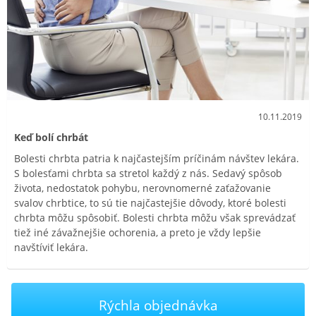
10.11.2019
Keď bolí chrbát
Bolesti chrbta patria k najčastejším príčinám návštev lekára.
S bolesťami chrbta sa stretol každý z nás. Sedavý spôsob
života, nedostatok pohybu, nerovnomerné zaťažovanie
svalov chrbtice, to sú tie najčastejšie dôvody, ktoré bolesti
chrbta môžu spôsobiť. Bolesti chrbta môžu však sprevádzať
tiež iné závažnejšie ochorenia, a preto je vždy lepšie
navštíviť lekára.
Rýchla objednávka