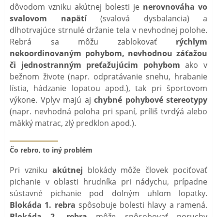
dôvodom vzniku akútnej bolesti je
nerovnováha vo
svalovom napätí
(svalová dysbalancia) a
dlhotrvajúce strnulé držanie tela v nevhodnej polohe.
Rebrá sa môžu zablokovať
rýchlym
nekoordinovaným pohybom, nevhodnou záťažou
či jednostranným preťažujúcim pohybom
ako v
bežnom živote (napr. odpratávanie snehu, hrabanie
lístia, hádzanie lopatou apod.), tak pri športovom
výkone. Vplyv majú aj
chybné pohybové stereotypy
(napr. nevhodná poloha pri spaní, príliš tvrdýá alebo
mäkký matrac, zlý predklon apod.).
Čo rebro, to iný problém
Pri vzniku
akútnej
blokády môže človek pociťovať
pichanie v oblasti hrudníka pri nádychu, prípadne
sústavné pichanie pod dolným uhlom lopatky.
Blokáda 1. rebra
spôsobuje bolesti hlavy a ramená.
Blokáda 2. rebra
môže spôsobovať poruchy