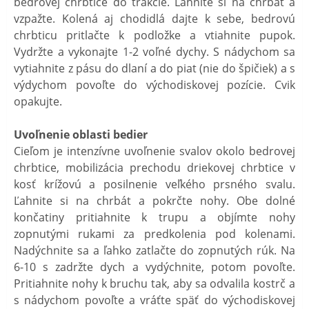
bedrovej chrbtice do trakcie. Ľahnite si na chrbát a
vzpažte. Kolená aj chodidlá dajte k sebe, bedrovú
chrbticu pritlačte k podložke a vtiahnite pupok.
Vydržte a vykonajte 1-2 voľné dychy. S nádychom sa
vytiahnite z pásu do dlaní a do piat (nie do špičiek) a s
výdychom povoľte do východiskovej pozície. Cvik
opakujte.
Uvoľnenie oblasti bedier
Cieľom je intenzívne uvoľnenie svalov okolo bedrovej
chrbtice, mobilizácia prechodu driekovej chrbtice v
kosť krížovú a posilnenie veľkého prsného svalu.
Ľahnite si na chrbát a pokrčte nohy. Obe dolné
končatiny pritiahnite k trupu a objímte nohy
zopnutými rukami za predkolenia pod kolenami.
Nadýchnite sa a ľahko zatlačte do zopnutých rúk. Na
6-10 s zadržte dych a vydýchnite, potom povoľte.
Pritiahnite nohy k bruchu tak, aby sa odvalila kostrč a
s nádychom povoľte a vráťte späť do východiskovej