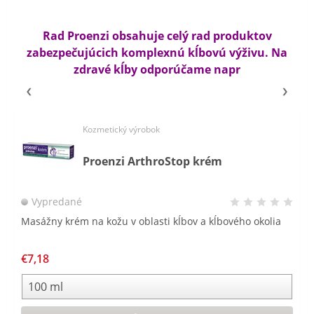
Rad Proenzi obsahuje celý rad produktov
zabezpečujúcich komplexnú kĺbovú výživu. Na
zdravé kĺby odporúčame napr
Kozmetický výrobok
Proenzi ArthroStop krém
Vypredané
Masážny krém na kožu v oblasti kĺbov a kĺbového okolia
€7,18