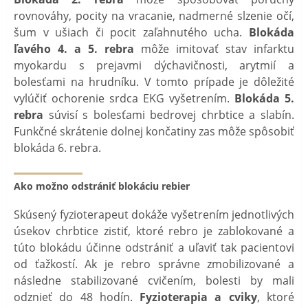
rovnováhy, pocity na vracanie, nadmerné slzenie očí,
šum v ušiach či pocit zaľahnutého ucha.
Blokáda
ľavého 4. a 5. rebra
môže imitovať stav infarktu
myokardu s prejavmi dýchavičnosti, arytmií a
bolesťami na hrudníku. V tomto prípade je dôležité
vylúčiť ochorenie srdca EKG vyšetrením.
Blokáda 5.
rebra
súvisí s bolesťami bedrovej chrbtice a slabín.
Funkčné skrátenie dolnej končatiny zas môže spôsobiť
blokáda 6. rebra.
Ako možno odstrániť blokáciu rebier
Skúsený fyzioterapeut dokáže vyšetrením jednotlivých
úsekov chrbtice zistiť, ktoré rebro je zablokované a
túto blokádu účinne odstrániť a uľaviť tak pacientovi
od ťažkostí. Ak je rebro správne zmobilizované a
následne stabilizované cvičením, bolesti by mali
odznieť do 48 hodín.
Fyzioterapia a cviky
, ktoré