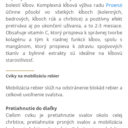
bolestí kĺbov. Komplexná kĺbová výživa radu
Proenzi
účinne pôsobí vo všetkých kĺboch (kolenných,
bedrových, kĺboch rúk a chrbtice) a pozitívny efekt
pretrváva aj po ukončení užívania, a to 2-3 mesiace.
Obsahuje vitamín C, ktorý prispieva k správnej tvorbe
kolagénu a tým k riadnej funkcii kĺbov, spolu s
mangánom, ktorý prispieva k zdraviu spojivových
tkanív a bylinné extrakty sú ideálne na kĺbovú
starostlivosť.
Cviky na mobilizáciu rebier
Mobilizácia rebier slúži na odstránenie blokád rebier a
celkové uvoľnenie svalstva.
Pretiahnutie do diaľky
Cieľom cviku je pretiahnutie svalov okolo celej
chrbtice, pretiahnutie prsných svalov a mobilizácia