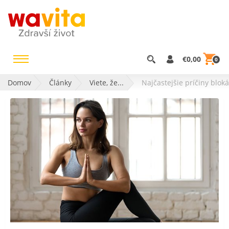
€0,00
0
Domov
Články
Viete, že...
Najčastejšie príčiny blok