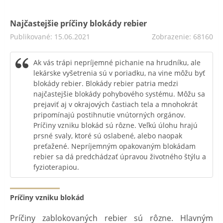
Najčastejšie príčiny blokády rebier
Publikované: 15.06.2021
Zobrazenie: 68160
Ak vás trápi nepríjemné pichanie na hrudníku, ale
lekárske vyšetrenia sú v poriadku, na vine môžu byť
blokády rebier. Blokády rebier patria medzi
najčastejšie blokády pohybového systému. Môžu sa
prejaviť aj v okrajových častiach tela a mnohokrát
pripomínajú postihnutie vnútorných orgánov.
Príčiny vzniku blokád sú rôzne. Veľkú úlohu hrajú
prsné svaly, ktoré sú oslabené, alebo naopak
preťažené. Nepríjemným opakovaným blokádam
rebier sa dá predchádzať úpravou životného štýlu a
fyzioterapiou.
Príčiny vzniku blokád
Príčiny zablokovaných rebier sú rôzne. Hlavným