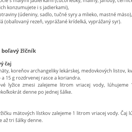
cie s malými jadierkami (čučoriedky, maliny, jahody, černice
ich konzumujete i s jadierkami),
otraviny (údeniny, sadlo, tučné syry a mlieko, mastné mäso)
á (obaľovaný rezeň, vyprážané krídelká, vyprážaný syr).
 boľavý žlčník
ý čaj
mäty, koreňov archangeliky lekárskej, medovkových listov, k
 a 15 g rozdrvenej rasce a koriandra.
ové lyžice zmesi zalejeme litrom vriacej vody, lúhujem
koľkokrát denne po jednej šálke.
žičku mätových lístkov zalejeme 1 litrom vriacej vody. Čaj
 až tri šálky denne.