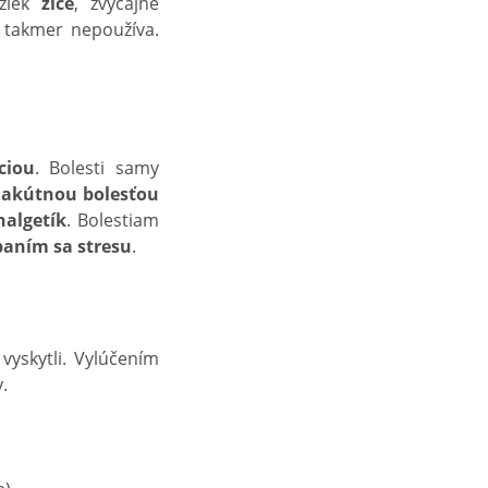
ožiek
žlče
, zvyčajne
 takmer nepoužíva.
ciou
. Bolesti samy
a
akútnou bolesťou
nalgetík
. Bolestiam
baním sa stresu
.
vyskytli. Vylúčením
.