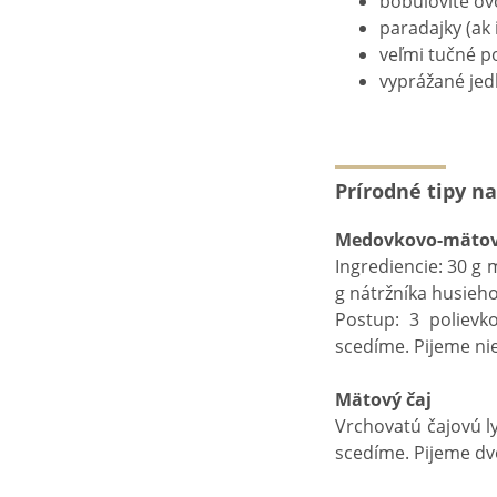
bobuľovité ovo
paradajky (ak 
veľmi tučné p
vyprážané jedl
Prírodné tipy na
Medovkovo-mätov
Ingrediencie: 30 g 
g nátržníka husieho
Postup: 3 polievk
scedíme. Pijeme nie
Mätový čaj
Vrchovatú čajovú ly
scedíme. Pijeme dve