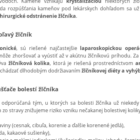
čovodoch. Kamene vznikajú
kryštalizáciou
niektorých zl
óda rozpúšťania kameňov pod lekárskych dohľadom sa už
hirurgické odstránenie žlčníka
.
ľavý žlčník
ronické
, sú riešené najčastejšie
laparoskopickou operá
môže zhoršovať a vyústiť až v akútnu žlčníkovú príhodu. Z
rýva
žlčníková kolika
, ktorá je riešená prostredníctvom
a
dchádzať dlhodobým dodržiavaním
žlčníkovej diéty a vyhý
šťače bolestí žlčníka
 odporúčaná tým, u ktorých sa bolesti žlčníka už niekedy 
zo stravy znižujeme riziko vzniku nečakanej bolestivej koliky
viny (cesnak, cibuľa, korenie a ďalšie korenené jedlá),
da, kakaové sušienky),