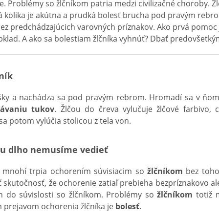
ke. Problémy so žlčníkom patria medzi civilizačné choroby. Ž
vá kolika je akútna a prudká bolesť brucha pod pravým rebro
 bez predchádzajúcich varovných príznakov. Ako prvá pomoc
klad. A ako sa bolestiam žlčníka vyhnúť? Dbať predovšetký
ník
ušky a nachádza sa pod pravým rebrom. Hromadí sa v ňo
bávaniu tukov
. Žlčou do čreva vylučuje žlčové farbivo, 
 sa potom vylúčia stolicou z tela von.
ku dlho nemusíme vedieť
že mnohí trpia ochorením súvisiacim so
žlčníkom
bez toho,
kutočnosť, že ochorenie zatiaľ prebieha bezpríznakovo a
ch do súvislosti so žlčníkom. Problémy so
žlčníkom
totiž 
 prejavom ochorenia žlčníka je
bolesť
.