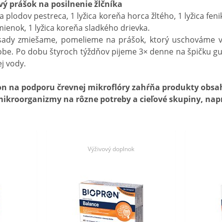
vý prášok na posilnenie žlčníka
ca plodov pestreca, 1 lyžica koreňa horca žltého, 1 lyžica fe
mienok, 1 lyžica koreňa sladkého drievka.
ísady zmiešame, pomelieme na prášok, ktorý uschováme v
obe. Po dobu štyroch týždňov pijeme 3× denne na špičku g
ej vody.
n na podporu črevnej mikroflóry zahŕňa produkty obsa
ikroorganizmy na rôzne potreby a cieľové skupiny, nap
Výživový doplnok