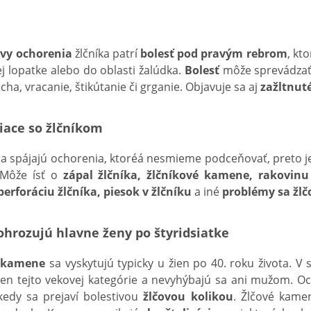
avy ochorenia
žlčníka patrí
bolesť pod pravým rebrom
, kt
j lopatke alebo do oblasti žalúdka.
Bolesť
môže sprevádza
ha, vracanie, štikútanie či grganie. Objavuje sa aj
zažltnut
iace so žlčníkom
 sa spájajú ochorenia, ktoréá nesmieme podceňovať, preto j
 Môže ísť o
zápal žlčníka, žlčníkové kamene, rakovinu
erforáciu žlčníka, piesok v žlčníku
a iné
problémy sa žl
hrozujú hlavne ženy po štyridsiatke
) kamene
sa vyskytujú typicky u žien po 40. roku života. V 
žien tejto vekovej kategórie a nevyhýbajú sa ani mužom. O
kedy sa prejaví bolestivou
žlčovou kolikou
. Žlčové kame