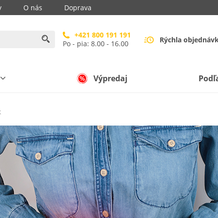
y
O nás
Doprava
+421 800 191 191
Rýchla objednáv
Po - pia: 8.00 - 16.00
Výpredaj
Podľ
k