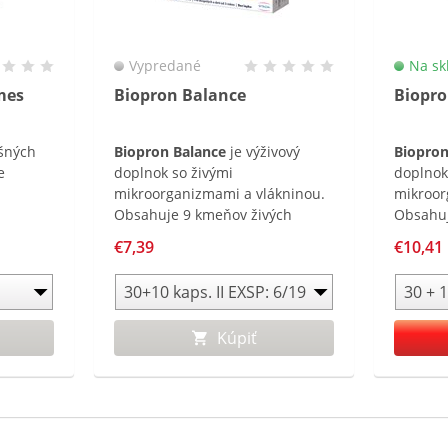
Vypredané
Na sk
mes
Biopron Balance
Biopro
ušných
Biopron Balance
je výživový
Biopro
e
doplnok so živými
doplnok
mikroorganizmami a vlákninou.
mikroor
Obsahuje 9 kmeňov živých
Obsahuj
mikroorganizmov a
kmeňov 
€7,39
€10,41
fruktooligosacharidy.
a je ob
fruktool
Kúpiť