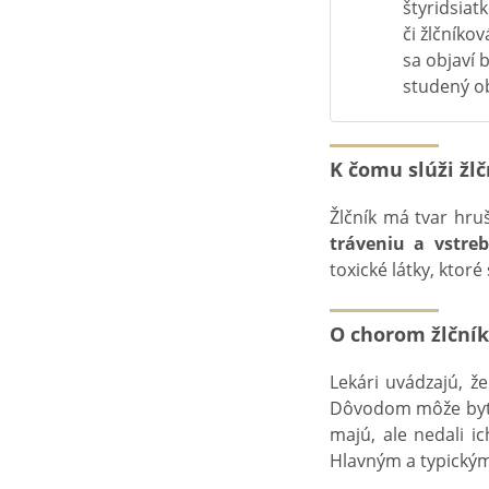
štyridsiat
či žlčníko
sa objaví
studený ob
K čomu slúži žlč
Žlčník má tvar hr
tráveniu a vstre
toxické látky, ktoré
O chorom žlční
Lekári uvádzajú, 
Dôvodom môže byť s
majú, ale nedali i
Hlavným a typickým