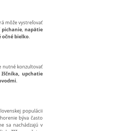
orá môže vystreľovať
ť
pichanie
,
napätie
é očné bielko
.
e nutné konzultovať
 žlčníka, upchatie
čovodmi
.
slovenskej populácii
chorenie býva často
ne sa nachádzajú v