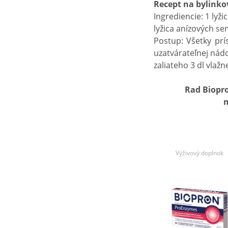
Recept na bylinko
Ingrediencie: 1 lyži
lyžica anízových se
Postup: Všetky pr
uzatvárateľnej nád
zaliateho 3 dl vlažn
Rad Biopro
m
Výživový doplnok