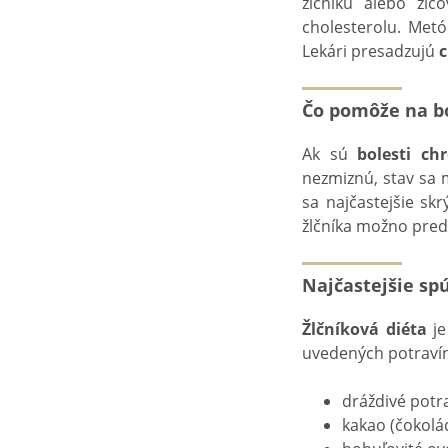
žlčníku alebo žl
cholesterolu. Met
Lekári presadzujú
c
Čo pomôže na bo
Ak sú
bolesti ch
nezmiznú, stav sa 
sa najčastejšie sk
žlčníka možno pre
Najčastejšie spú
Žlčníková diéta
je
uvedených potravín 
dráždivé potra
kakao (čokolá