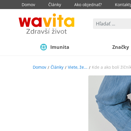
Domov
Články
Ako objednať?
Kontakt
Imunita
Značky
Domov
Články
Viete, že...
Kde a ako bolí žlční