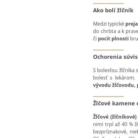
Ako bolí žlčník
Medzi typické
prej
do chrbta a k prave
či
pocit plnosti
bruc
Ochorenia súvis
S bolesťou žlčníka
bolesť s lekárom.
vývodu žlčovodu, p
Žlčové kamene o
Žlčové (žlčníkové
nimi trpí až 40 % 
bezpríznakové, nie