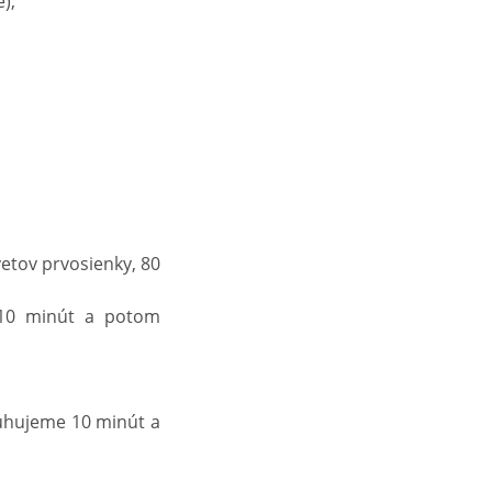
),
,
vetov prvosienky, 80
e 10 minút a potom
 lúhujeme 10 minút a