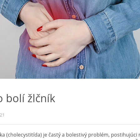
 bolí žlčník
021
íka (cholecystitída) je častý a bolestivý problém, postihujúc