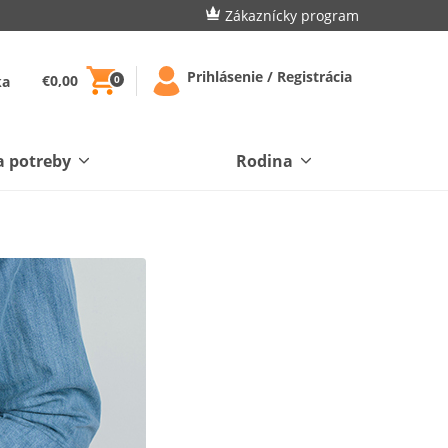
Zákaznícky program
Prihlásenie / Registrácia
€0,00
ka
0
a potreby
Rodina