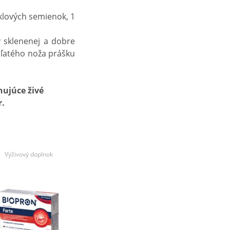
niklových semienok, 1
 sklenenej a dobre
uľatého noža prášku
hujúce živé
r.
Výživový doplnok