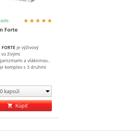
lade.
n Forte
n FORTE
je výživový
 so živými
ganizmami a vlákninou..
e komplex s 3 druhmi
živých mikroorganizmov
ohatený o
igosacharidy .
Kúpiť