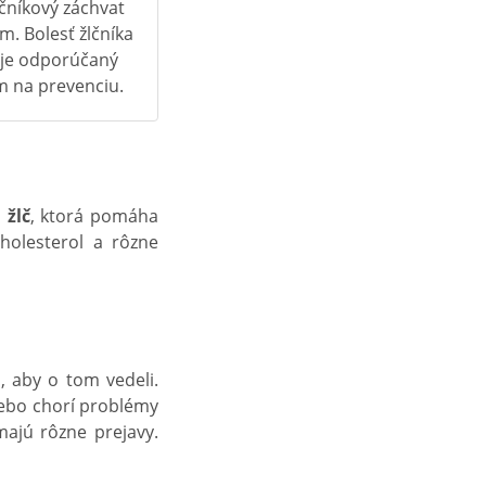
lčníkový záchvat
m. Bolesť žlčníka
 je odporúčaný
m na prevenciu.
m
žlč
, ktorá pomáha
cholesterol a rôzne
 aby o tom vedeli.
lebo chorí problémy
majú rôzne prejavy.