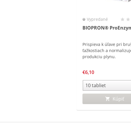
Vypredané
BIOPRON® ProEnzy
Prispieva k úľave pri br
ťažkostiach a normalizuj
produkciu plynu.
€6,10
Kúpiť