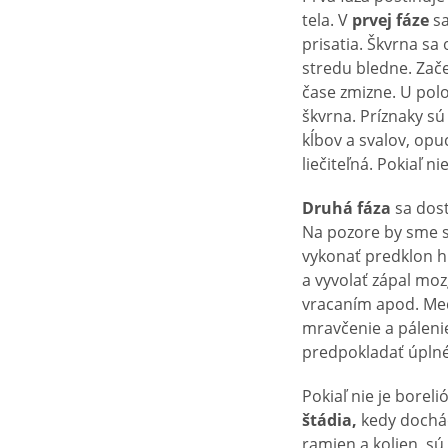
tela. V
prvej fáze
sa
prisatia. Škvrna sa 
stredu bledne. Zač
čase zmizne. U polo
škvrna. Príznaky sú
kĺbov a svalov, opu
liečiteľná. Pokiaľ n
Druhá fáza
sa dost
Na pozore by sme s
vykonať predklon h
a vyvolať zápal moz
vracaním apod. Me
mravčenie a pálenie
predpokladať úplné
Pokiaľ nie je borel
štádia,
kedy dochá
ramien a kolien, sú