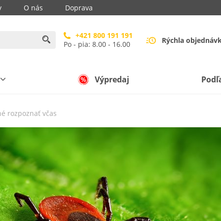
y
O nás
Doprava
+421 800 191 191
Rýchla objednáv
Po - pia: 8.00 - 16.00
Výpredaj
Podľ
né rozpoznať včas