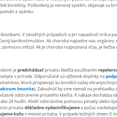
dok boreliózy. Poškodený je nervový systém, objavuje sa brn
 pamäti a spánku.
tibiotikami. V závažných prípadoch a pri napadnutí srdca pa
dočasný kardiostimulátor. Ak choroba napadne viac orgánov, 
, pomocou infúzií. Ak je choroba rozpoznaná včas, je liečba
sobom je
predchádzať
prisatiu kliešťa používaním
repelent
 pobyte v prírode. Odporúčané sú výživové doplnky na
podp
tamínov, ktoré prispievajú ku kondícii našej obranyschopn
pektrum Imunita
). Zabudnúť by sme nemali na prehliadku c
 včasné odstránenie prisatého kliešťa. K nákaze dochádza vä
ie ako 24 hodín. Kliešť odstránime pomocou pinzety alebo špec
esto prisatia
dôkladne vydezinfikujeme
a počas nasledujúc
lujeme kožu
v mieste prisatia. V prípade kožných zmien či 