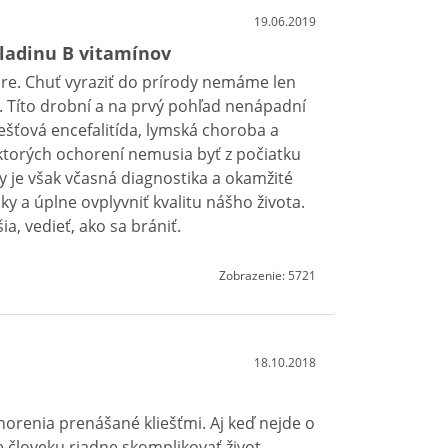
19.06.2019
hladinu B vitamínov
ore. Chuť vyraziť do prírody nemáme len
e. Títo drobní a na prvý pohľad nenápadní
iešťová encefalitída, lymská choroba a
ktorých ochorení nemusia byť z počiatku
 je však včasná diagnostika a okamžité
y a úplne ovplyvniť kvalitu nášho života.
ia, vedieť, ako sa brániť.
Zobrazenie: 5721
18.10.2018
horenia prenášané kliešťmi. Aj keď nejde o
 človeku riadne skomplikovať život.