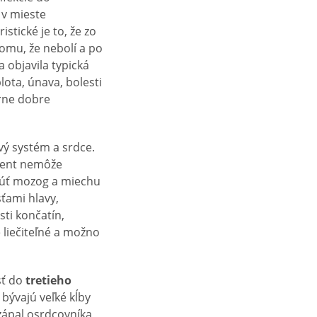
v mieste
istické je to, že zo
omu, že nebolí a po
 objavila typická
lota, únava, bolesti
erne dobre
vý systém a srdce.
ient nemôže
núť mozog a miechu
ťami hlavy,
sti končatín,
e liečiteľné a možno
sť do
tretieho
bývajú veľké kĺby
zápal osrdcovníka,