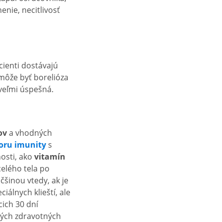
enie, necitlivosť
cienti dostávajú
môže byť borelióza
 veľmi úspešná.
ov
a vhodných
oru imunity
s
osti, ako
vitamín
elého tela po
čšinou vtedy, ak je
iálnych klieští, ale
ich 30 dní
iných zdravotných