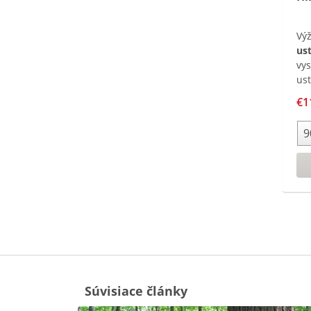
Vý
us
vys
us
sto
€1
pou
pro
z E
reš
pri
im
Súvisiace články