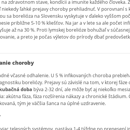
ti na zdravotnom stave, kondícii a imunite každého človeka.
ľ niekedy ľahké prejavy choroby prehliadnuť. V porovnaní s 
dou sa borelióza na Slovensku vyskytuje v ďaleko vyššom poč
esie približne 5-10 % kliešťov. Na jar a v lete sa ale počet in
vyšuje až na 30 %. Proti lymskej borelióze bohužiaľ v súčasne
ovanie, a preto je počas výletov do prírody dbať predovšet
anie choroby
sadné včasné odhalenie. U 5 % infikovaných choroba prebieh
agnostiku boreliózy. Prejavy sú závislé na tom, v ktorej fáze
kubačná doba
býva 2-32 dní, ale môže byť aj niekoľko mesia
: akútna fáza, fáza rozšírenia nákazy a chronické štádium. 
kovaná, tým je väčšia šanca na úplné uzdravenie.
y
 viac telesných systémov, nastáva 1-4 týždne po prenesení i