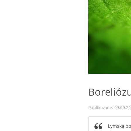
Borelióz
Publikované: 09.09.2
Lymská bor