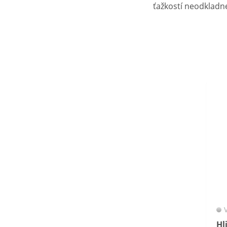
ťažkostí neodkladn
Hl