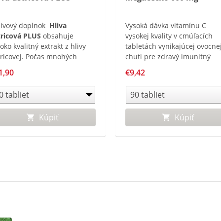
živový doplnok
Hliva
Vysoká dávka vitamínu C
tricová PLUS
obsahuje
vysokej kvality v cmúľacích
oko kvalitný extrakt z hlivy
tabletách vynikajúcej ovocne
tricovej. Počas mnohých
chuti pre zdravý imunitný
ročí je hliva tradične
systém.
1,90
€9,42
žívaná v Číne. Tento
dukt je obohatený o extrakt
chinacey a Rakytníka
etliakového, ktoré
Kúpiť
Kúpiť
spievajú k normálnej funkcii
unitného systému.