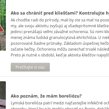
Ako sa chrániť pred kliešťami? Kontrolujte 
Ak chodíte radi do prírody, mali by ste sa mať na poz
my, ale svoju aktivitu zvyšujú aj všadeprítomné kliešt
jedinci prenášajú veľmi závažné ochorenia. Sú nimi kl
menej známa ľudská granulocytová ehrlichióza. U nie
pozorované žiadne príznaky. Základom úspešnej liečby
začatie liečby. Ochorenia môžu zanechať trvalé následk
Preto je nutné v období, keď je aktivita kliešťov najvyšš
Prečítajte si viac
Ako poznám, že mám boreliózu?
Lymská borelióza patrí medzi najčastejšie infekčné oc
chorobu, ktorá by nás mohla ohroziť na živote, dokáže