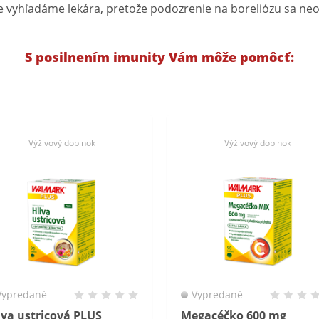
e vyhľadáme lekára, pretože podozrenie na boreliózu sa ne
S posilnením imunity Vám môže pomôcť:
Výživový doplnok
Výživový doplnok
Vypredané
Vypredané
iva ustricová PLUS
Megacéčko 600 mg