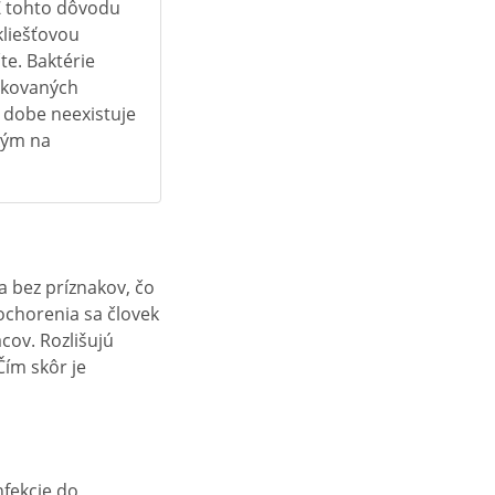
 Z tohto dôvodu
kliešťovou
te. Baktérie
fikovaných
j dobe neexistuje
kým na
a bez príznakov, čo
 ochorenia sa človek
cov. Rozlišujú
Čím skôr je
nfekcie do