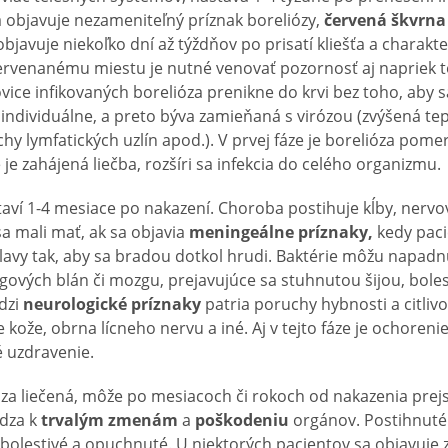
 objavuje nezameniteľný príznak boreliózy,
červená škvrna
objavuje niekoľko dní až týždňov po prisatí kliešťa a charakter
ervenanému miestu je nutné venovať pozornosť aj napriek t
vice infikovaných borelióza prenikne do krvi bez toho, aby sa
 individuálne, a preto býva zamieňaná s virózou (zvýšená tep
chy lymfatických uzlín apod.). V prvej fáze je borelióza pom
ie je zahájená liečba, rozšíri sa infekcia do celého organizmu.
aví 1-4 mesiace po nakazení. Choroba postihuje kĺby, nervo
a mali mať, ak sa objavia
meningeálne príznaky,
kedy pac
lavy tak, aby sa bradou dotkol hrudi. Baktérie môžu napad
gových blán či mozgu, prejavujúce sa stuhnutou šijou, boles
dzi
neurologické príznaky
patria poruchy hybnosti a citlivo
 kože, obrna lícneho nervu a iné. Aj v tejto fáze je ochoreni
 uzdravenie.
ióza liečená, môže po mesiacoch či rokoch od nakazenia prej
dza k
trvalým zmenám
a
poškodeniu
orgánov. Postihnuté 
 bolestivé a opuchnuté. U niektorých pacientov sa objavuje 