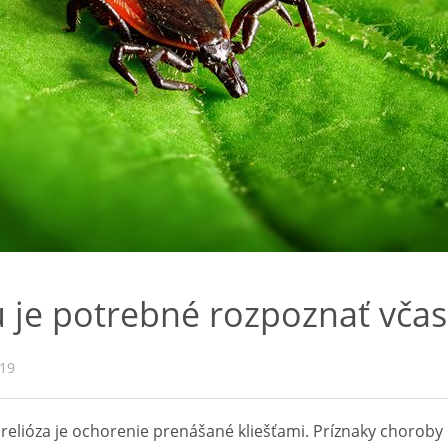
u je potrebné rozpoznať včas
019
elióza je ochorenie prenášané kliešťami. Príznaky choroby