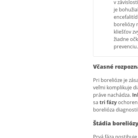
v závislos
je bohužia
encefalití
boreliózy n
kliešťov z
žiadne očk
prevenciu.
Včasné rozpozn
Pri borelióze je zá
veľmi komplikuje di
práve nachádza.
In
sa
tri fázy
ochorenia
borelióza diagnosti
Štádia borelióz
Prvá fáza postihuje