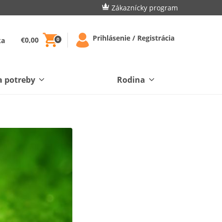
Zákaznícky program
Prihlásenie / Registrácia
€0,00
ka
0
a potreby
Rodina