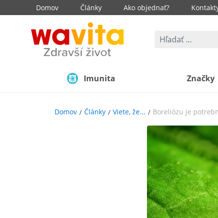
Domov
Články
Ako objednať?
Kontakt
Imunita
Značky
Domov
Články
Viete, že...
Boreliózu je potreb