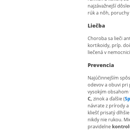
najzávažnejší dôsle
rúk a nôh, poruchy
Liečba
Choroba sa lieči an
kortikoidy, príp. 
liečená v nemocnici
Prevencia
Najúčinnejším spô
odevov a obuvi pri
vysokým obsahom vi
C,
zinok a ďalšie (
S
návrate z prírody a
kliešť prisatý dlhš
nikdy nie rukou. Mi
pravidelne
kontro