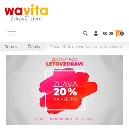
€0,00
0
Domov
Články
Zľava 20 % na všetko len tento víkend!