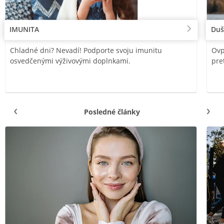
IMUNITA
Duš
Chladné dni? Nevadí! Podporte svoju imunitu
Ovp
osvedčenými výživovými doplnkami.
pre
Posledné články