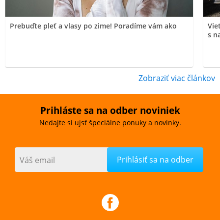
Prebuďte pleť a vlasy po zime! Poradíme vám ako
Vie
s n
Zobraziť viac článkov
Prihláste sa na odber noviniek
Nedajte si ujsť špeciálne ponuky a novinky.
Váš email