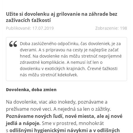
Užite si dovolenku aj grilovanie na záhrade bez
zažívacích ťažkostí
Publikované: 17.07.2019
Zobrazenie: 198
Doba zaslúženého odpočinku, čas dovoleniek, je za
dverami. A s prípravou na cesty je najlepšie začať
hneď. Na dovolenke nás môžu stretnúť nepríjemné
zdravotné komplikácie. A nemusí ísť len o
dovolenku v exotických krajinách. Črevné ťažkosti
nás môžu stretnúť kdekoľvek.
Dovolenka, doba zmien
Na dovolenke, viac ako inokedy, poznávame a
prežívame nové veci. A nejedná sa len o zážitky.
Poznávame nových ľudí, nové miesta, ale aj nové
jedlá a nápoje.
Sme v prostred, mnohokrát
s
odlišnými hygienickými návykmi a v odlišných