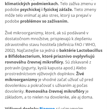
klimatických podmienkach.
Telo zažíva zmenu v
podobe
psychickej i fyzickej záťaže.
Tieto zmeny
môže telo vnímať aj ako stres, ktorý sa prejaví v
podobe
problémov so zažívaním.
Živé mikroorganizmy, ktoré, ak sú podávané v
dostatočnom množstve, prispievajú k zlepšeniu
zdravotného stavu hostiteľa (definícia FAO / WHO,
2002). Najčastejšie sa jedná o
baktérie Lactobacillus
a Bifidobacterium, ktoré priaznivo ovplyvňujú
rovnováhu črevnej mikroflóry.
Sú získavané z
potravín (jogurty, kyslá kapusta apod.) Alebo
prostredníctvom výživových doplnkov.
Živé
mikroorganizmy
je vhodné začať užívať už pred
dovolenkou a pokračovať s užívaním aj počas
dovolenky.
Rovnováha črevnej mikroflóry
je
základom, a to nielen na dovolenke, ale aj doma.
Výživové doplnky
Biopron
sú významným