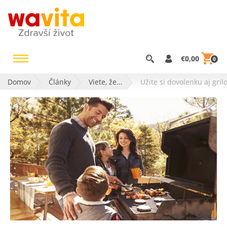
€0,00
0
Domov
Články
Viete, že...
Užite si dovolenku aj gri