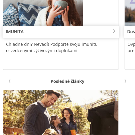
IMUNITA
Duš
Chladné dni? Nevadí! Podporte svoju imunitu
Ovp
osvedčenými výživovými doplnkami.
pre
Posledné články