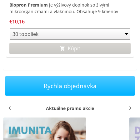
Biopron Premium
je výživový doplnok so živými
mikroorganizmami a vlákninou. Obsahuje 9 kmeňov
živých mikroorganizmov v dennej dávke 20 miliárd CFU a
€10,16
je obohatený o fruktooligosacharidy a je vhodný pre deti
od 3 rokov a dospelých.
Kúpiť
Rýchla objednávka
Aktuálne promo akcie