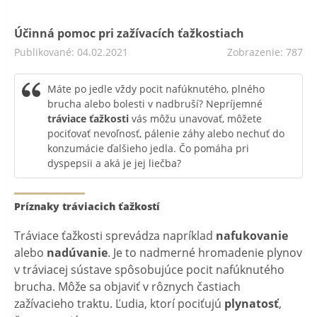
Účinná pomoc pri zažívacích ťažkostiach
Publikované: 04.02.2021
Zobrazenie: 787
Máte po jedle vždy pocit nafúknutého, plného
brucha alebo bolesti v nadbruší? Nepríjemné
tráviace ťažkosti
vás môžu unavovať, môžete
pociťovať nevoľnosť, pálenie záhy alebo nechuť do
konzumácie ďalšieho jedla. Čo pomáha pri
dyspepsii a aká je jej liečba?
Príznaky tráviacich ťažkostí
Tráviace ťažkosti sprevádza napríklad
nafukovanie
alebo
nadúvanie
. Je to nadmerné hromadenie plynov
v tráviacej sústave spôsobujúce pocit nafúknutého
brucha. Môže sa objaviť v rôznych častiach
zažívacieho traktu. Ľudia, ktorí pociťujú
plynatosť
,