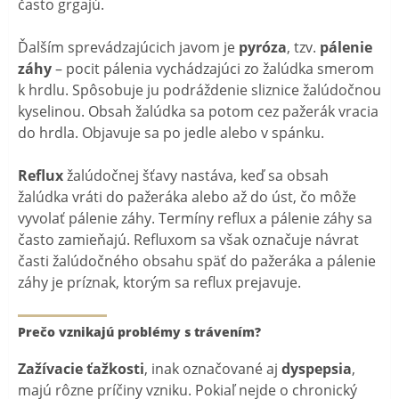
často grgajú.
Ďalším sprevádzajúcich javom je
pyróza
, tzv.
pálenie
záhy
– pocit pálenia vychádzajúci zo žalúdka smerom
k hrdlu. Spôsobuje ju podráždenie sliznice žalúdočnou
kyselinou. Obsah žalúdka sa potom cez pažerák vracia
do hrdla. Objavuje sa po jedle alebo v spánku.
Reflux
žalúdočnej šťavy nastáva, keď sa obsah
žalúdka vráti do pažeráka alebo až do úst, čo môže
vyvolať pálenie záhy. Termíny reflux a pálenie záhy sa
často zamieňajú. Refluxom sa však označuje návrat
časti žalúdočného obsahu späť do pažeráka a pálenie
záhy je príznak, ktorým sa reflux prejavuje.
Prečo vznikajú problémy s trávením?
Zažívacie ťažkosti
, inak označované aj
dyspepsia
,
majú rôzne príčiny vzniku. Pokiaľ nejde o chronický