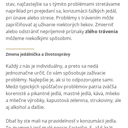
stav, najčastejšie sa s týmito problémami stretávame
napríklad pri prejedaní sa, konzumácii ťažkých jedál,
pri únave alebo strese. Problémy s trávením môže
zapríčiňovať aj užívanie niektorých liekov. Zmierniť
alebo odstrániť nepríjemné príznaky
zlého trávenia
môžeme niekoľkými spôsobmi.
Zmena jedálnička a životosprávy
Každý z nás je individuálny, a preto sa nedá
jednoznačne určiť, čo vám spôsobuje zažívacie
problémy. Najlepšie je, ak si to odpozorujete sami.
Medzi typických spúšťačov problémov patria zväčša
korenisté a pikantné jedlá, mastné jedlá, káva, mlieko
a mliečne výrobky, kapustová zelenina, strukoviny, ale
aj alkohol a ďalšie.
Dbať by ste mali na pravidelnosť v konzumácii jedla.
To znamená jesť malé porcie častejšie, 5- až 6-krát