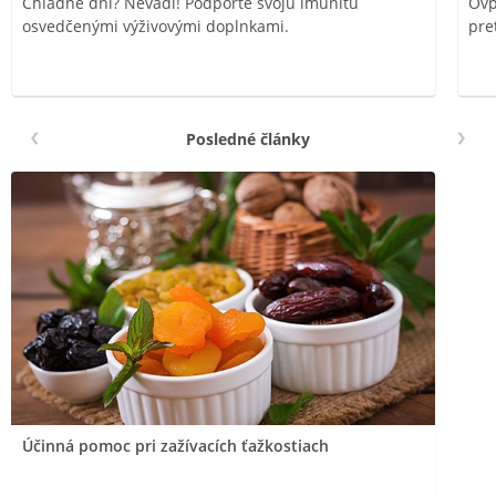
Chladné dni? Nevadí! Podporte svoju imunitu
Ovp
osvedčenými výživovými doplnkami.
pre
Posledné články
Účinná pomoc pri zažívacích ťažkostiach