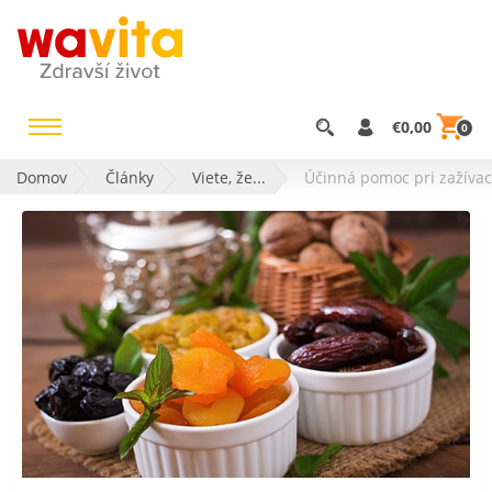
€0,00
0
Domov
Články
Viete, že...
Účinná pomoc pri zažívac