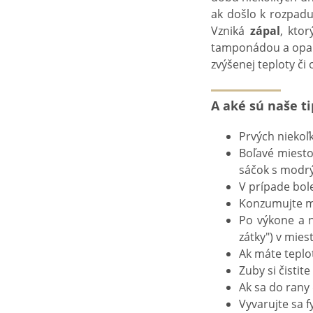
ak došlo k rozpad
Vzniká
zápal
, kto
tamponádou a opako
zvýšenej teploty či
A aké sú naše ti
Prvých niekoľ
Boľavé miesto 
sáčok s modrý
V prípade bole
Konzumujte mäk
Po výkone a n
zátky") v mies
Ak máte teplot
Zuby si čistit
Ak sa do rany 
Vyvarujte sa f