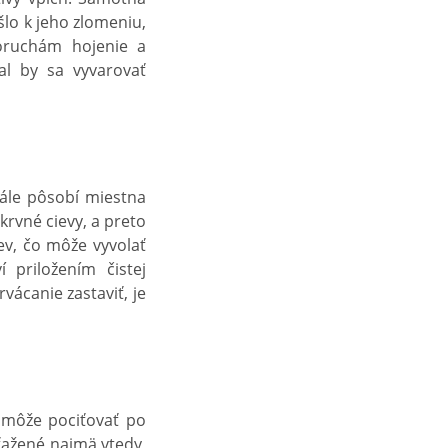
šlo k jeho zlomeniu,
oruchám hojenie a
l by sa vyvarovať
tále pôsobí miestna
krvné cievy, a preto
ev, čo môže vyvolať
 priložením čistej
vácanie zastaviť, je
t môže pociťovať po
ťažené najmä vtedy,