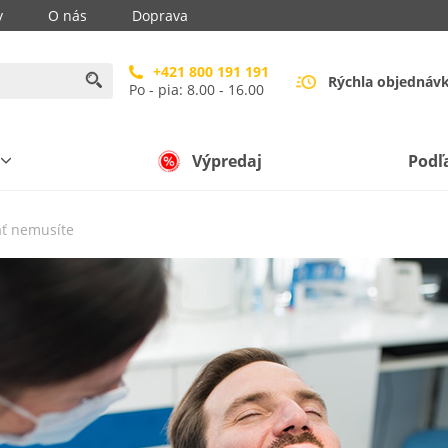
y
O nás
Doprava
+421 800 191 191
Rýchla objednáv
Po - pia: 8.00 - 16.00
Výpredaj
Podľ
áť nemusíte