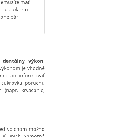
e nemusíte mať
 dlho a okrem
kone pár
ší dentálny výkon
,
m výkonom je vhodné
nom bude informovať
k, cukrovku, poruchu
 (napr. krvácanie,
red vpichom možno
stivý vpich. Samotná