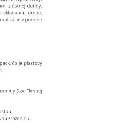
ami z ústnej dutiny.
či vkladaním drene,
omplikácie v podobe
pack, čo je plastový
.
eniny (tzv. "krvnej
astou.
rvnú zrazeninu.