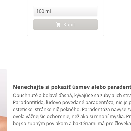
Kúpiť
Nenechajte si pokaziť úsmev alebo paraden
Opuchnuté a boľavé ďasná, kývajúce sa zuby a ich str
Parodontitída, ľudovo povedané paradentóza, nie je p
estetickej stránke nič pekného. Paradentóza navyše zvy
oveľa vážnejšie ochorenie, než ako si mnohí myslia. P
boj so zubným povlakom a baktériami má pre človeka