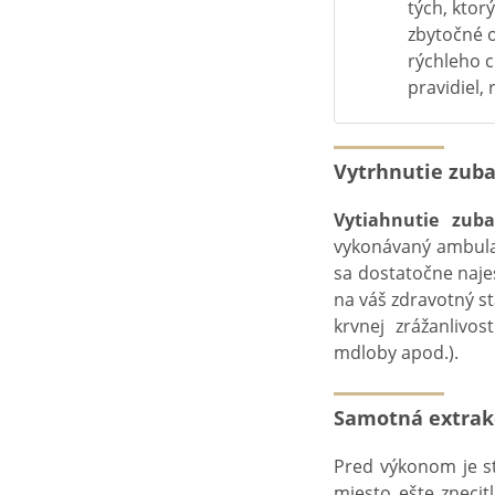
tých, ktor
zbytočné o
rýchleho c
pravidiel,
Vytrhnutie zuba
Vytiahnutie zuba
vykonávaný ambulan
sa dostatočne naje
na váš zdravotný st
krvnej zrážanlivo
mdloby apod.).
Samotná extrakc
Pred výkonom je 
miesto ešte znecitl