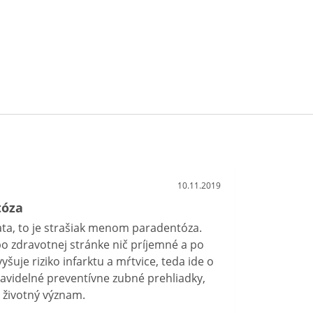
10.11.2019
tóza
ata, to je strašiak menom paradentóza.
o zdravotnej stránke nič príjemné a po
šuje riziko infarktu a mŕtvice, teda ide o
ravidelné preventívne zubné prehliadky,
 životný význam.