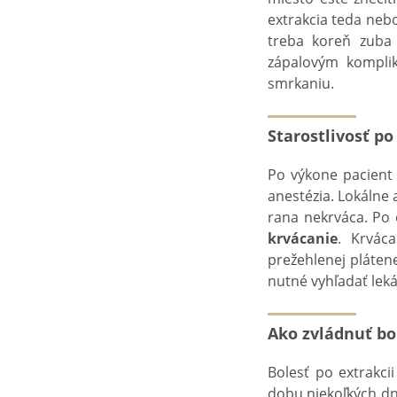
extrakcia teda nebo
treba koreň zuba
zápalovým kompli
smrkaniu.
Starostlivosť p
Po výkone pacient 
anestézia. Lokálne 
rana nekrváca. Po 
krvácanie
. Krváca
prežehlenej plátene
nutné vyhľadať leká
Ako zvládnuť bol
Bolesť po extrakci
dobu niekoľkých dní