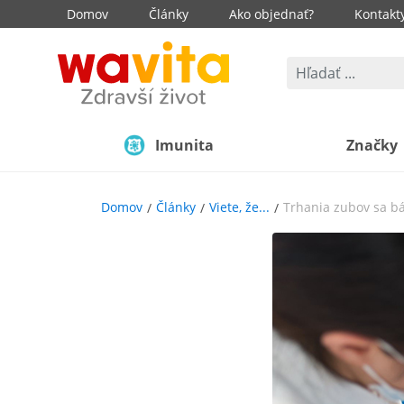
Domov
Články
Ako objednať?
Kontakt
Imunita
Značky
Domov
Články
Viete, že...
Trhania zubov sa b