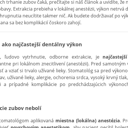
ých trhanie zubov čaká, prečítajte si náš článok a uvidíte, ž
bavy. Extrakcia prebieha v lokálnej anestézii, výkon netrvá
hrupnutia neucítite takmer nič. Ak budete dodržiavať po vý
 rana sa bez komplikácií čoskoro zahojí.
 ako najčastejší dentálny výkon
, ľudovo vytrhnutie, odborne extrakcie, je
najčastej
tne pri lokálnom znecitlivení (anestézii). Pred samotný
sť a vziať si trvalo užívané lieky. Stomatológ sa pred výko
av, užívané lieky, alergie, ochorenia srdca, vysoký krvný tla
sti a prípadné komplikácie po predchádzajúcich výkonoch
ie zubov nebolí
stomatológom aplikovaná
miestna (lokálna) anestézia
. P
ivieť
povrchovým anestetikom
, aby pacient necítil bole