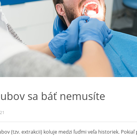
zubov sa báť nemusíte
021
bov (tzv. extrakcii) koluje medzi ľuďmi veľa historiek. Pokiaľ