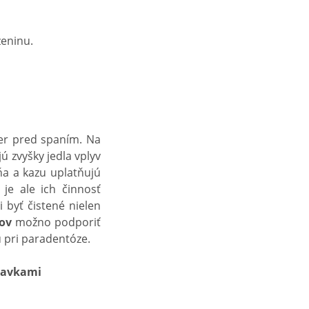
zeninu.
er pred spaním. Na
ú zvyšky jedla vplyv
a a kazu uplatňujú
 je ale ich činnosť
 byť čistené nielen
ov
možno podporiť
u pri paradentóze.
pravkami