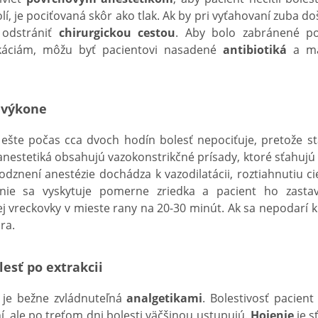
lí, je pociťovaná skôr ako tlak. Ak by pri vyťahovaní zuba do
 odstrániť
chirurgickou cestou
. Aby bolo zabránené p
káciám, môžu byť pacientovi nasadené
antibiotiká
a ma
o výkone
ešte počas cca dvoch hodín bolesť nepociťuje, pretože s
anestetiká obsahujú vazokonstrikčné prísady, ktoré sťahujú 
odznení anestézie dochádza k vazodilatácii, roztiahnutiu ci
nie sa vyskytuje pomerne zriedka a pacient ho zastaví
j vreckovky v mieste rany na 20-30 minút. Ak sa nepodarí kr
ra.
esť po extrakcii
i je bežne zvládnuteľná
analgetikami
. Bolestivosť pacien
, ale po treťom dni bolesti väčšinou ustupujú.
Hojenie
je s