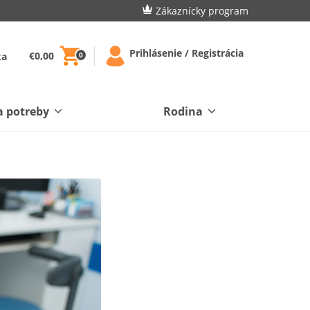
Zákaznícky program
Prihlásenie / Registrácia
€0,00
ka
0
a potreby
Rodina