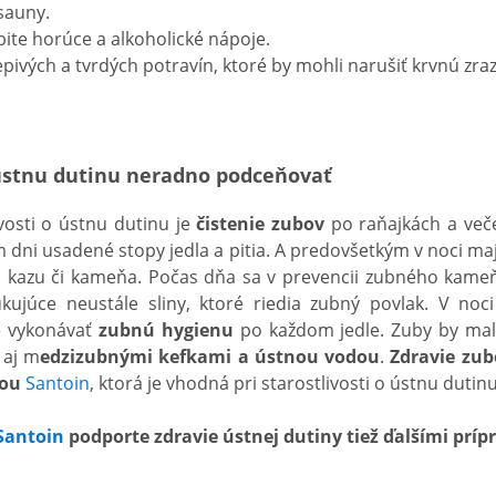
sauny.
pite horúce a alkoholické nápoje.
epivých a tvrdých potravín, ktoré by mohli narušiť krvnú zra
 ústnu dutinu neradno podceňovať
vosti o ústnu dutinu je
čistenie zubov
po raňajkách a več
dni usadené stopy jedla a pitia. A predovšetkým v noci maj
 kazu či kameňa. Počas dňa sa v prevencii zubného kameň
ukujúce neustále sliny, ktoré riedia zubný povlak. V noci
e vykonávať
zubnú hygienu
po každom jedle. Zuby by mali
 aj m
edzizubnými kefkami a ústnou vodou
.
Zdravie zub
tou
Santoin
, ktorá je vhodná pri starostlivosti o ústnu dutin
Santoin
podporte zdravie ústnej dutiny tiež ďalšími prí