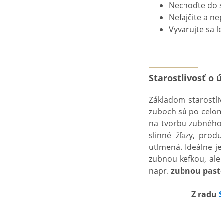
Nechoďte do 
Nefajčite a ne
Vyvarujte sa l
Starostlivosť o
Základom starostli
zuboch sú po celom 
na tvorbu zubného
slinné žľazy, prod
utlmená. Ideálne j
zubnou kefkou, ale
napr.
zubnou pas
Z radu