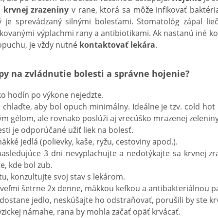
u
krvnej zrazeniny
v rane, ktorá sa môže infikovať baktéri
rý je sprevádzaný silnými bolesťami. Stomatológ zápal lie
vanými výplachmi rany a antibiotikami. Ak nastanú iné k
 opuchu, je vždy nutné
kontaktovať lekára
.
py na zvládnutie bolesti a správne hojenie?
ko hodín po výkone nejedzte.
chlaďte, aby bol opuch minimálny. Ideálne je tzv. cold hot 
m gélom, ale rovnako poslúži aj vrecúško mrazenej zeleniny
sti je odporúčané užiť liek na bolesť.
ké jedlá (polievky, kaše, ryžu, cestoviny apod.).
asledujúce 3 dni nevyplachujte a nedotýkajte sa krvnej zraz
te, kde bol zub.
u, konzultujte svoj stav s lekárom.
e veľmi šetrne 2x denne, mäkkou kefkou a antibakteriálnou p
dostane jedlo, neskúšajte ho odstraňovať, porušili by ste k
yzickej námahe, rana by mohla začať opäť krvácať.