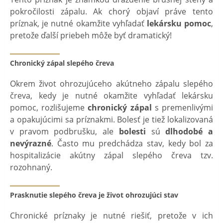
pokročilosti zápalu. Ak chorý objaví práve tento
príznak, je nutné okamžite vyhľadať
lekársku pomoc
,
pretože ďalší priebeh môže byť dramatický!
Chronický zápal slepého čreva
Okrem život ohrozujúceho akútneho zápalu slepého
čreva, kedy je nutné okamžite vyhľadať lekársku
pomoc, rozlišujeme
chronický zápal
s premenlivými
a opakujúcimi sa príznakmi. Bolesť je tiež lokalizovaná
v pravom podbrušku, ale
bolesti
sú
dlhodobé a
nevýrazné
. Často mu predchádza stav, kedy bol za
hospitalizácie akútny zápal slepého čreva tzv.
rozohnaný.
Prasknutie slepého čreva je život ohrozujúci stav
Chronické príznaky je nutné riešiť, pretože v ich