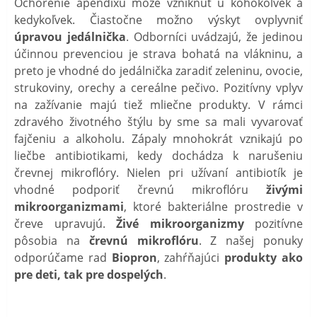
Ochorenie apendixu môže vzniknúť u kohokoľvek a
kedykoľvek. Čiastočne možno výskyt ovplyvniť
úpravou jedálnička
. Odborníci uvádzajú, že jedinou
účinnou prevenciou je strava bohatá na vlákninu, a
preto je vhodné do jedálnička zaradiť zeleninu, ovocie,
strukoviny, orechy a cereálne pečivo. Pozitívny vplyv
na zažívanie majú tiež mliečne produkty. V rámci
zdravého životného štýlu by sme sa mali vyvarovať
fajčeniu a alkoholu. Zápaly mnohokrát vznikajú po
liečbe antibiotikami, kedy dochádza k narušeniu
črevnej mikroflóry. Nielen pri užívaní antibiotík je
vhodné podporiť črevnú mikroflóru
živými
mikroorganizmami
, ktoré bakteriálne prostredie v
čreve upravujú.
Živé mikroorganizmy
pozitívne
pôsobia na
črevnú mikroflóru
. Z našej ponuky
odporúčame rad
Biopron
, zahŕňajúci
produkty ako
pre deti, tak pre dospelých
.