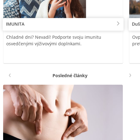
IMUNITA
Duš
Chladné dni? Nevadí! Podporte svoju imunitu
Ovp
osvedčenými výživovými doplnkami.
pre
Posledné články