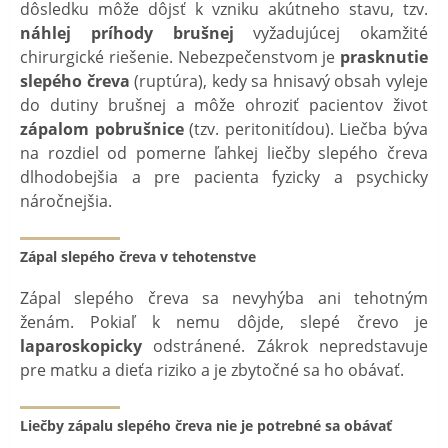
dôsledku môže dôjsť k vzniku akútneho stavu, tzv.
náhlej príhody brušnej
vyžadujúcej okamžité
chirurgické riešenie. Nebezpečenstvom je
prasknutie
slepého čreva
(ruptúra), kedy sa hnisavý obsah vyleje
do dutiny brušnej a môže ohroziť pacientov život
zápalom pobrušnice
(tzv. peritonitídou). Liečba býva
na rozdiel od pomerne ľahkej liečby slepého čreva
dlhodobejšia a pre pacienta fyzicky a psychicky
náročnejšia.
Zápal slepého čreva v tehotenstve
Zápal slepého čreva sa nevyhýba ani tehotným
ženám. Pokiaľ k nemu dôjde, slepé črevo je
laparoskopicky
odstránené. Zákrok nepredstavuje
pre matku a dieťa riziko a je zbytočné sa ho obávať.
Liečby zápalu slepého čreva nie je potrebné sa obávať