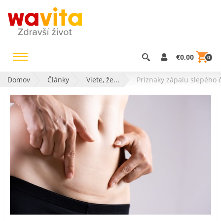
€0,00
0
Domov
Články
Viete, že...
Príznaky zápalu slepého 