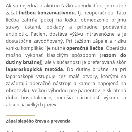
Ak sa nejedná o akútnu ťažkú ​​apendicitídu, je možné
začať
liečbou konzervatívnou
, tj. neoperačnou. Táto
liečba zahŕňa pokoj na lôžku, obmedzenie príjmu
stravy ústami, obklady a prípadne podávanie
antibiotík. Pacient dostáva výživu intravenózne a je
dostatočne zavodňovaný. Pri ťažšom zápale a riziku
vzniku komplikácií je nutná
operačná liečba
. Operáciu
možno vykonať klasickým spôsobom (
rezom do
dutiny brušnej
), ale v súčasnosti je preferovaná skôr
laparoskopická metóda
. Do dutiny brušnej sa pri
laparoskopii vstupuje cez malé otvory, ktorými sa
zavádzajú operačné nástroje a kamera napojená na
obrazovku. Veľkou výhodou pre pacientov je skrátená
doba hospitalizácie, menšia náročnosť výkonu a
absencia veľkých jaziev.
Zápal slepého čreva a prevencia