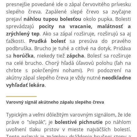
presnejšie povedané ide o zápal červovitého prívesku
slepého čreva. Zapálené slepé črevo sa zvyčajne
prejaví
náhlou tupou bolesťou
okolo pupka. Bolesti
sprevádzajú
pocity na vracanie, malátnosť a
zrýchlený tep
. Ako sa zápal rozširuje, rozširujú sa aj
ťažkosti.
Prudká bolesť
sa presúva do pravého
podbruška. Brucho je tuhé a citlivé na dotyk. Pridáva
sa
horúčka
, niekedy tiež
zápcha
. Bolesť sa rozširuje
na celé brucho. Chorý hľadá úľavovú polohu (ľah na
chrbte s pokrčenými nohami). Pri podozrení na
akútny zápal slepého čreva je vždy nutné
neodkladne
vyhľadať lekára
.
Varovný signál akútneho zápalu slepého čreva
Typickým a veľmi dôležitým varovným signálom, že ide
práve o "slepák", je
bolestivé pichnutie
po náhlom
uvoľnení tlaku prstov v mieste najväčších bolestí.
Tento príznak je známkou dráždenie brušnej steny a