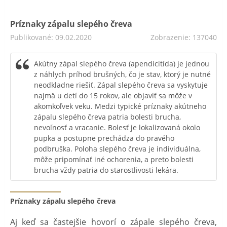
Príznaky zápalu slepého čreva
Publikované: 09.02.2020
Zobrazenie: 137040
Akútny zápal slepého čreva (apendicitída) je jednou
z náhlych príhod brušných, čo je stav, ktorý je nutné
neodkladne riešiť. Zápal slepého čreva sa vyskytuje
najmä u detí do 15 rokov, ale objaviť sa môže v
akomkoľvek veku. Medzi typické príznaky akútneho
zápalu slepého čreva patria bolesti brucha,
nevoľnosť a vracanie. Bolesť je lokalizovaná okolo
pupka a postupne prechádza do pravého
podbruška. Poloha slepého čreva je individuálna,
môže pripomínať iné ochorenia, a preto bolesti
brucha vždy patria do starostlivosti lekára.
Príznaky zápalu slepého čreva
Aj keď sa častejšie hovorí o zápale slepého čreva,