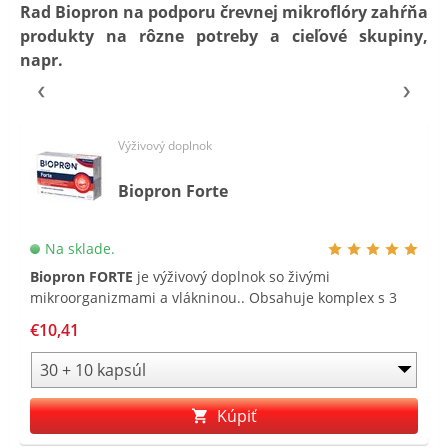
Rad Biopron na podporu črevnej mikroflóry zahŕňa
produkty na rôzne potreby a cieľové skupiny,
napr.
Výživový doplnok
Biopron Forte
Na sklade.
Biopron FORTE
je výživový doplnok so živými
mikroorganizmami a vlákninou.. Obsahuje komplex s 3
druhmi kmeňov živých mikroorganizmov a je obohatený o
€10,41
fruktooligosacharidy .
Kúpiť