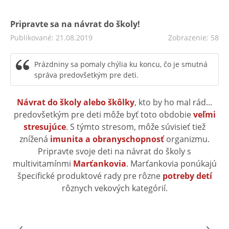
Pripravte sa na návrat do školy!
Publikované: 21.08.2019
Zobrazenie: 58
Prázdniny sa pomaly chýlia ku koncu, čo je smutná
správa predovšetkým pre deti.
Návrat do školy alebo škôlky
, kto by ho mal rád...
predovšetkým pre deti môže byť toto obdobie
veľmi
stresujúce
. S týmto stresom, môže súvisieť tiež
znížená
imunita a obranyschopnosť
organizmu.
Pripravte svoje deti na návrat do školy s
multivitamínmi
Marťankovia
. Marťankovia ponúkajú
špecifické produktové rady pre rôzne
potreby detí
rôznych vekových kategórií.