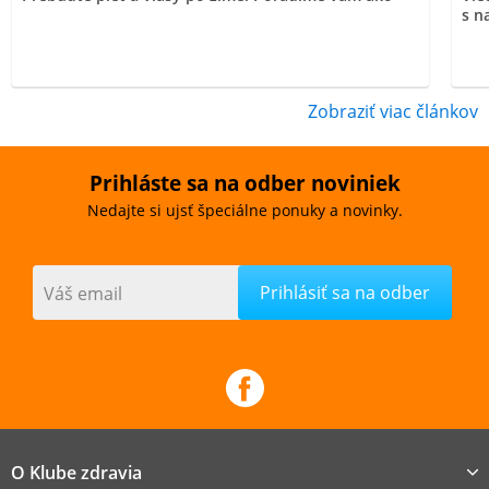
s n
Zobraziť viac článkov
Prihláste sa na odber noviniek
Nedajte si ujsť špeciálne ponuky a novinky.
Váš email
O Klube zdravia