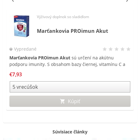
Výživový doplnok so sladidlom
Marťankovia PROimun Akut
Vypredané
Marťankovia PROimun Akut
sú určení na akútnu
podporu imunity. S obsahom bazy čiernej, vitamínu C a
zinku prispievajú k správnej funkcii imunitného systému.
€7,93
Navyše obsahujú Medovku lekársku, ktorá upokojuje a
podporuje zdravie dýchacích ciest.
Kúpiť
Súvisiace články