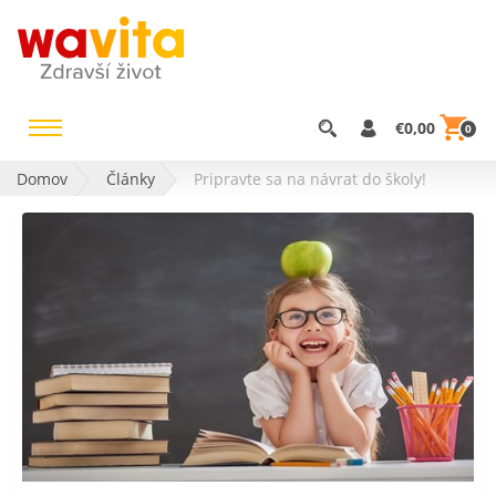
€0,00
0
Domov
Články
Pripravte sa na návrat do školy!