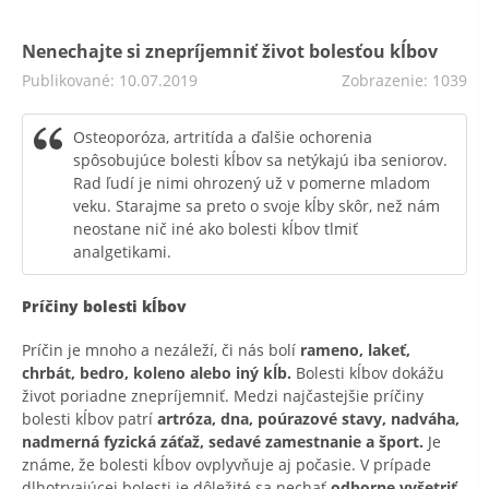
Nenechajte si znepríjemniť život bolesťou kĺbov
Publikované: 10.07.2019
Zobrazenie: 1039
Osteoporóza, artritída a ďalšie ochorenia
spôsobujúce bolesti kĺbov sa netýkajú iba seniorov.
Rad ľudí je nimi ohrozený už v pomerne mladom
veku. Starajme sa preto o svoje kĺby skôr, než nám
neostane nič iné ako bolesti kĺbov tlmiť
analgetikami.
Príčiny bolesti kĺbov
Príčin je mnoho a nezáleží, či nás bolí
rameno, lakeť,
chrbát, bedro, koleno alebo iný kĺb.
Bolesti kĺbov dokážu
život poriadne znepríjemniť. Medzi najčastejšie príčiny
bolesti kĺbov patrí
artróza, dna, poúrazové stavy, nadváha,
nadmerná fyzická záťaž, sedavé zamestnanie a šport.
Je
známe, že bolesti kĺbov ovplyvňuje aj počasie. V prípade
dlhotrvajúcej bolesti je dôležité sa nechať
odborne vyšetriť