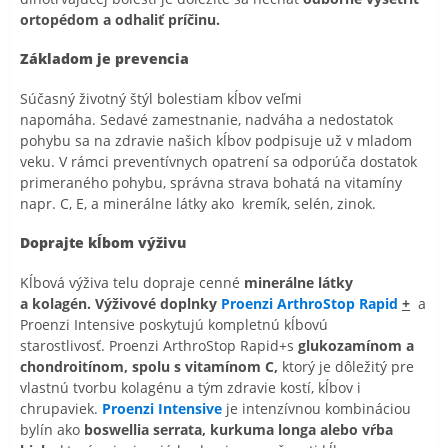
ortopédom a odhaliť príčinu.
Základom je prevencia
Súčasný životný štýl bolestiam kĺbov veľmi
napomáha. Sedavé zamestnanie, nadváha a nedostatok
pohybu sa na zdravie našich kĺbov podpisuje už v mladom
veku. V rámci preventívnych opatrení sa odporúča dostatok
primeraného pohybu, správna strava bohatá na vitamíny
napr. C, E, a minerálne látky ako kremík, selén, zinok.
Doprajte kĺbom výživu
Kĺbová výživa telu dopraje cenné
minerálne látky
a kolagén.
Výživové doplnky
Proenzi ArthroStop Rapid
+
a
Proenzi Intensive poskytujú kompletnú kĺbovú
starostlivosť. Proenzi ArthroStop Rapid+s
glukozamínom a
chondroitínom, spolu s vitamínom C,
ktorý je dôležitý pre
vlastnú tvorbu kolagénu a tým zdravie kostí, kĺbov i
chrupaviek.
Proenzi Intensive
je intenzívnou kombináciou
bylín ako
boswellia serrata, kurkuma longa alebo vŕba