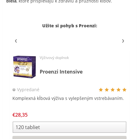
biela
, ktoré prispievajú k zdraviu a pružnosti kĺbov.
Užite si pohyb s Proenzi:
Výživový doplnok
Proenzi Intensive
Vypredané
Komplexná kĺbová výživa s vylepšeným vstrebávaním.
€28,35