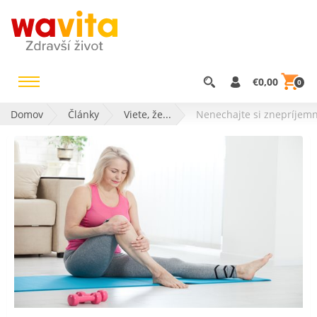
€0,00
0
Domov
Články
Viete, že...
Nenechajte si znepríjemni