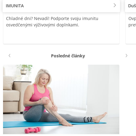
IMUNITA
Duš
Chladné dni? Nevadí! Podporte svoju imunitu
Ovp
osvedčenými výživovými doplnkami.
pre
Posledné články