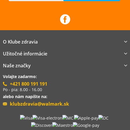
O Klube zdravia
Užitočné informácie
Naše značky
Volajte zadarmo:
+421 800 191 191
Po - pia: 8.00 - 16.00
alebo nám napíšte na:
klubzdravia@walmark.sk