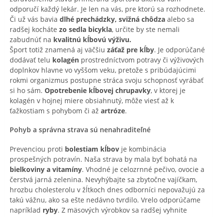
odporučí každý lekár. Je len na vás, pre ktorú sa rozhodnete.
Či už vás bavia
dlhé prechádzky, svižná chôdza
alebo sa
radšej kocháte
zo sedla bicykla
, určite by ste nemali
zabudnúť na
kvalitnú kĺbovú výživu.
Šport totiž znamená aj väčšiu
záťaž pre kĺby
. Je odporúčané
dodávať telu
kolagén
prostredníctvom potravy či výživových
doplnkov hlavne vo vyššom veku, pretože s pribúdajúcimi
rokmi organizmus postupne stráca svoju schopnosť vyrábať
si ho sám.
Opotrebenie kĺbovej chrupavky
, v ktorej je
kolagén v hojnej miere obsiahnutý, môže viesť až k
ťažkostiam s pohybom či až
artróze
.
Pohyb a správna strava sú nenahraditeľné
Prevenciou proti
bolestiam kĺbov
je kombinácia
prospešných potravín. Naša strava by mala byť bohatá na
bielkoviny a vitamíny
. Vhodné je celozrnné pečivo, ovocie a
čerstvá jarná zelenina. Nevyhýbajte sa zbytočne vajíčkam,
hrozbu cholesterolu v žĺtkoch dnes odborníci nepovažujú za
takú vážnu, ako sa ešte nedávno tvrdilo. Vrelo odporúčame
napríklad
ryby
. Z mäsových výrobkov sa radšej vyhnite