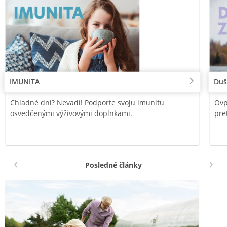
IMUNITA
Duš
Chladné dni? Nevadí! Podporte svoju imunitu
Ovp
osvedčenými výživovými doplnkami.
pre
Posledné články