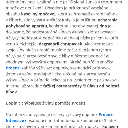
údeninám, hoci kvalitná a nie príliš slaná šunka v rozumnom
množstve neuškodí. Dôvodom je prítomnosť vysokého
obsahu
kyseliny močovej
, ktorá sa hromadí okrem iného aj
v kĺboch, kde vytvára kryštály (tofy) a je príčinou
ochorenia
pohybového aparátu
, konkrétne choroby zvanej
dna
.Je
dokázané, že nedostatočná kĺbová aktivita, zlé stravovacie
návyky, nedostatok odpočinku alebo aj nízky príjem tekutín
vedú k rýchlejšej
degradácii chrupaviek
. Ak chceme pre
svoje kĺby niečo urobiť, musíme začať zlepšením týchto
návykov. Starostlivosť o svoje kĺby môžeme podporiť aj
vhodnými výživovými doplnkami. Široké portfólio značky
Proenzi
zahŕňa výživové doplnky, kozmetický prípravok
(krém) a voľne predajné lieky, určené na starostlivosť a
výživu kĺbov. V prípade liekov aj na zmiernenie príznakov
miernej až stredne
ťažkej osteoartrózy
či
úľavu od bolesti
kĺbov
.
Doplniť chýbajúce živiny pomôže Proenzi
Na intenzívnu výživu je určený výživový doplnok
Proenzi
Intensive
obsahujúci unikátnu bohatú kombináciu 3 látok,
ktoré sú stavebnými kameňmi kĺbovej chrupavky -
kolagén