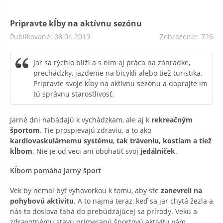
Pripravte kĺby na aktívnu sezónu
Publikované: 08.04.2019
Zobrazenie: 726
Jar sa rýchlo blíži a s ním aj práca na záhradke,
prechádzky, jazdenie na bicykli alebo tiež turistika.
Pripravte svoje kĺby na aktívnu sezónu a doprajte im
tú správnu starostlivosť.
Jarné dni nabádajú k vychádzkam, ale aj k
rekreačným
športom
. Tie prospievajú zdraviu, a to ako
kardiovaskulárnemu systému
,
tak tráveniu, kostiam a tiež
kĺbom
. Nie je od veci ani obohatiť svoj
jedálniček
.
Kĺbom pomáha jarný šport
Vek by nemal byť výhovorkou k tomu, aby ste
zanevreli na
pohybovú aktivitu
. A to najmä teraz, keď sa jar chytá žezla a
nás to doslova ťahá do prebúdzajúcej sa prírody. Veku a
zdravotnému stavu primeranú športovú aktivitu vám