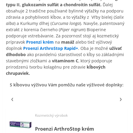
typu II, glukozamín sulfát a chondroitín sulfát.
Ďalej
obsahuje 2 tradične používané bylinné výťažky na podporu
zdravia a pohyblivosti kĺbov, a to výťažky z Vŕby bielej (
Salix
alba
) a Kurkumy dlhej (
Curcuma longa
). Navyše, patentovaný
extrakt z korenia čierneho (
Piper nigrum
) Bioperine
podporuje vstrebávanie. Za pozornosť stojí aj kozmetický
prípravok
Proenzi krém
na
masáž
alebo tiež výživový
doplnok
Proenzi ArthroStop Rapid+
. Oba je možné
užívať
dlhodobo
ako pravidelnú starostlivosť o kĺby so základnými
stavebnými zložkami a
vitamínom C
, ktorý podporuje
prirodzenú tvorbu kolagénu pre zdravie
kĺbových
chrupaviek.
S kĺbovou výživou Vám pomôžu naše výživové doplnky:
Kozmetický výrobok
Proenzi ArthroStop krém