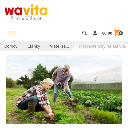
€0,00
0
Domov
Články
Viete, že...
Pripravte kĺby na aktívnu