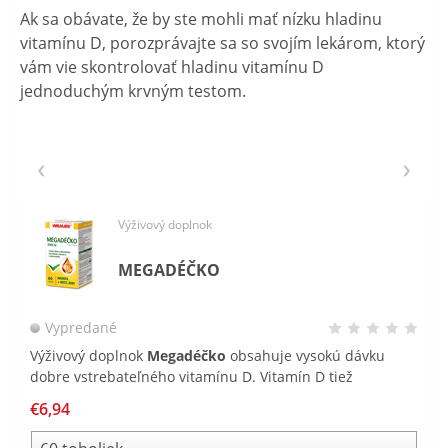
Ak sa obávate, že by ste mohli mať nízku hladinu
vitamínu D, porozprávajte sa so svojím lekárom, ktorý
vám vie skontrolovať hladinu vitamínu D
jednoduchým krvným testom.
Výživový doplnok
MEGADÉČKO
Vypredané
Výživový doplnok
Megadéčko
obsahuje vysokú dávku
dobre vstrebateľného vitamínu D. Vitamín D tiež
nazývaný „slnečný vitamín“ podporuje normálnu funkciu
€6,94
imunitného systému a podporuje tiež zdravé kosti a zuby.