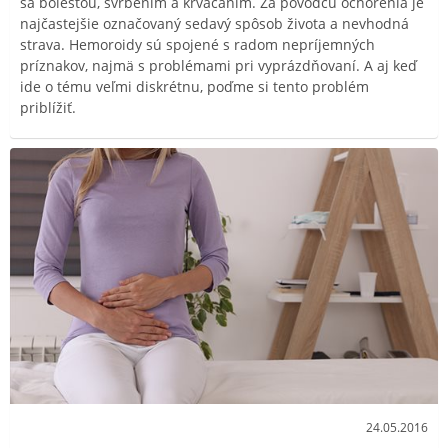
sa bolesťou, svrbením a krvácaním. Za pôvodcu ochorenia je
najčastejšie označovaný sedavý spôsob života a nevhodná
strava. Hemoroidy sú spojené s radom nepríjemných
príznakov, najmä s problémami pri vyprázdňovaní. A aj keď
ide o tému veľmi diskrétnu, poďme si tento problém
priblížiť.
24.05.2016