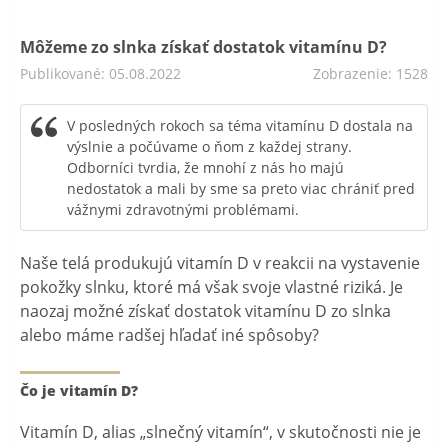
Môžeme zo slnka získať dostatok vitamínu D?
Publikované: 05.08.2022
Zobrazenie: 1528
V posledných rokoch sa téma vitamínu D dostala na
výslnie a počúvame o ňom z každej strany.
Odborníci tvrdia, že mnohí z nás ho majú
nedostatok a mali by sme sa preto viac chrániť pred
vážnymi zdravotnými problémami.
Naše telá produkujú vitamín D v reakcii na vystavenie
pokožky slnku, ktoré má však svoje vlastné riziká. Je
naozaj možné získať dostatok vitamínu D zo slnka
alebo máme radšej hľadať iné spôsoby?
Čo je vitamín D?
Vitamín D, alias „slnečný vitamín“, v skutočnosti nie je