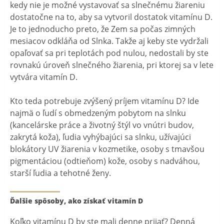
kedy nie je možné vystavovať sa slnečnému žiareniu
dostatočne na to, aby sa vytvoril dostatok vitamínu D.
Je to jednoducho preto, že Zem sa počas zimných
mesiacov odkláňa od Slnka. Takže aj keby ste vydržali
opaľovať sa pri teplotách pod nulou, nedostali by ste
rovnakú úroveň slnečného žiarenia, pri ktorej sa v lete
vytvára vitamín D.
Kto teda potrebuje zvýšený príjem vitamínu D? Ide
najmä o ľudí s obmedzeným pobytom na slnku
(kancelárske práce a životný štýl vo vnútri budov,
zakrytá koža), ľudia vyhýbajúci sa slnku, užívajúci
blokátory UV žiarenia v kozmetike, osoby s tmavšou
pigmentáciou (odtieňom) kože, osoby s nadváhou,
starší ľudia a tehotné ženy.
Ďalšie spôsoby, ako získať vitamín D
Koľko vitamínu D by ste mali denne prijať? Denná