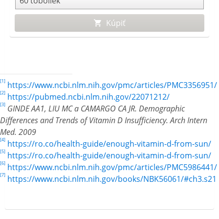
Kúpiť
[1]
https://www.ncbi.nlm.nih.gov/pmc/articles/PMC3356951/
[2]
https://pubmed.ncbi.nlm.nih.gov/22071212/
[3]
GINDE AA1, LIU MC a CAMARGO CA JR. Demographic
Differences and Trends of Vitamin D Insufficiency.
Arch Intern
Med. 2009 ​
[4]
https://ro.co/health-guide/enough-vitamin-d-from-sun/
[5]
https://ro.co/health-guide/enough-vitamin-d-from-sun/
[6]
https://www.ncbi.nlm.nih.gov/pmc/articles/PMC5986441/
[7]
https://www.ncbi.nlm.nih.gov/books/NBK56061/#ch3.s21