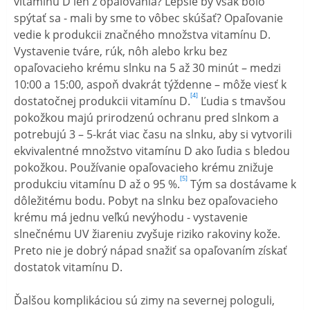
vitamínu D len z opaľovania? Lepšie by však bolo
spýtať sa - mali by sme to vôbec skúšať? Opaľovanie
vedie k produkcii značného množstva vitamínu D.
Vystavenie tváre, rúk, nôh alebo krku bez
opaľovacieho krému slnku na 5 až 30 minút – medzi
10:00 a 15:00, aspoň dvakrát týždenne – môže viesť k
[4]
dostatočnej produkcii vitamínu D.
Ľudia s tmavšou
pokožkou majú prirodzenú ochranu pred slnkom a
potrebujú 3 – 5-krát viac času na slnku, aby si vytvorili
ekvivalentné množstvo vitamínu D ako ľudia s bledou
pokožkou. Používanie opaľovacieho krému znižuje
[5]
produkciu vitamínu D až o 95 %.
Tým sa dostávame k
dôležitému bodu. Pobyt na slnku bez opaľovacieho
krému má jednu veľkú nevýhodu - vystavenie
slnečnému UV žiareniu zvyšuje riziko rakoviny kože.
Preto nie je dobrý nápad snažiť sa opaľovaním získať
dostatok vitamínu D.
Ďalšou komplikáciou sú zimy na severnej pologuli,