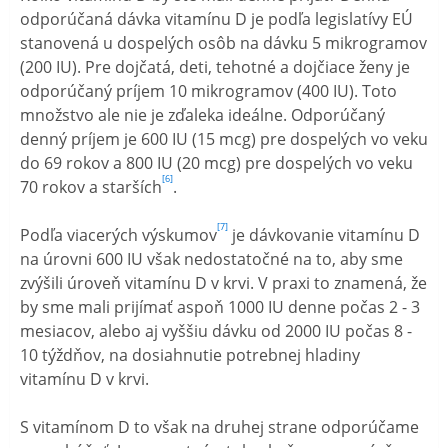
odporúčaná dávka vitamínu D je podľa legislatívy EÚ
stanovená u dospelých osôb na dávku 5 mikrogramov
(200 IU). Pre dojčatá, deti, tehotné a dojčiace ženy je
odporúčaný príjem 10 mikrogramov (400 IU). Toto
množstvo ale nie je zďaleka ideálne. Odporúčaný
denný príjem je 600 IU (15 mcg) pre dospelých vo veku
do 69 rokov a 800 IU (20 mcg) pre dospelých vo veku
[6]
70 rokov a starších
.
[7]
Podľa viacerých výskumov
je dávkovanie vitamínu D
na úrovni 600 IU však nedostatočné na to, aby sme
zvýšili úroveň vitamínu D v krvi. V praxi to znamená, že
by sme mali prijímať aspoň 1000 IU denne počas 2 - 3
mesiacov, alebo aj vyššiu dávku od 2000 IU počas 8 -
10 týždňov, na dosiahnutie potrebnej hladiny
vitamínu D v krvi.
S vitamínom D to však na druhej strane odporúčame