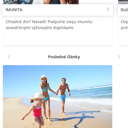
IMUNITA
Duš
Chladné dni? Nevadí! Podporte svoju imunitu
Ovp
osvedčenými výživovými doplnkami.
pre
Posledné články