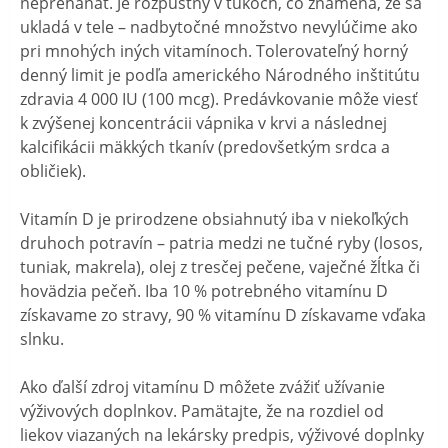
nepreháňať. Je rozpustný v tukoch, čo znamená, že sa
ukladá v tele – nadbytočné množstvo nevylúčime ako
pri mnohých iných vitamínoch. Tolerovateľný horný
denný limit je podľa amerického Národného inštitútu
zdravia 4 000 IU (100 mcg). Predávkovanie môže viesť
k zvýšenej koncentrácii vápnika v krvi a následnej
kalcifikácii mäkkých tkanív (predovšetkým srdca a
obličiek).
Vitamín D je prirodzene obsiahnutý iba v niekoľkých
druhoch potravín – patria medzi ne tučné ryby (losos,
tuniak, makrela), olej z tresčej pečene, vaječné žĺtka či
hovädzia pečeň. Iba 10 % potrebného vitamínu D
získavame zo stravy, 90 % vitamínu D získavame vďaka
slnku.
Ako ďalší zdroj vitamínu D môžete zvážiť užívanie
výživových doplnkov. Pamätajte, že na rozdiel od
liekov viazaných na lekársky predpis, výživové doplnky