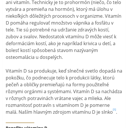
ani vitamín. Technicky je to prohormón (niečo, čo telo
vytvára a premieňa na hormón), ktorý má úlohu v
niekoľkých dôležitých procesoch v organizme. Vitamín
D pomáha regulovať množstvo vápnika a fosfátu v
tele. Tie sú potrebné na udržanie zdravých kostí,
zubov a svalov. Nedostatok vitamínu D môže viesť k
deformáciám kostí, ako je napríklad krivica u detí, a
bolesť kostí spôsobená stavom nazývaným
osteomalácia u dospelých.
Vitamín D sa produkuje, keď slnečné svetlo dopadá na
pokožku, čo podnecuje telo k produkcii látky, ktorú
pečeň a obličky premieňajú na formy použiteľné
rôznymi orgánmi a systémami. Vitamín D sa nachádza
v rôznych potravinách vrátane vajec a mlieka. Ale
rozmanitosť potravín s vitamínom D je pomerne
[1]
malá. Naším hlavným zdrojom vitamínu D je slnko
.
Benefity vitamínu D