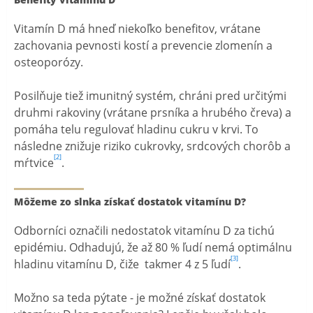
Vitamín D má hneď niekoľko benefitov, vrátane
zachovania pevnosti kostí a prevencie zlomenín a
osteoporózy.
Posilňuje tiež imunitný systém, chráni pred určitými
druhmi rakoviny (vrátane prsníka a hrubého čreva) a
pomáha telu regulovať hladinu cukru v krvi. To
následne znižuje riziko cukrovky, srdcových chorôb a
[2]
mŕtvice
.
Môžeme zo slnka získať dostatok vitamínu D?
Odborníci označili nedostatok vitamínu D za tichú
epidémiu. Odhadujú, že až 80 % ľudí nemá optimálnu
[3]
hladinu vitamínu D, čiže takmer 4 z 5 ľudí
.
Možno sa teda pýtate - je možné získať dostatok