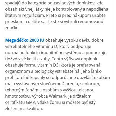
spadajú do kategórie potravinových doplnkov, kde
obsah aktívnej látky nie je kontrolovaný a nepodlieha
štátnym reguláciám. Preto si pred nákupom urobte
prieskum a uistite sa, že ste si vybrali renomovanú
značku.
Megadéčko 2000 IU
obsahuje vysokú dávku dobre
vstrebateľného vitamínu D, ktorý podporuje
normálnu funkciu imunitného systému a podporuje
tiež zdravé kosti a zuby. Tento výživový doplnok
obsahuje formu vitamín D3, ktorá je preferovaná
organizmom a biologicky vstrebateľná. Jeho ľahko
prehĺtateľné kapsuly sú odporúčané obzvlášť osobám
málo vystaveným slnečnému žiareniu, seniorom,
tehotným ženám a osobám s vyššou telesnou
hmotnosťou. Výrobca Walmark, je držiteľom
certifikátu GMP, vďaka čomu si môžete byť istý
zložením a kvalitou.