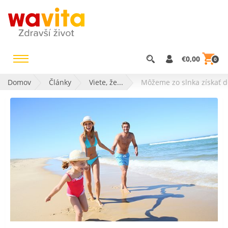
€0,00
0
Domov
Články
Viete, že...
Môžeme zo slnka získať d