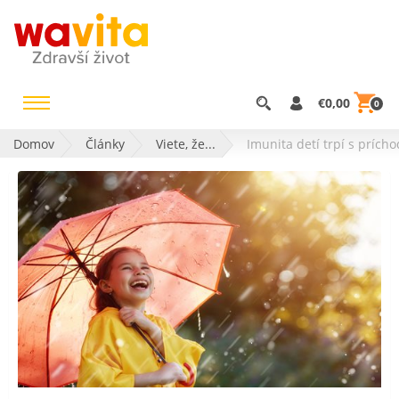
€0,00
0
Domov
Články
Viete, že...
Imunita detí trpí s prích