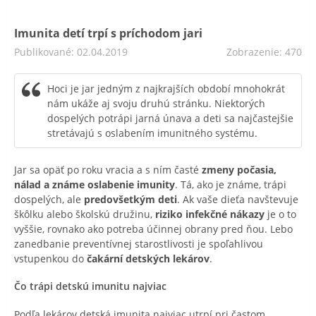
Imunita detí trpí s príchodom jari
Publikované: 02.04.2019
Zobrazenie: 470
Hoci je jar jedným z najkrajších období mnohokrát
nám ukáže aj svoju druhú stránku. Niektorých
dospelých potrápi jarná únava a deti sa najčastejšie
stretávajú s oslabením imunitného systému.
Jar sa opäť po roku vracia a s ním časté
zmeny počasia,
nálad a známe oslabenie imunity
. Tá, ako je známe, trápi
dospelých, ale
predovšetkým deti
. Ak vaše dieťa navštevuje
škôlku alebo školskú družinu,
riziko infekčné nákazy
je o to
vyššie, rovnako ako potreba účinnej obrany pred ňou. Lebo
zanedbanie preventívnej starostlivosti je spoľahlivou
vstupenkou do
čakární detských lekárov
.
Čo trápi detskú imunitu najviac
Podľa lekárov detská imunita najviac utrpí pri častom