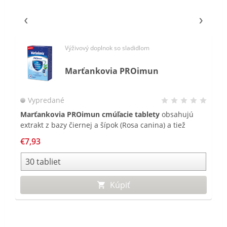
Výživový doplnok so sladidlom
Marťankovia PROimun
Vypredané
Marťankovia
PROimun cmúľacie tablety
obsahujú
extrakt z bazy čiernej a šípok (Rosa canina) a tiež
vitamín C, ktoré prispievajú k obranyschopnosti
€7,93
organizmu. PROimun cmúľacie tablety môžu užívať
deti od 3 rokov.
Kúpiť