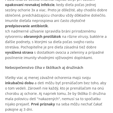
opakovaní rovnakej infekcie
, kedy dieťa počas jednej
sezóny ochorie 3x a viac. Preto je dôležité, aby chodilo dobre
oblečené, predchádzajúcu chorobu vždy dôkladne doliečilo.
Imunite dieťaťa neprospieva ani často zbytočné
predpisovanie antibiotík
.
Ich nadmerné užívanie spravidla bráni prirodzenému
vytvoreniu
obranných protilátok
na rôzne vírusy, baktérie a
ďalšie podnety, s ktorými sa dieťa počas svojho rastu
stretáva. Pochopiteľne je pre dieťa zásadná tiež dobre
vyvážená strava
s dostatkom ovocia a zeleniny a prípadné
posilnenie imunity vhodnými výživovými doplnkami.
Nebezpečenstvo číha v škôlkach aj družinách
Všetky viac aj menej závažné ochorenia majú svoju
inkubačnú dobu
a deti môžu byť prenášačom bez toho, aby
o tom vedeli. Zároveň nie každý, kto je prenášačom na onú
chorobu aj ochorie. Aj napriek tomu, že by škôlka či družina
mala polovicu detí "nakazených", nemusí sa to spočiatku
nijako prejaviť.
Prvé príznaky
na seba môžu nechať čakať
pokojne aj 3 dni.