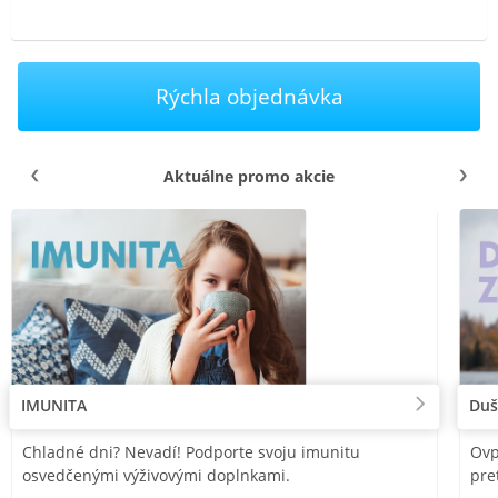
Rýchla objednávka
Aktuálne promo akcie
IMUNITA
Duš
Chladné dni? Nevadí! Podporte svoju imunitu
Ovp
osvedčenými výživovými doplnkami.
pre