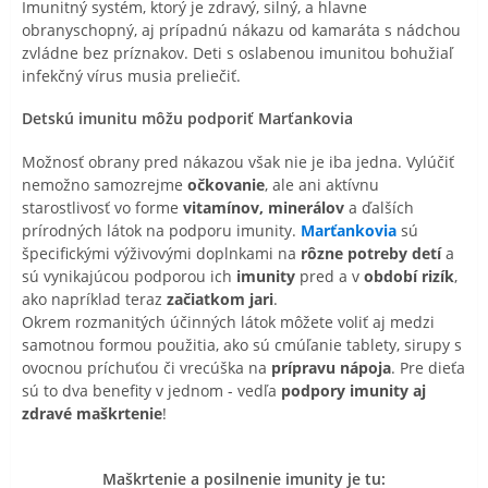
Imunitný systém, ktorý je zdravý, silný, a hlavne
obranyschopný, aj prípadnú nákazu od kamaráta s nádchou
zvládne bez príznakov. Deti s oslabenou imunitou bohužiaľ
infekčný vírus musia preliečiť.
Detskú imunitu môžu podporiť Marťankovia
Možnosť obrany pred nákazou však nie je iba jedna. Vylúčiť
nemožno samozrejme
očkovanie
, ale ani aktívnu
starostlivosť vo forme
vitamínov, minerálov
a ďalších
prírodných látok na podporu imunity.
Marťankovia
sú
špecifickými výživovými doplnkami na
rôzne potreby detí
a
sú vynikajúcou podporou ich
imunity
pred a v
období rizík
,
ako napríklad teraz
začiatkom jari
.
Okrem rozmanitých účinných látok môžete voliť aj medzi
samotnou formou použitia, ako sú cmúľanie tablety, sirupy s
ovocnou príchuťou či vrecúška na
prípravu nápoja
. Pre dieťa
sú to dva benefity v jednom - vedľa
podpory imunity aj
zdravé maškrtenie
!
Maškrtenie a posilnenie imunity je tu: