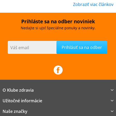
Zobraziť viac článkov
Prihláste sa na odber noviniek
Nedajte si ujsť špeciálne ponuky a novinky.
Váš email
O Klube zdravia
Užitočné informácie
Naše značky