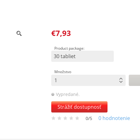
€7,93
Product package:
30 tabliet
Množstvo
Vypredané.
Strážiť dostupnosť
0
hodnotenie
0/5