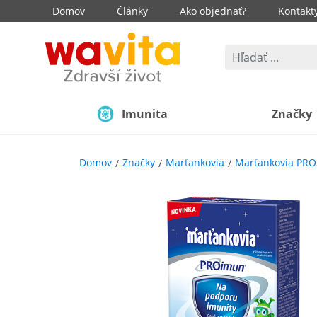
Domov
Články
Ako objednať?
Kontakt
Imunita
Značky
Domov
Značky
Marťankovia
Marťankovia PR