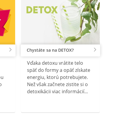
Chystáte sa na DETOX?
Vďaka detoxu vrátite telo
späť do formy a opäť získate
ou
energiu, ktorú potrebujete.
o
Než však začnete zistite si o
detoxikácii viac informácií...