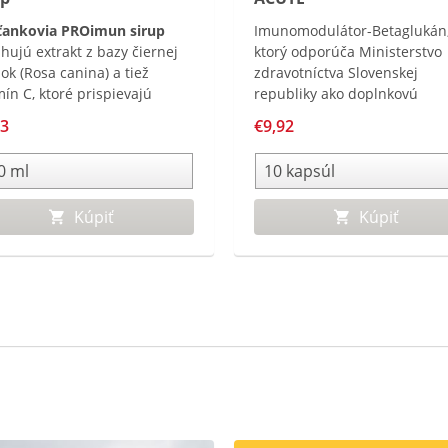
ťankovia PROimun sirup
Imunomodulátor-Betaglukán
hujú extrakt z bazy čiernej
ktorý odporúča Ministerstvo
pok (Rosa canina) a tiež
zdravotníctva Slovenskej
mín C, ktoré prispievajú
republiky ako doplnkovú
ranyschopnosti organizmu.
prevenciu pred ochorením 
93
€9,92
mun Sirup môžu užívať deti
– 19.*
d 1 roka.
Kúpiť
Kúpiť