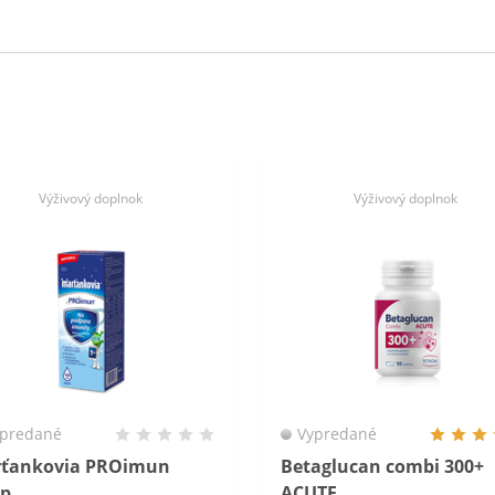
Výživový doplnok
Výživový doplnok
predané
Vypredané
ťankovia PROimun
Betaglucan combi 300+
up
ACUTE