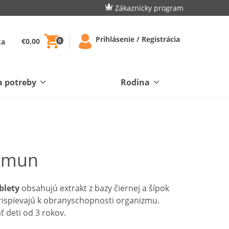
Zákaznícky program
Prihlásenie / Registrácia
€0,00
ka
0
a potreby
Rodina
imun
blety
obsahujú extrakt z bazy čiernej a šípok
 prispievajú k obranyschopnosti organizmu.
 deti od 3 rokov.