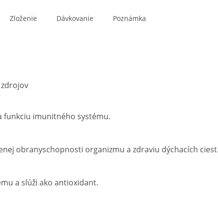
Zloženie
Dávkovanie
Poznámka
 zdrojov
a funkciu imunitného systému.
zenej obranyschopnosti organizmu a zdraviu dýchacích ciest
ému a slúži ako antioxidant.