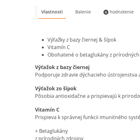
Vlastnosti
Balenie
hodnotenie
0
Výťažky z bazy čiernej & šípok
Vitamín C
Obohatené o betaglukány z prírodných
Výťažok z bazy čiernej
Podporuje zdravie dýchacieho ústrojenstva 
Výťažok zo šípok
Pôsobia antioxidačne a prispievajú k prirod
Vitamín C
Prispieva k správnej funkcii imunitného syst
+ Betaglukány
z prírodných zdrojov