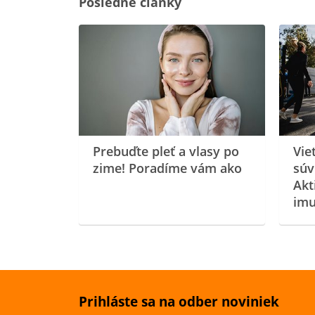
Posledné články
rgiu a
oenzýmu
Prebuďte pleť a vlasy po
Vie
zime! Poradíme vám ako
súv
Akt
imu
Prihláste sa na odber noviniek