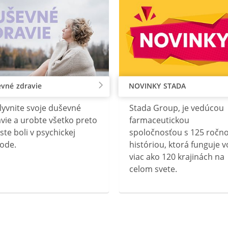
vné zdravie
NOVINKY STADA
lyvnite svoje duševné
Stada Group, je vedúcou
vie a urobte všetko preto
farmaceutickou
ste boli v psychickej
spoločnosťou s 125 ročn
ode.
históriou, ktorá funguje v
viac ako 120 krajinách na
celom svete.