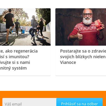
te, ako regenerácia
Postarajte sa o zdravi
isí s imunitou?
svojich blízkych nielen
ivujte si s nami
Vianoce
nitný systém
Váš email