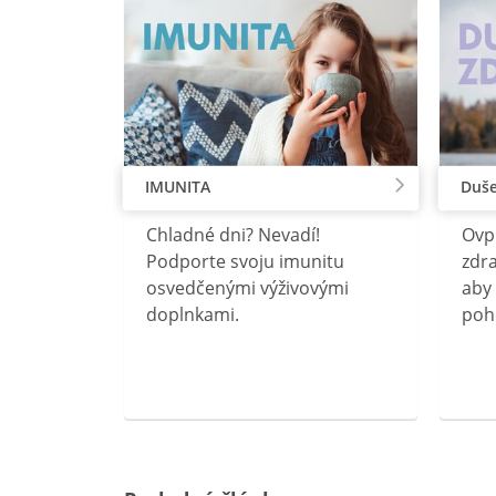
IMUNITA
Duše
lu
Chladné dni? Nevadí!
Ovp
rebný na
Podporte svoju imunitu
zdra
očného
osvedčenými výživovými
aby 
doplnkami.
poh
ravín
ovou