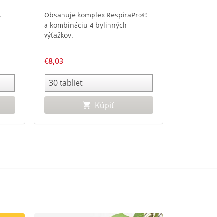
,
Obsahuje komplex RespiraPro©
a kombináciu 4 bylinných
výťažkov.
COVID
€8,03
Kúpiť