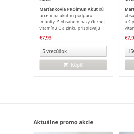
Marťankovia PROimun Akut
sú
Mar
určení na akútnu podporu
obsa
imunity. S obsahom bazy čiernej,
a ší
vitamínu C a zinku prispievajú
vita
k správnej funkcii imunitného
k ob
€7,93
€7,
systému. Navyše obsahujú
PROi
Medovku lekársku, ktorá
už o
upokojuje a podporuje zdravie
dýchacích ciest.
Kúpiť
Aktuálne promo akcie