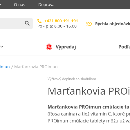
y
O nás
Doprava
+421 800 191 191
Rýchla objednáv
Po - pia: 8.00 - 16.00
Výpredaj
Podľ
Oimun
Marťankovia PROimun
Výživový doplnok so sladidlom
Marťankovia PRO
Marťankovia
PROimun cmúľacie ta
(Rosa canina) a tiež vitamín C, ktoré
PROimun cmúľacie tablety môžu užívať