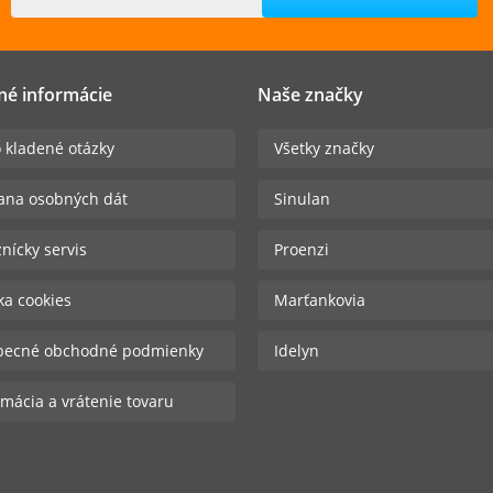
né informácie
Naše značky
 kladené otázky
Všetky značky
ana osobných dát
Sinulan
nícky servis
Proenzi
ika cookies
Marťankovia
becné obchodné podmienky
Idelyn
mácia a vrátenie tovaru