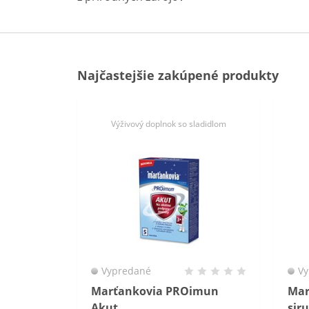
Najčastejšie zakúpené produkty
Výživový doplnok so sladidlom
Vypredané
Vy
Marťankovia PROimun
Mar
Akut
sir