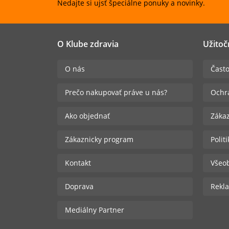
Nedajte si ujsť špeciálne ponuky a novinky.
O Klube zdravia
Užitoč
O nás
Často
Prečo nakupovať práve u nás?
Ochr
Ako objednať
Zákaz
Zákaznicky program
Polit
Kontakt
Všeo
Doprava
Rekla
Mediálny Partner