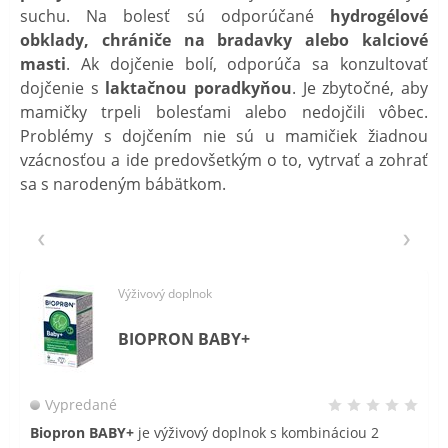
suchu. Na bolesť sú odporúčané
hydrogélové
obklady, chrániče na bradavky alebo kalciové
masti
. Ak dojčenie bolí, odporúča sa konzultovať
dojčenie s
laktačnou poradkyňou
. Je zbytočné, aby
mamičky trpeli bolesťami alebo nedojčili vôbec.
Problémy s dojčením nie sú u mamičiek žiadnou
vzácnosťou a ide predovšetkým o to, vytrvať a zohrať
sa s narodeným bábätkom.
Výživový doplnok
BIOPRON BABY+
Vypredané
Biopron BABY+
je výživový doplnok s kombináciou 2