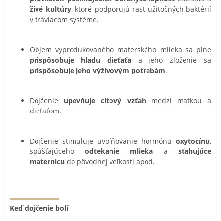
živé kultúry
, ktoré podporujú rast užitočných baktérií
v tráviacom systéme.
Objem vyprodukovaného materského mlieka sa plne
prispôsobuje hladu dieťaťa
a jeho zloženie sa
prispôsobuje jeho výživovým potrebám
.
Dojčenie
upevňuje citový vzťah
medzi matkou a
dieťaťom.
Dojčenie stimuluje uvoľňovanie hormónu
oxytocínu
,
spúšťajúceho
odtekanie mlieka
a
sťahujúce
maternicu
do pôvodnej veľkosti apod.
Keď dojčenie bolí