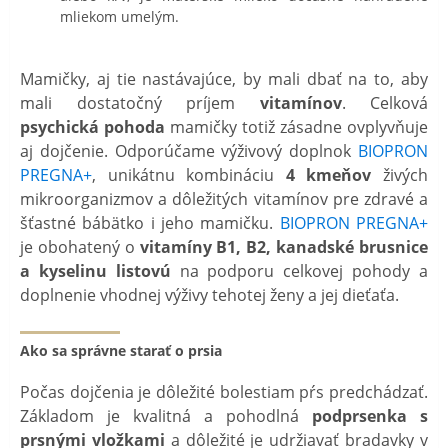
mliekom umelým.
Mamičky, aj tie nastávajúce, by mali dbať na to, aby
mali dostatočný príjem
vitamínov
. Celková
psychická pohoda
mamičky totiž zásadne ovplyvňuje
aj dojčenie. Odporúčame výživový doplnok
BIOPRON
PREGNA+
, unikátnu kombináciu
4 kmeňov
živých
mikroorganizmov a dôležitých vitamínov pre zdravé a
šťastné bábätko i jeho mamičku.
BIOPRON PREGNA+
je obohatený o
vitamíny B1, B2, kanadské brusnice
a kyselinu listovú
na podporu celkovej pohody a
doplnenie vhodnej výživy tehotej ženy a jej dieťaťa.
Ako sa správne starať o prsia
Počas dojčenia je dôležité bolestiam pŕs predchádzať.
Základom je kvalitná a pohodlná
podprsenka s
prsnými vložkami
a dôležité je udržiavať bradavky v