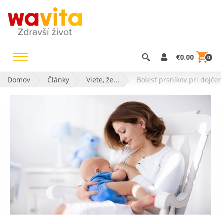
€0,00
0
Domov
Články
Viete, že...
Bolesť prsníkov pri dojče