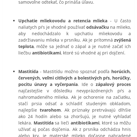
samovoľne odtekať, čo prináša úľavu.
Upchatie mliekovodu a retencia mlieka
- U často
naliatych pŕs je vhodné používať
odsávačku
na mlieko,
aby nedochádzalo k upchatiu mliekovodu a
zadržiavaniu mlieka v prsníku. Ak je prítomná
zvýšená
teplota
, môže sa jednať o zápal a je nutné začať ich
liečbu
antibiotikami
, ktoré sú vhodné aj pri dojčení.
Mastitída
- Mastitídu možno spoznať podľa
horúcich,
červených, veľmi citlivých a bolestivých pŕs, horúčky,
pocitu únavy a vyčerpania
. Ide o
zápalový proces
najčastejšie v dôsledku nevyprázdnených pŕs a
nahromadeného mlieka. Ak je ochorenie na začiatku,
stačí prsia odsať a schladiť studeným obkladom,
najlepšie
tvarohom
. Ak príznaky pretrvávajú dlhšie
ako 24 hodín alebo sa zhoršujú, je nutné vyhľadať
lekára.
Mastitída
sa lieči
antibiotikami
, ktoré sa môžu
užívať aj počas dojčenia. Ak z prsníka odchádza hnis
alebo krv, je materské mlieko dočasne nahradené