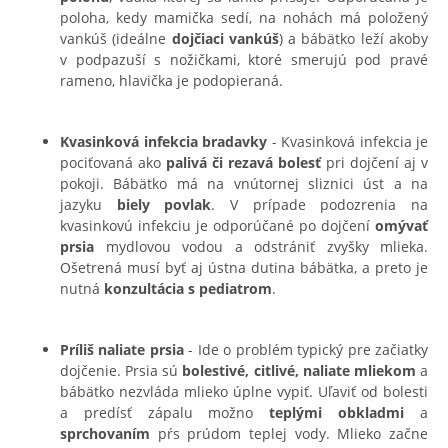
poloha, kedy mamička sedí, na nohách má položený
vankúš (ideálne
dojčiaci vankúš
) a bábätko leží akoby
v podpazuší s nožičkami, ktoré smerujú pod pravé
rameno, hlavička je podopieraná.
Kvasinková infekcia bradavky
- Kvasinková infekcia je
pociťovaná ako
palivá či rezavá bolesť
pri dojčení aj v
pokoji. Bábätko má na vnútornej sliznici úst a na
jazyku
biely povlak
. V prípade podozrenia na
kvasinkovú infekciu je odporúčané po dojčení
omývať
prsia
mydlovou vodou a odstrániť zvyšky mlieka.
Ošetrená musí byť aj ústna dutina bábätka, a preto je
nutná
konzultácia s pediatrom
.
Príliš naliate prsia
- Ide o problém typický pre začiatky
dojčenie. Prsia sú
bolestivé, citlivé, naliate mliekom
a
bábätko nezvláda mlieko úplne vypiť. Uľaviť od bolesti
a predísť zápalu možno
teplými obkladmi
a
sprchovaním
pŕs prúdom teplej vody. Mlieko začne