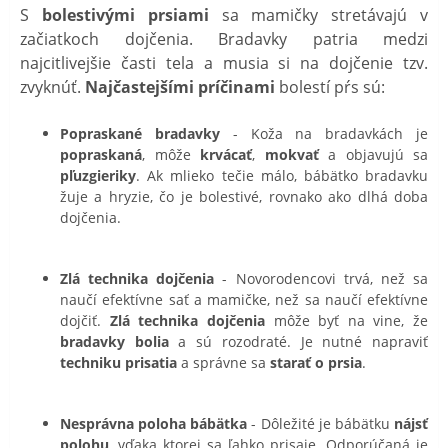
S
bolestivými prsiami
sa mamičky stretávajú v
začiatkoch dojčenia. Bradavky patria medzi
najcitlivejšie časti tela a musia si na dojčenie tzv.
zvyknúť.
Najčastejšími príčinami
bolestí pŕs sú:
Popraskané bradavky
- Koža na bradavkách je
popraskaná
, môže
krvácať
,
mokvať
a objavujú sa
pľuzgieriky
. Ak mlieko tečie málo, bábätko bradavku
žuje a hryzie, čo je bolestivé, rovnako ako dlhá doba
dojčenia.
Zlá technika dojčenia
- Novorodencovi trvá, než sa
naučí efektívne sať a mamičke, než sa naučí efektívne
dojčiť.
Zlá technika dojčenia
môže byť na vine, že
bradavky bolia
a sú rozodraté. Je nutné napraviť
techniku prisatia
a správne sa
starať o prsia
.
Nesprávna poloha bábätka
- Dôležité je bábätku
nájsť
polohu
, vďaka ktorej sa ľahko prisaje. Odporúčaná je