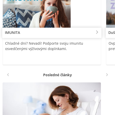
IMUNITA
Duš
Chladné dni? Nevadí! Podporte svoju imunitu
Ovp
osvedčenými výživovými doplnkami.
pre
Posledné články