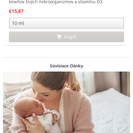
kmeňov živých mikroorganizmov a vitamínu D3.
Suplementácia živými mikroorganizmami je odporúčaná
€15,87
na podporu obnovy rovnováhy črevného mikrobiomu.
Narušená rovnováha prirodzeného mikrobiomu môže byť
príčinou hnačky, kŕčov či nadúvania. Navyše je obohatený
o vitamín D3, ktorý prispieva k správnej funkcii
Kúpiť
imunitného systému u detí a podporuje normálny rast a
vývoj kostí. Už od narodenia.
Súvisiace články