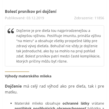
Bolesť prsníkov pri dojčení
Publikované: 03.12.2019
Zobrazenie: 11856
Dojčenie je pre dieťa tou najprirodzenejšou a
najlepšou výživou. Posilňuje imunitu, prináša výživu
"na mieru" a obsahuje všetky prospešné látky pre
zdravý vývoj dieťaťa. Bohužiaľ nie vždy je dojčenie
tak jednoduché, ako by sa mohlo na prvý pohľad
zdať. Bolesť prsníkov patrí medzi časté komplikácie,
ktorých príčiny môžu byť rôzne.
Výhody materského mlieka
Dojčenie
má celý rad výhod ako pre dieťa, tak i pre
matku.
Materské mlieko obsahuje
ochranné látky
vrátane
protilátok posilňujúcich obranyschopnosť
bábätka a