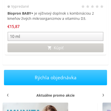
Vypredané
Biopron BABY+
je výživový doplnok s kombináciou 2
kmeňov živých mikroorganizmov a vitamínu D3.
Suplementácia živými mikroorganizmami je odporúčaná
€15,87
na podporu obnovy rovnováhy črevného mikrobiomu.
Narušená rovnováha prirodzeného mikrobiomu môže byť
príčinou hnačky, kŕčov či nadúvania. Navyše je obohatený
o vitamín D3, ktorý prispieva k správnej funkcii
Kúpiť
imunitného systému u detí a podporuje normálny rast a
vývoj kostí. Už od narodenia.
Rýchla objednávka
Aktuálne promo akcie