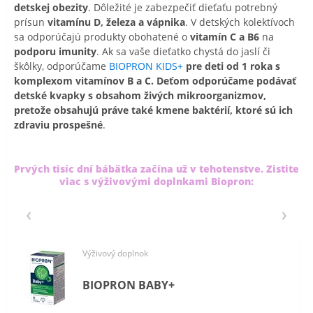
detskej obezity
. Dôležité je zabezpečiť dieťaťu potrebný
prísun
vitamínu D, železa a vápnika
. V detských kolektívoch
sa odporúčajú produkty obohatené o
vitamín C a B6
na
podporu imunity
. Ak sa vaše dieťatko chystá do jaslí či
škôlky, odporúčame
BIOPRON KIDS+
pre deti od 1 roka s
komplexom vitamínov B a C. Deťom odporúčame podávať
detské kvapky s obsahom živých mikroorganizmov,
pretože obsahujú práve také kmene baktérií, ktoré sú ich
zdraviu prospešné
.
Prvých tisíc dní bábätka začína už v tehotenstve. Zistite
viac s výživovými doplnkami Biopron:
Výživový doplnok
BIOPRON BABY+