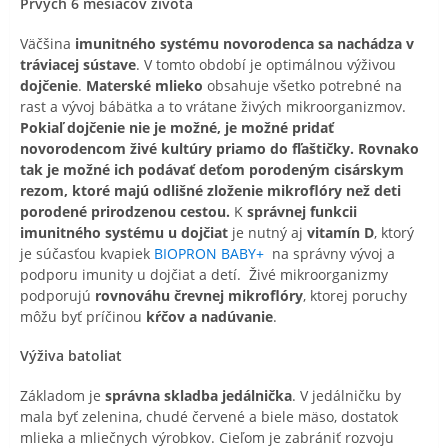
Prvých 6 mesiacov života
Väčšina
imunitného systému novorodenca sa nachádza v
tráviacej sústave
. V tomto období je optimálnou výživou
dojčenie
.
Materské mlieko
obsahuje všetko potrebné na
rast a vývoj bábätka a to vrátane živých mikroorganizmov.
Pokiaľ dojčenie nie je možné, je možné pridať
novorodencom živé kultúry priamo do fľaštičky. Rovnako
tak je možné ich podávať deťom porodeným cisárskym
rezom, ktoré majú odlišné zloženie mikroflóry než deti
porodené prirodzenou cestou.
K
správnej funkcii
imunitného systému u dojčiat
je nutný aj
vitamín D
, ktorý
je súčasťou kvapiek
BIOPRON BABY+
na správny vývoj a
podporu imunity u dojčiat a detí. Živé mikroorganizmy
podporujú
rovnováhu črevnej mikroflóry
, ktorej poruchy
môžu byť príčinou
kŕčov a nadúvanie
.
Výživa batoliat
Základom je
správna skladba jedálnička
. V jedálničku by
mala byť zelenina, chudé červené a biele mäso, dostatok
mlieka a mliečnych výrobkov. Cieľom je zabrániť rozvoju