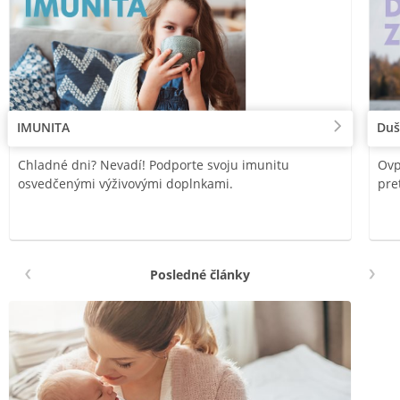
IMUNITA
Duš
Chladné dni? Nevadí! Podporte svoju imunitu
Ovp
osvedčenými výživovými doplnkami.
pre
Posledné články