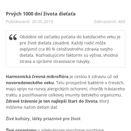
Prvých 1000 dní života dieťaťa
Publikované: 20.05.2019
Zobrazenie: 460
Obdobie od začiatku počatia do batoľacieho veku je
pre život dieťaťa zásadné. Každý rodič môže
ovplyvniť cca 80 % celoživotného zdravia svojho
dieťaťa. Rozhodujúcimi faktormi sú výživa, vhodná
strava a správne stravovacie návyky.
Harmonická črevná mikroflóra
je cestou k zdraviu už od
novorodeneckého veku
. Telu prospešné baktérie v črevách,
majú vplyv na rozvoj alergických ochorení, chorôb tráviaceho
traktu a posilňovanie celkovej imunity detského organizmu.
Zdravé trávenie je ten najlepší štart do života
, ktorý
môžeme našim deťom dať.
Živé kultúry, látky priaznivé pre život
Živé organizmy
v adekvátnom množstve pozitívne