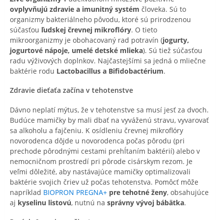
ovplyvňujú zdravie a imunitný systém
človeka. Sú to
organizmy bakteriálneho pôvodu, ktoré sú prirodzenou
súčasťou
ľudskej črevnej mikroflóry
. O tieto
mikroorganizmy je obohacovaný rad potravín (
jogurty,
jogurtové nápoje, umelé detské mlieka
). Sú tiež súčasťou
radu výživových doplnkov. Najčastejšími sa jedná o mliečne
baktérie rodu
Lactobacillus a Bifidobactérium
.
Zdravie dieťaťa začína v tehotenstve
Dávno neplatí mýtus, že v tehotenstve sa musí jesť za dvoch.
Budúce mamičky by mali dbať na vyváženú stravu, vyvarovať
sa alkoholu a fajčeniu. K osídleniu črevnej mikroflóry
novorodenca dôjde u novorodenca počas pôrodu (pri
prechode pôrodnými cestami prehĺtaním baktérií) alebo v
nemocničnom prostredí pri pôrode cisárskym rezom. Je
veľmi dôležité, aby nastávajúce mamičky optimalizovali
baktérie svojich čriev už počas tehotenstva. Pomôcť môže
napríklad
BIOPRON PREGNA+
pre tehotné ženy
, obsahujúce
aj
kyselinu listovú
, nutnú na
správny vývoj bábätka
.