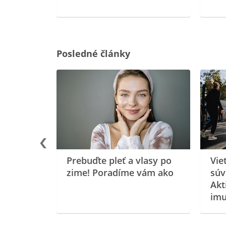
Posledné články
rgiu a
oenzýmu
Prebuďte pleť a vlasy po
Vie
zime! Poradíme vám ako
súv
Akt
imu