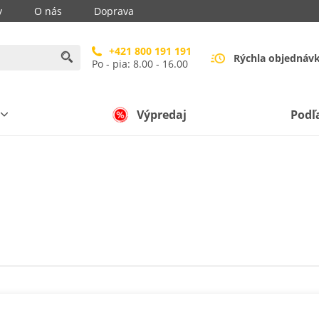
y
O nás
Doprava
+421 800 191 191
Rýchla objednáv
Po - pia: 8.00 - 16.00
Výpredaj
Podľ