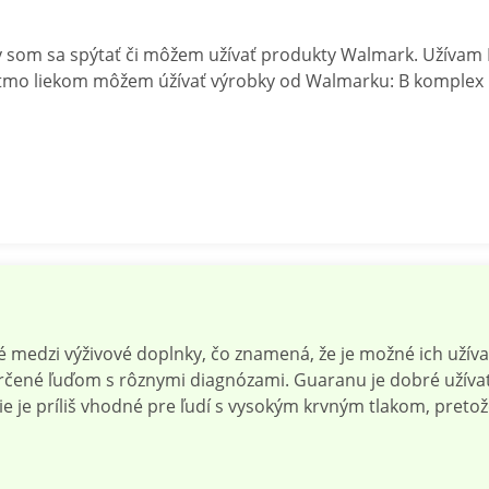
y som sa spýtať či môžem užívať produkty Walmark. Užívam 
 týtmo liekom môžem úžívať výrobky od Walmarku: B komplex 
 medzi výživové doplnky, čo znamená, že je možné ich užívať
čené ľuďom s rôznymi diagnózami. Guaranu je dobré užívať 
e je príliš vhodné pre ľudí s vysokým krvným tlakom, pretož