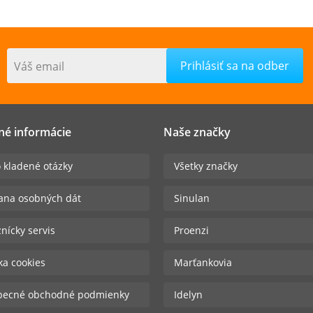
Váš email
né informácie
Naše značky
 kladené otázky
Všetky značky
ana osobných dát
Sinulan
nícky servis
Proenzi
ika cookies
Marťankovia
becné obchodné podmienky
Idelyn