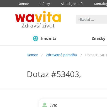
Domov
Články
Ako objednať?
Kontakt
Imunita
Značky
Domov
Zdravotná poradňa
Dotaz #53403
Dotaz #53403,
Eva: