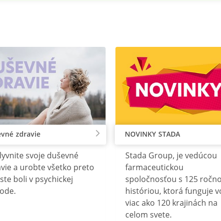
vné zdravie
NOVINKY STADA
lyvnite svoje duševné
Stada Group, je vedúcou
vie a urobte všetko preto
farmaceutickou
ste boli v psychickej
spoločnosťou s 125 ročn
ode.
históriou, ktorá funguje v
viac ako 120 krajinách na
celom svete.