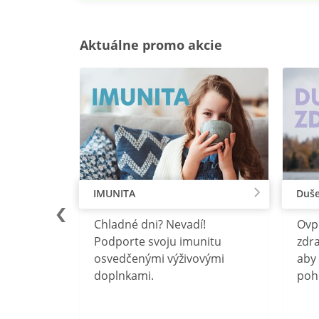
Aktuálne promo akcie
IMUNITA
Duše
lu
Chladné dni? Nevadí!
Ovp
rebný na
Podporte svoju imunitu
zdra
očného
osvedčenými výživovými
aby 
doplnkami.
poh
ravín
ovou