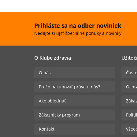
Prihláste sa na odber noviniek
Nedajte si ujsť špeciálne ponuky a novinky.
O Klube zdravia
Užitoč
O nás
Často
Prečo nakupovať práve u nás?
Ochr
Ako objednať
Zákaz
Zákaznicky program
Polit
Kontakt
Všeo