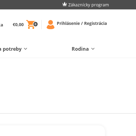
Zákaznícky program
Prihlásenie / Registrácia
€0,00
ka
0
a potreby
Rodina