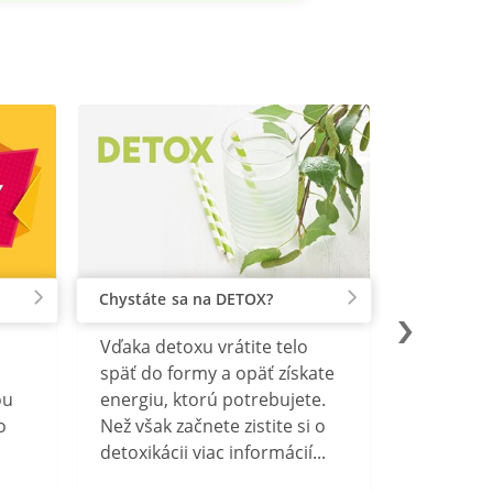
Chystáte sa na DETOX?
Vďaka detoxu vrátite telo
späť do formy a opäť získate
ou
energiu, ktorú potrebujete.
o
Než však začnete zistite si o
detoxikácii viac informácií...