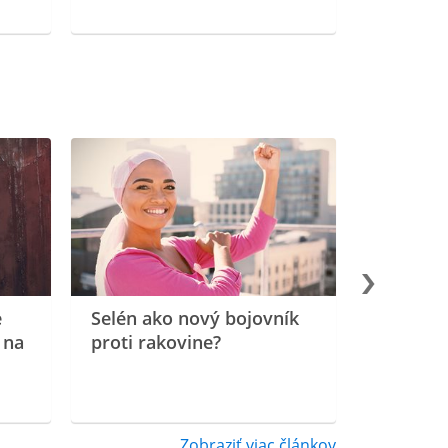
e
Selén ako nový bojovník
 na
proti rakovine?
Zobraziť viac článkov