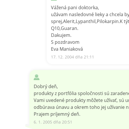
Vážená pani doktorka,
užávam nasledovné lieky a chcela b
sprej,Alerit,Lypanthil,Pilokarpin.K
Q10,Guaran.
Dakujem.
S pozdravom
Eva Maniaková
17. 12. 2004 dňa 21:11
Dobrý deň,
produkty z portfólia spoločnosti sú zaradené
Vami uvedené produkty môžete užívať, sú ur
odbúrava únavu a okrem toho jej užívanie ni
Prajem príjemný deň.
6. 1. 2005 dňa 20:51