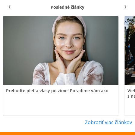
Posledné články
Prebuďte pleť a vlasy po zime! Poradíme vám ako
Vie
s n
Zobraziť viac článkov