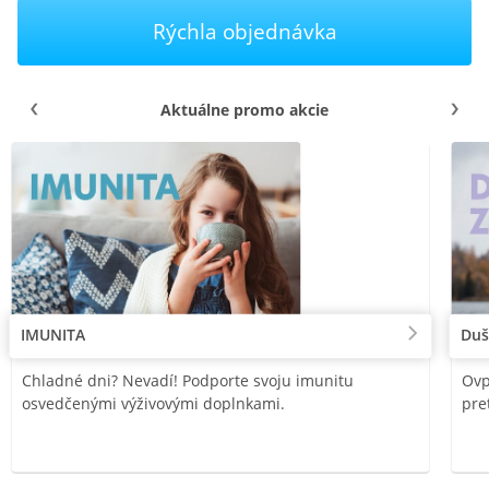
Rýchla objednávka
Aktuálne promo akcie
IMUNITA
Duš
Chladné dni? Nevadí! Podporte svoju imunitu
Ovp
osvedčenými výživovými doplnkami.
pre