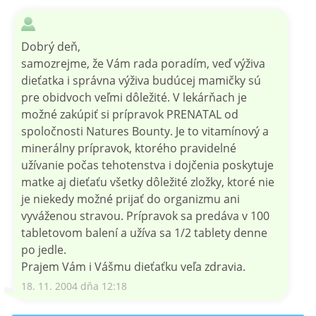
Dobrý deň,
samozrejme, že Vám rada poradím, veď výživa
dieťatka i správna výživa budúcej mamičky sú
pre obidvoch veľmi dôležité. V lekárňach je
možné zakúpiť si prípravok PRENATAL od
spoločnosti Natures Bounty. Je to vitamínový a
minerálny prípravok, ktorého pravidelné
užívanie počas tehotenstva i dojčenia poskytuje
matke aj dieťaťu všetky dôležité zložky, ktoré nie
je niekedy možné prijať do organizmu ani
vyváženou stravou. Prípravok sa predáva v 100
tabletovom balení a užíva sa 1/2 tablety denne
po jedle.
Prajem Vám i Vášmu dieťaťku veľa zdravia.
18. 11. 2004 dňa 12:18