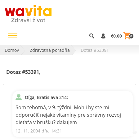
€0,00
0
Domov
Zdravotná poradňa
Dotaz #53391
Dotaz #53391,
Oľga, Bratislava 214:
Som tehotná, v 9. týždni. Mohli by ste mi
odporučiť nejaké vitamíny pre správny rozvoj
dieťaťa v brušku? ďakujem
12. 11. 2004 dňa 14:31