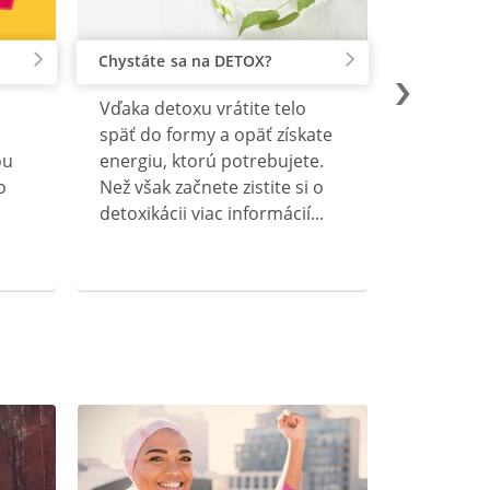
Chystáte sa na DETOX?
Vďaka detoxu vrátite telo
späť do formy a opäť získate
ou
energiu, ktorú potrebujete.
o
Než však začnete zistite si o
detoxikácii viac informácií...