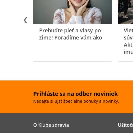
Prebuďte pleť a vlasy po
Vie
zime! Poradíme vám ako
súv
Akt
imu
Prihláste sa na odber noviniek
Nedajte si ujsť špeciálne ponuky a novinky.
O Klube zdravia
Užitoč