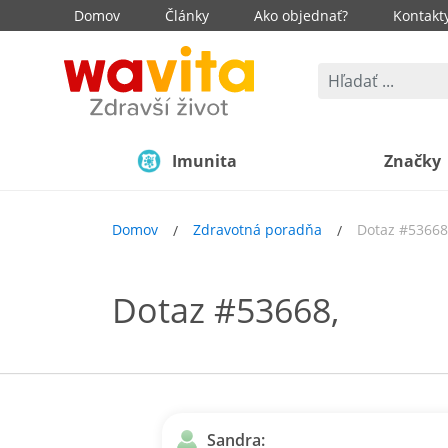
Domov
Články
Ako objednať?
Kontakt
Imunita
Značky
Domov
Zdravotná poradňa
Dotaz #53668
Dotaz #53668,
Sandra: