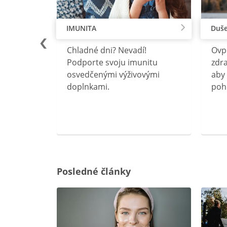
IMUNITA
Duše
lu
Chladné dni? Nevadí!
Ovp
rebný na
Podporte svoju imunitu
zdra
očného
osvedčenými výživovými
aby 
doplnkami.
poh
ravín
ovou
Posledné články
rgiu a
oenzýmu