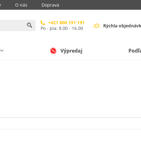
y
O nás
Doprava
+421 800 191 191
Rýchla objednáv
Po - pia: 8.00 - 16.00
Výpredaj
Podľ