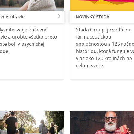
vné zdravie
NOVINKY STADA
lyvnite svoje duševné
Stada Group, je vedúcou
vie a urobte všetko preto
farmaceutickou
ste boli v psychickej
spoločnosťou s 125 ročn
ode.
históriou, ktorá funguje v
viac ako 120 krajinách na
celom svete.