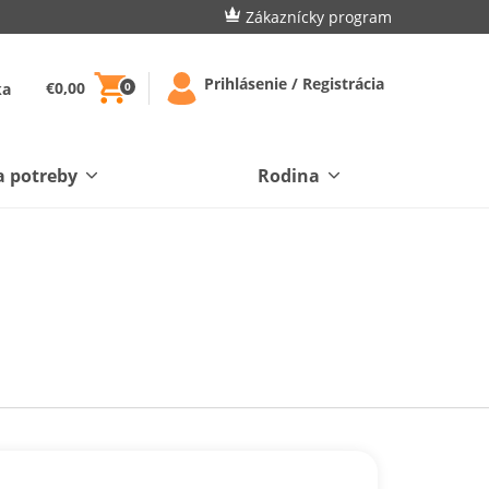
Zákaznícky program
Prihlásenie / Registrácia
€0,00
ka
0
a potreby
Rodina