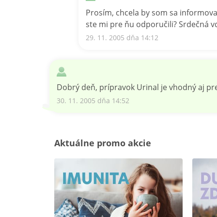
Prosím, chcela by som sa informovať
ste mi pre ňu odporučili? Srdečná 
29. 11. 2005 dňa 14:12
Dobrý deň, prípravok Urinal je vhodný aj pr
30. 11. 2005 dňa 14:52
Aktuálne promo akcie