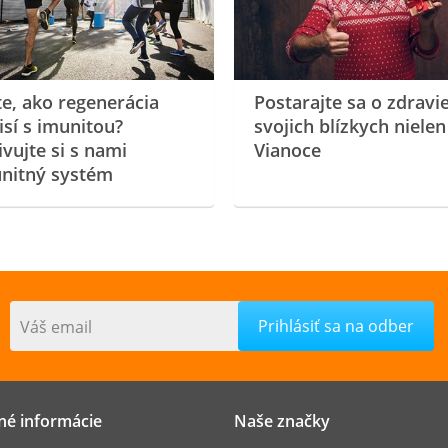
te, ako regenerácia
Postarajte sa o zdravi
isí s imunitou?
svojich blízkych nielen
ivujte si s nami
Vianoce
nitný systém
Váš email
né informácie
Naše značky