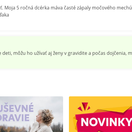
. Moja 5 ročná dcérka máva časté zápaly močového mechúra. 
vďaka
e deti, môžu ho užívať aj ženy v gravidite a počas dojčenia,