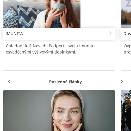
IMUNITA
Duš
Chladné dni? Nevadí! Podporte svoju imunitu
Ovp
osvedčenými výživovými doplnkami.
pre
Posledné články