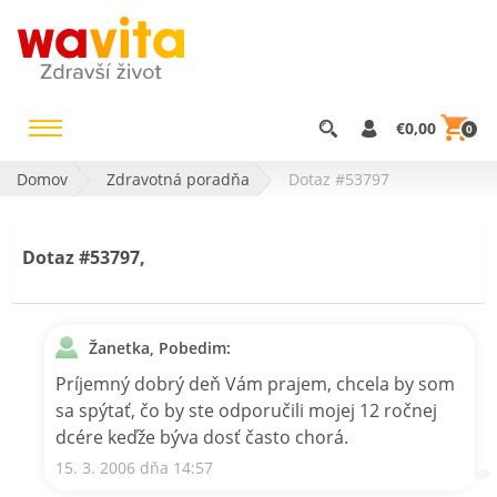
€0,00
0
Domov
Zdravotná poradňa
Dotaz #53797
Dotaz #53797,
Žanetka, Pobedim:
Príjemný dobrý deň Vám prajem, chcela by som
sa spýtať, čo by ste odporučili mojej 12 ročnej
dcére keďže býva dosť často chorá.
15. 3. 2006 dňa 14:57