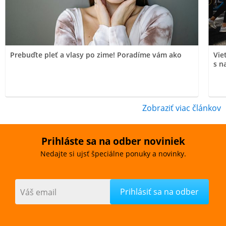
Prebuďte pleť a vlasy po zime! Poradíme vám ako
Vie
s n
Zobraziť viac článkov
Prihláste sa na odber noviniek
Nedajte si ujsť špeciálne ponuky a novinky.
Váš email