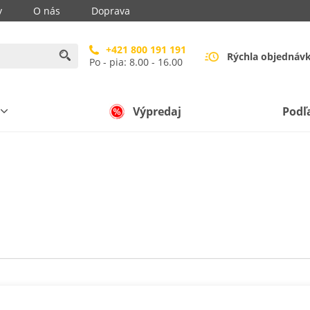
y
O nás
Doprava
+421 800 191 191
Rýchla objednáv
Po - pia: 8.00 - 16.00
Výpredaj
Podľ