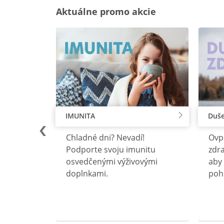
Aktuálne promo akcie
IMUNITA
Duše
lu
Chladné dni? Nevadí!
Ovp
rebný na
Podporte svoju imunitu
zdra
očného
osvedčenými výživovými
aby 
doplnkami.
poh
ravín
ovou