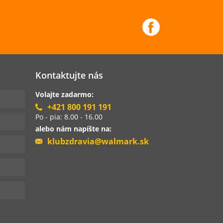
Kontaktujte nás
Volajte zadarmo:
+421 800 191 191
Po - pia: 8.00 - 16.00
alebo nám napíšte na:
klubzdravia@walmark.sk