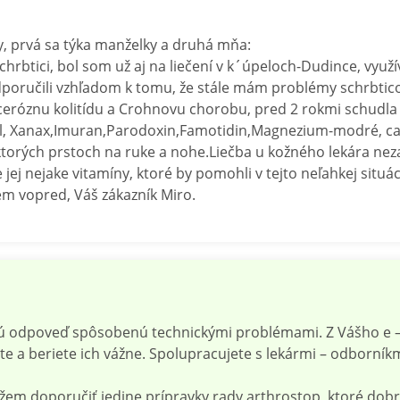
, prvá sa týka manželky a druhá mňa:
chrbtici, bol som už aj na liečení v k´úpeloch-Dudince, vyu
odporučili vzhľadom k tomu, že stále mám problémy schrbticou
eróznu kolitídu a Crohnovu chorobu, pred 2 rokmi schudla 
l, Xanax,Imuran,Parodoxin,Famotidin,Magnezium-modré, calci
orých prstoch na ruke a nohe.Liečba u kožného lekára nezab
jej nejake vitamíny, ktoré by pomohli v tejto neľahkej situá
m vopred, Váš zákazník Miro.
 odpoveď spôsobenú technickými problémami. Z Vášho e – m
 a beriete ich vážne. Spolupracujete s lekármi – odborník
 doporučiť jedine prípravky rady arthrostop, ktoré dobre po