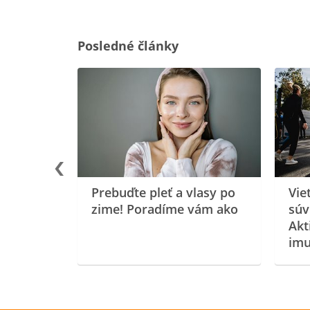
Posledné články
rgiu a
oenzýmu
Prebuďte pleť a vlasy po
Vie
zime! Poradíme vám ako
súv
Akt
imu