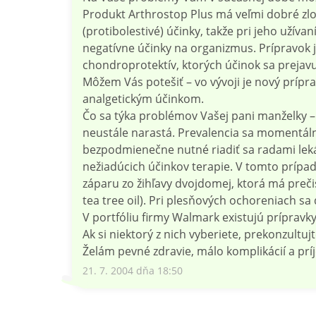
Produkt Arthrostop Plus má veľmi dobré zlož
(protibolestivé) účinky, takže pri jeho užíva
negatívne účinky na organizmus. Prípravok 
chondroprotektív, ktorých účinok sa prejavu
Môžem Vás potešiť – vo vývoji je nový prípr
analgetickým účinkom.
Čo sa týka problémov Vašej pani manželky –
neustále narastá. Prevalencia sa momentáln
bezpodmienečne nutné riadiť sa radami leká
nežiadúcich účinkov terapie. V tomto prípad
záparu zo žihľavy dvojdomej, ktorá má prečis
tea tree oil). Pri plesňových ochoreniach s
V portfóliu firmy Walmark existujú prípravk
Ak si niektorý z nich vyberiete, prekonzultu
Želám pevné zdravie, málo komplikácií a prí
21. 7. 2004 dňa 18:50