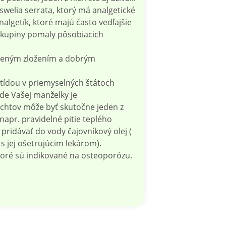
swelia serrata, ktorý má analgetické
nalgetík, ktoré majú často vedľajšie
 skupiny pomaly pôsobiacich
epšeným zložením a dobrým
itídou v priemyselných štátoch
de Vašej manželky je
echtov môže byť skutočne jeden z
napr. pravidelné pitie teplého
 pridávať do vody čajovníkový olej (
s jej ošetrujúcim lekárom).
ktoré sú indikované na osteoporózu.