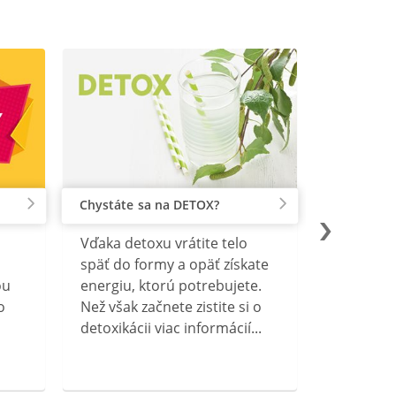
Chystáte sa na DETOX?
Vďaka detoxu vrátite telo
späť do formy a opäť získate
ou
energiu, ktorú potrebujete.
o
Než však začnete zistite si o
detoxikácii viac informácií...