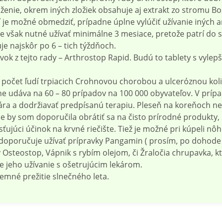
enie, okrem iných zložiek obsahuje aj extrakt zo stromu Bo
ní je možné obmedziť, prípadne úplne vylúčiť užívanie iných a
je však nutné užívať minimálne 3 mesiace, pretože patrí do
je najskôr po 6 – tich týždňoch.
avok z tejto rady – Arthrostop Rapid. Budú to tablety s vyl
 počet ľudí trpiacich Crohnovou chorobou a ulceróznou kol
e udáva na 60 – 80 prípadov na 100 000 obyvateľov. V prípa
ra a dodržiavať predpísanú terapiu. Pleseň na koreňoch n
e by som doporučila obrátiť sa na čisto prírodné produkty, 
ťujúci účinok na krvné riečište. Tiež je možné pri kúpeli nôh
a doporučuje užívať prípravky Pangamin ( prosím, po dohode 
y Osteostop, Vápnik s rybím olejom, či Žraločia chrupavka, 
jte jeho užívanie s ošetrujúcim lekárom.
jemné prežitie slnečného leta.