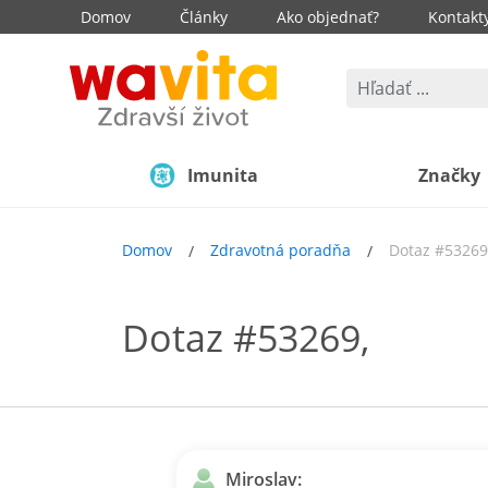
Domov
Články
Ako objednať?
Kontakt
Imunita
Značky
Domov
Zdravotná poradňa
Dotaz #53269
Dotaz #53269,
Miroslav: