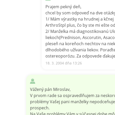
Prajem pekný deň,
chcel by som odpoveď na dve otázky
1/ Mám výrastky na hrudnej a kčnej 
ArthroStpl plus, čo by ste mi ešte 
2/ Manželka má diagnostikovanú Ulc
liekoch(Prednison, Ascorutin, Asaco
pleseň na koreňoch nechtov na niekt
dlhodobého užívania liekov. Poraďte 
ostereoporózu. Za odpovede ďakuje
18. 3. 2004 dňa 13:26
Vážený pán Miroslav,
V prvom rade sa ospravedlňujem za neskorú
problémy Vašej pani manželky nepodceňujete
prospech.
Na Vaše problémy Vám v súčasnej dobe môžem