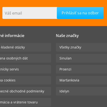
Váš email
né informácie
Naše značky
 kladené otázky
Všetky značky
ana osobných dát
Sinulan
nícky servis
Proenzi
ika cookies
Marťankovia
becné obchodné podmienky
Idelyn
mácia a vrátenie tovaru