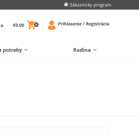
Zákaznícky program
Prihlásenie / Registrácia
€0,00
ka
0
a potreby
Rodina