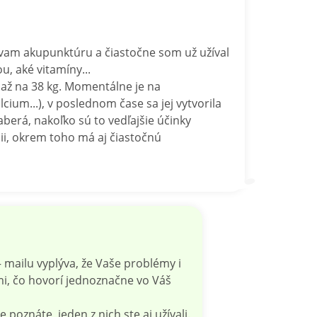
žívam akupunktúru a čiastočne som už užíval
, aké vitamíny...
až na 38 kg. Momentálne je na
um...), v poslednom čase sa jej vytvorila
erá, nakoľko sú to vedľajšie účinky
cii, okrem toho má aj čiastočnú
ailu vyplýva, že Vaše problémy i
mi, čo hovorí jednoznačne vo Váš
znáte, jeden z nich ste aj užívali.