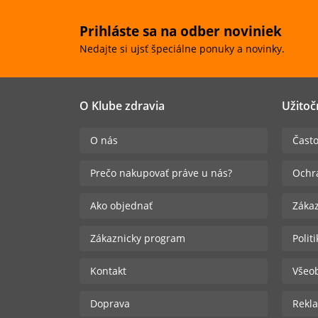
Prihláste sa na odber noviniek
Nedajte si ujsť špeciálne ponuky a novinky.
O Klube zdravia
Užitoč
O nás
Často
Prečo nakupovať práve u nás?
Ochr
Ako objednať
Zákaz
Zákaznicky program
Polit
Kontakt
Všeo
Doprava
Rekla