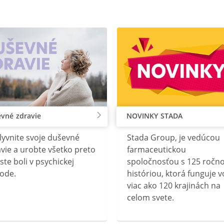
vné zdravie
NOVINKY STADA
lyvnite svoje duševné
Stada Group, je vedúcou
vie a urobte všetko preto
farmaceutickou
ste boli v psychickej
spoločnosťou s 125 ročn
ode.
históriou, ktorá funguje v
viac ako 120 krajinách na
celom svete.