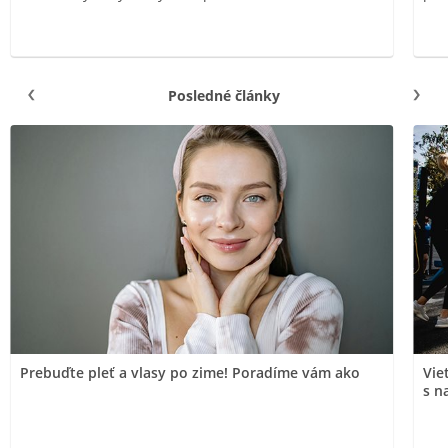
Posledné články
Prebuďte pleť a vlasy po zime! Poradíme vám ako
Vie
s n