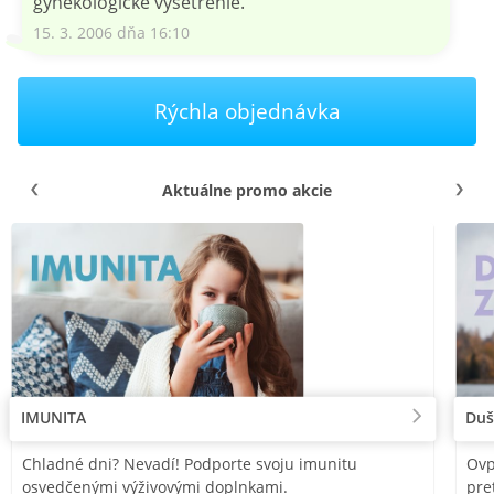
gynekologické vyšetrenie.
15. 3. 2006 dňa 16:10
Rýchla objednávka
Aktuálne promo akcie
IMUNITA
Duš
Chladné dni? Nevadí! Podporte svoju imunitu
Ovp
osvedčenými výživovými doplnkami.
pre