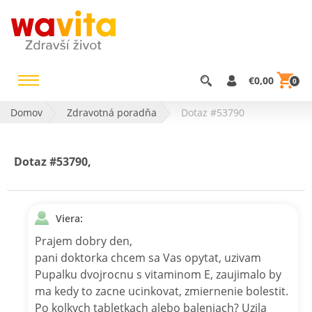
€0,00
0
Domov
Zdravotná poradňa
Dotaz #53790
Dotaz #53790,
Viera:
Prajem dobry den,
pani doktorka chcem sa Vas opytat, uzivam
Pupalku dvojrocnu s vitaminom E, zaujimalo by
ma kedy to zacne ucinkovat, zmiernenie bolestit.
Po kolkych tabletkach alebo baleniach? Uzila