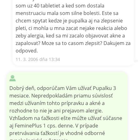
som uz 40 tabletiet a ked som dostala
menstruaciu mala som silne bolesti. Este sa
chcem spytat kedze je pupalka aj na zlepsenie
pleti, ci mohla u mna zacat nejake reakcia alebo
zeby alergia, ked sa mi zacalo objavovat akne a
zapalovat? Moze sa to casom zlepsit? Dakujem za
odpoved.
11. 3. 2006 dňa 13:34
Dobrý deň, odporúčam Vám užívať Pupalku 3
mesiace. Nepredpokladám priamu súvislosť
medzi užívaním tohto prípravku a akné a
rozhodne to nie je ani prejavom alergie.
Vzhľadom na ťažkosti ešte múžte užívať súčasne
aj FeminePlus 1 cps. denne. V prípade
pretrvávania ťažkostí je vhodné odborné