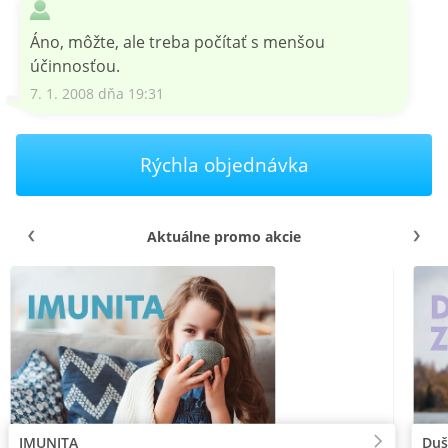
Áno, môžte, ale treba počítať s menšou
účinnosťou.
7. 1. 2008 dňa 19:31
Rýchla objednávka
Aktuálne promo akcie
IMUNITA
Duš