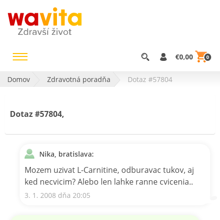
€0,00
0
Domov
Zdravotná poradňa
Dotaz #57804
Dotaz #57804,
Nika, bratislava:
Mozem uzivat L-Carnitine, odburavac tukov, aj
ked necvicim? Alebo len lahke ranne cvicenia..
3. 1. 2008 dňa 20:05