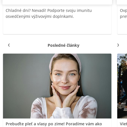
Chladné dni? Nevadí! Podporte svoju imunitu
Ovp
osvedčenými výživovými doplnkami.
pre
Posledné články
Prebuďte pleť a vlasy po zime! Poradíme vám ako
Vie