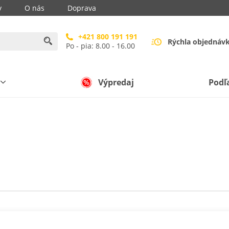
y
O nás
Doprava
+421 800 191 191
Rýchla objednáv
Po - pia: 8.00 - 16.00
Výpredaj
Podľ