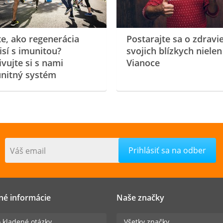
te, ako regenerácia
Postarajte sa o zdravi
isí s imunitou?
svojich blízkych nielen
ivujte si s nami
Vianoce
nitný systém
Váš email
né informácie
Naše značky
 kladené otázky
Všetky značky