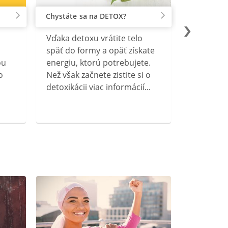
Chystáte sa na DETOX?
Vďaka detoxu vrátite telo
späť do formy a opäť získate
ou
energiu, ktorú potrebujete.
o
Než však začnete zistite si o
detoxikácii viac informácií...