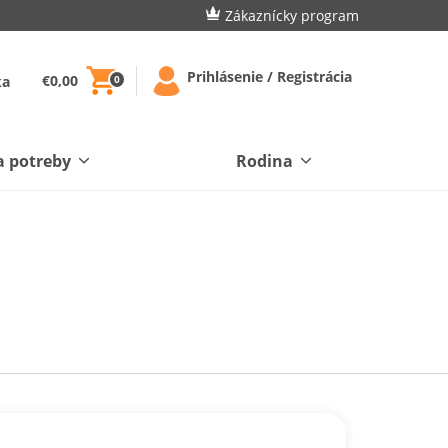
Zákaznícky program
Prihlásenie / Registrácia
€0,00
ka
0
a potreby
Rodina