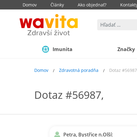
Domov
Články
Ako objednať?
Kontakt
Imunita
Značky
Domov
Zdravotná poradňa
Dotaz #56987
Dotaz #56987,
Petra, Bystřice n.Olší: