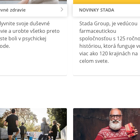
vné zdravie
NOVINKY STADA
lyvnite svoje duševné
Stada Group, je vedúcou
vie a urobte všetko preto
farmaceutickou
ste boli v psychickej
spoločnosťou s 125 ročn
ode.
históriou, ktorá funguje v
viac ako 120 krajinách na
celom svete.