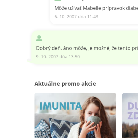
Môže užívať Mabelle prípravok diab
6. 10. 2007 dňa 11:43
Dobrý deň, áno môže, je možné, že tento prí
9. 10. 2007 dňa 13:50
Aktuálne promo akcie