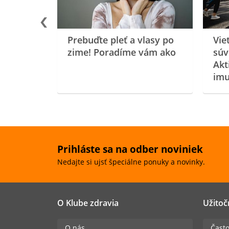
Prebuďte pleť a vlasy po
Vie
zime! Poradíme vám ako
súv
Akt
imu
Prihláste sa na odber noviniek
Nedajte si ujsť špeciálne ponuky a novinky.
O Klube zdravia
Užitoč
O nás
Často