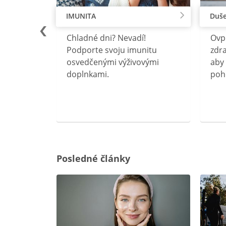
IMUNITA
Duše
lu
Chladné dni? Nevadí!
Ovp
rebný na
Podporte svoju imunitu
zdra
očného
osvedčenými výživovými
aby 
doplnkami.
poh
ravín
ovou
Posledné články
rgiu a
oenzýmu