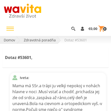
€0,00
0
Domov
Zdravotná poradňa
Dotaz #53601
Dotaz #53601,
Iveta:
Mama má 55r.a trápi ju velký nepokoj v nohách
hlavne v noci .Musí vstať a chodiť ,prichadza jej
zle od srdca ,zaspáva až ráno,celý deň je
unavená.Bola na cievnom a ortopedickom vyš.-v
norme.Počuli sme niečo o" syndrome