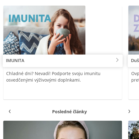
IMUNITA
Duš
Chladné dni? Nevadí! Podporte svoju imunitu
Ovp
osvedčenými výživovými doplnkami.
pre
Posledné články