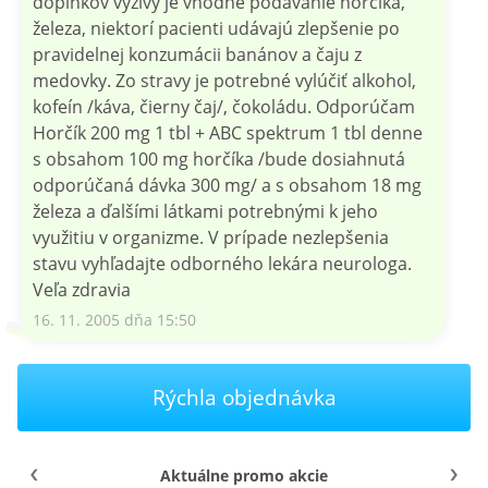
doplnkov výživy je vhodné podávanie horčíka,
železa, niektorí pacienti udávajú zlepšenie po
pravidelnej konzumácii banánov a čaju z
medovky. Zo stravy je potrebné vylúčiť alkohol,
kofeín /káva, čierny čaj/, čokoládu. Odporúčam
Horčík 200 mg 1 tbl + ABC spektrum 1 tbl denne
s obsahom 100 mg horčíka /bude dosiahnutá
odporúčaná dávka 300 mg/ a s obsahom 18 mg
železa a ďalšími látkami potrebnými k jeho
využitiu v organizme. V prípade nezlepšenia
stavu vyhľadajte odborného lekára neurologa.
Veľa zdravia
16. 11. 2005 dňa 15:50
Rýchla objednávka
Aktuálne promo akcie