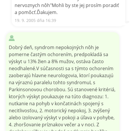
nervoznych nôh"Mohli by ste jej prosím poradiť
a pomôcť.Ďakujem.
19. 9. 2005 dňa 16:39
Dobrý deň, syndrom nepokojných nôh je
pomerne častým ochorením, predpokladá sa
výskyt u 13% žien a 8% mužov, ostáva často
neodhalené.V súčasnosti sa s týmto ochorením
zaoberajú hlavne neurologovia, ktorí poukazujú
na výraznú paralelu tohto syndromuL s
Parkinsonovou chorobou. Sú stanovené kritériá,
ktorých výskyt poukazuje na túto diagnozu: 1.
nutkanie na pohyb v končatinách spojený s
necitlivosťou, 2. motorický nepokoj, 3. zvýšený
alebo izolovaný výskyt v pokoji a úľava v pohybe,
4. zhoršovanie príznakov večer a v noci. Z