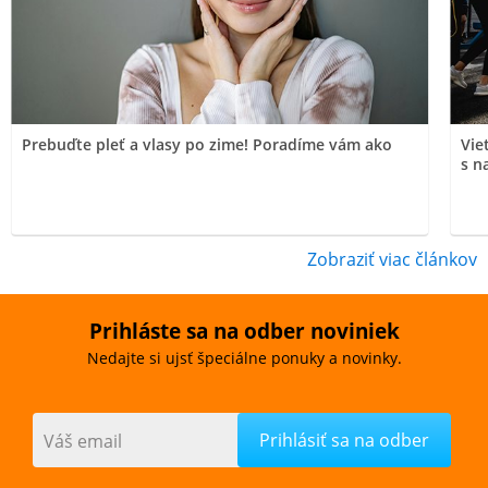
Prebuďte pleť a vlasy po zime! Poradíme vám ako
Vie
s n
Zobraziť viac článkov
Prihláste sa na odber noviniek
Nedajte si ujsť špeciálne ponuky a novinky.
Váš email