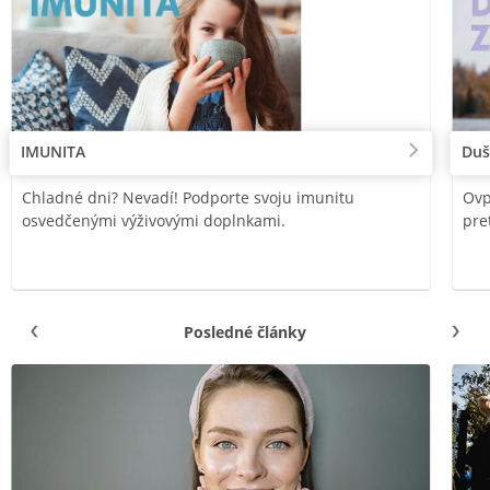
IMUNITA
Duš
Chladné dni? Nevadí! Podporte svoju imunitu
Ovp
osvedčenými výživovými doplnkami.
pre
Posledné články