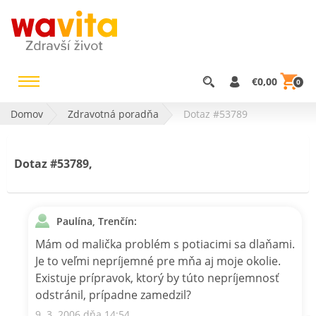
€0,00
0
Domov
Zdravotná poradňa
Dotaz #53789
Dotaz #53789,
Paulína, Trenčín:
Mám od malička problém s potiacimi sa dlaňami.
Je to veľmi nepríjemné pre mňa aj moje okolie.
Existuje prípravok, ktorý by túto nepríjemnosť
odstránil, prípadne zamedzil?
9. 3. 2006 dňa 14:54