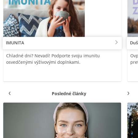
IMUNITA
Duš
Chladné dni? Nevadí! Podporte svoju imunitu
Ovp
osvedčenými výživovými doplnkami.
pre
Posledné články