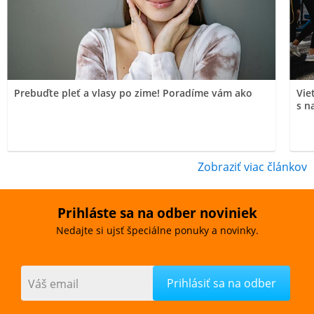
Prebuďte pleť a vlasy po zime! Poradíme vám ako
Vie
s n
Zobraziť viac článkov
Prihláste sa na odber noviniek
Nedajte si ujsť špeciálne ponuky a novinky.
Váš email