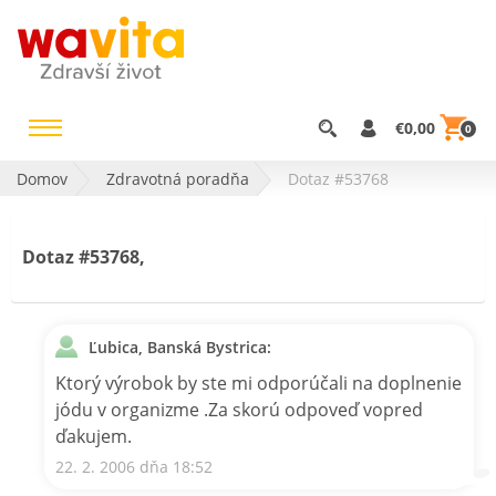
€0,00
0
Domov
Zdravotná poradňa
Dotaz #53768
Dotaz #53768,
Ľubica, Banská Bystrica:
Ktorý výrobok by ste mi odporúčali na doplnenie
jódu v organizme .Za skorú odpoveď vopred
ďakujem.
22. 2. 2006 dňa 18:52