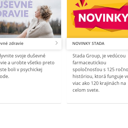
vné zdravie
NOVINKY STADA
lyvnite svoje duševné
Stada Group, je vedúcou
vie a urobte všetko preto
farmaceutickou
ste boli v psychickej
spoločnosťou s 125 ročn
ode.
históriou, ktorá funguje v
viac ako 120 krajinách na
celom svete.