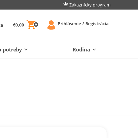
Zákaznícky program
Prihlásenie / Registrácia
€0,00
ka
0
a potreby
Rodina