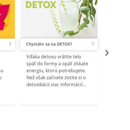
Chystáte sa na DETOX?
Vďaka detoxu vrátite telo
späť do formy a opäť získate
ou
energiu, ktorú potrebujete.
o
Než však začnete zistite si o
detoxikácii viac informácií...