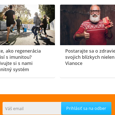
te, ako regenerácia
Postarajte sa o zdravi
isí s imunitou?
svojich blízkych nielen
ivujte si s nami
Vianoce
nitný systém
Váš email