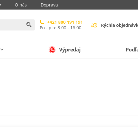
y
O nás
Doprava
+421 800 191 191
Rýchla objednáv
Po - pia: 8.00 - 16.00
Výpredaj
Podľ