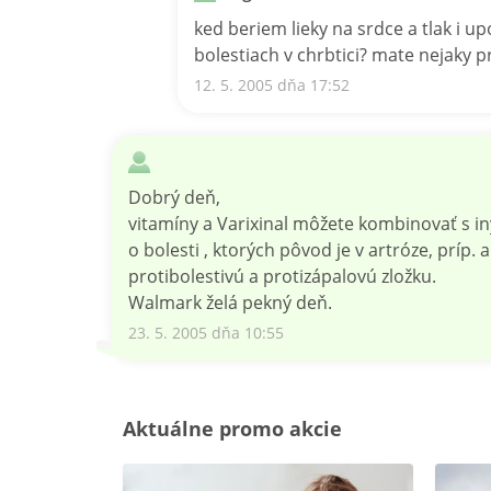
ked beriem lieky na srdce a tlak i up
bolestiach v chrbtici? mate nejaky p
12. 5. 2005 dňa 17:52
Dobrý deň,
vitamíny a Varixinal môžete kombinovať s iný
o bolesti , ktorých pôvod je v artróze, príp.
protibolestivú a protizápalovú zložku.
Walmark želá pekný deň.
23. 5. 2005 dňa 10:55
Aktuálne promo akcie