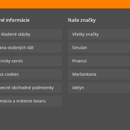
né informácie
Naše značky
 kladené otázky
Všetky značky
ana osobných dát
Sinulan
nícky servis
Proenzi
ika cookies
Marťankovia
becné obchodné podmienky
Idelyn
mácia a vrátenie tovaru