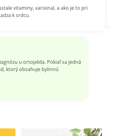
ale vitaminy, varixinal, a ako je to pri
hadza k srdcu.
diagnózu u ortopéda. Pokiaľ sa jedná
pid, ktorý obsahuje bylinnú