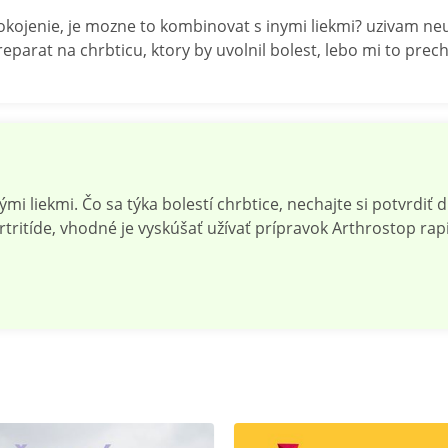
okojenie, je mozne to kombinovat s inymi liekmi? uzivam neust
reparat na chrbticu, ktory by uvolnil bolest, lebo mi to prec
mi liekmi. Čo sa týka bolestí chrbtice, nechajte si potvrdiť 
 artritíde, vhodné je vyskúšať užívať prípravok Arthrostop ra