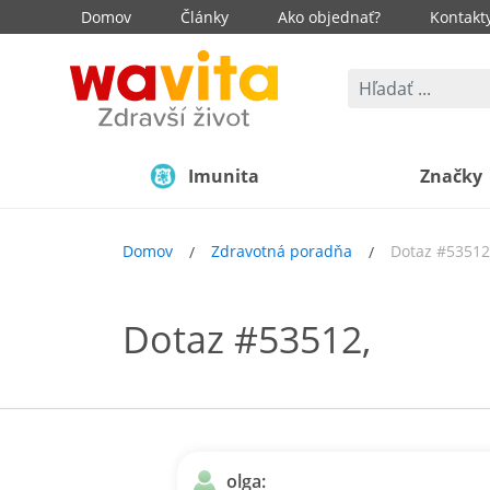
Domov
Články
Ako objednať?
Kontakt
Imunita
Značky
Domov
Zdravotná poradňa
Dotaz #53512
Dotaz #53512,
olga: