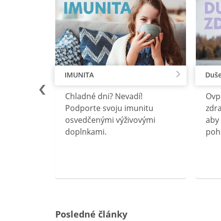
IMUNITA
Duše
lu
Chladné dni? Nevadí!
Ovp
rebný na
Podporte svoju imunitu
zdra
očného
osvedčenými výživovými
aby 
doplnkami.
poh
ravín
ovou
Posledné články