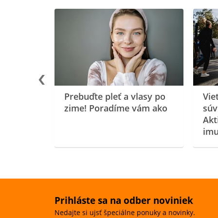
rgiu a
oenzýmu
Prebuďte pleť a vlasy po
Vie
zime! Poradíme vám ako
súv
Akt
imu
Prihláste sa na odber noviniek
Nedajte si ujsť špeciálne ponuky a novinky.