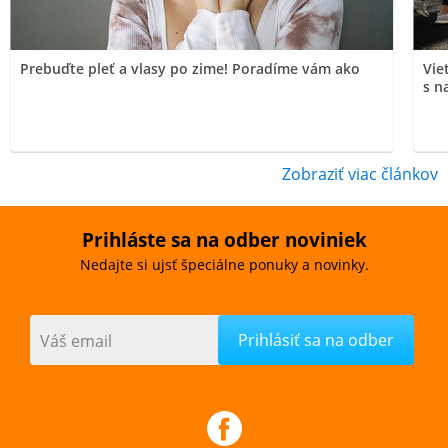
Prebuďte pleť a vlasy po zime! Poradíme vám ako
Vie
s n
Zobraziť viac článkov
Prihláste sa na odber noviniek
Nedajte si ujsť špeciálne ponuky a novinky.
Váš email