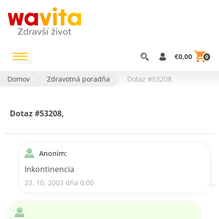
€0,00
0
Domov
Zdravotná poradňa
Dotaz #53208
Dotaz #53208,
Anonim:
Inkontinencia
23. 10. 2003 dňa 0:00