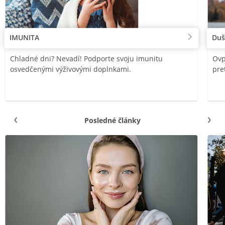
IMUNITA
Duš
Chladné dni? Nevadí! Podporte svoju imunitu
Ovp
osvedčenými výživovými doplnkami.
pre
Posledné články