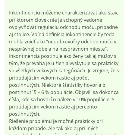
Inkontinenciu môžeme charakterizovať ako stav,
pri ktorom človek nie je schopný vedome
ovplyvňovať regulaciu odchodu moču, prípadne
aj stolice. Voľná definícia inkontinencie by teda
mohla znieť ako "nedobrovoľný odchod moču v
nesprávnej dobe a na nesprávnom mieste".
Inkontinencia postihuje ako ženy tak aj mužov s
tým, že prevaha je u žien a vyskytuje sa prakticky
vo všetkých vekových kategóriách. Je zrejme, že s
pribúdajúcim vekom rastie aj počet
postihnutých. Niektoré štatistiky hovoria o
postihnutí 5 – 6 % populácie. Objavili sa dokonca
čísla, kde sa hovorí o náleze v 10% populácie. S
pribúdajúcim vekom rastie aj percento
postihnutých.
Riešenie problému je možné prakticky pri
každom prípade. Ale tak ako aj pri iných