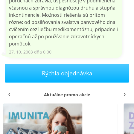
poruchách zdravia, úspešnosť je v podmienená
včasnou a správnou diagnózou druhu a stupňa
inkontinencie. Možnosti riešenia sú pritom
rôzne: od posilňovania svalstva panvového dna
cvičením cez liečbu medikamentóznu, prípadne i
operačnú až po používanie zdravotníckych
pomôcok.
27. 10. 2003 dňa 0:00
Rýchla objednávka
Aktuálne promo akcie