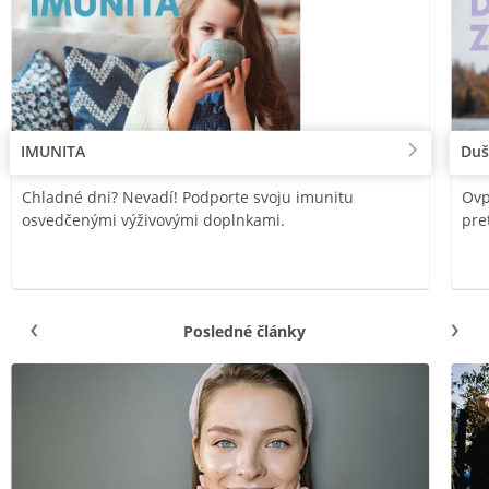
IMUNITA
Duš
Chladné dni? Nevadí! Podporte svoju imunitu
Ovp
osvedčenými výživovými doplnkami.
pre
Posledné články