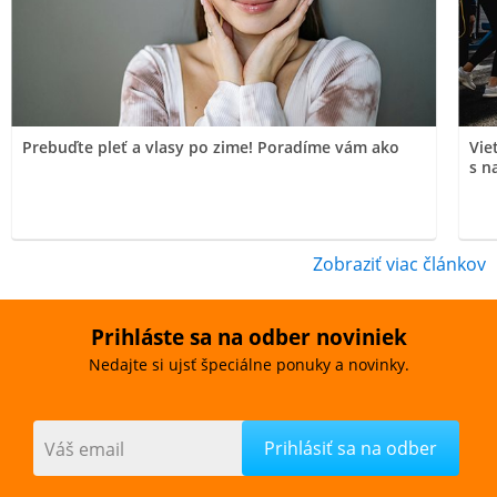
Prebuďte pleť a vlasy po zime! Poradíme vám ako
Vie
s n
Zobraziť viac článkov
Prihláste sa na odber noviniek
Nedajte si ujsť špeciálne ponuky a novinky.
Váš email