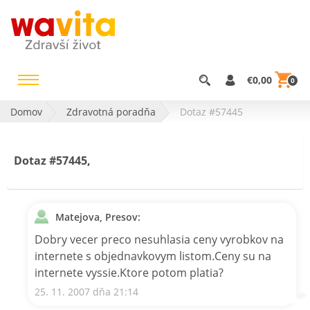
€0,00
0
Domov
Zdravotná poradňa
Dotaz #57445
Dotaz #57445,
Matejova, Presov:
Dobry vecer preco nesuhlasia ceny vyrobkov na
internete s objednavkovym listom.Ceny su na
internete vyssie.Ktore potom platia?
25. 11. 2007 dňa 21:14