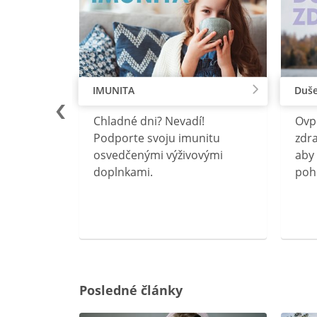
IMUNITA
Duše
lu
Chladné dni? Nevadí!
Ovp
rebný na
Podporte svoju imunitu
zdra
očného
osvedčenými výživovými
aby 
doplnkami.
poh
ravín
ovou
Posledné články