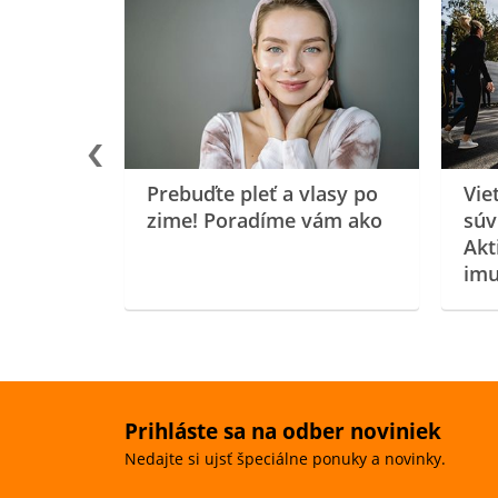
rgiu a
oenzýmu
Prebuďte pleť a vlasy po
Vie
zime! Poradíme vám ako
súv
Akt
imu
Prihláste sa na odber noviniek
Nedajte si ujsť špeciálne ponuky a novinky.