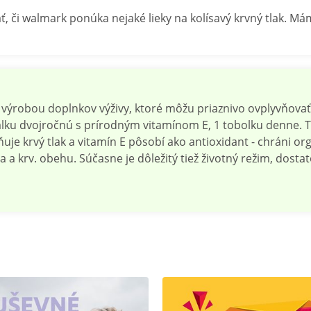
ť, či walmark ponúka nejaké lieky na kolísavý krvný tlak. Má
ýrobou doplnkov výživy, ktoré môžu priaznivo ovplyvňovať a
ku dvojročnú s prírodným vitamínom E, 1 tobolku denne. T
vňuje krvý tlak a vitamín E pôsobí ako antioxidant - chráni 
 a krv. obehu. Súčasne je dôležitý tiež životný režim, dost