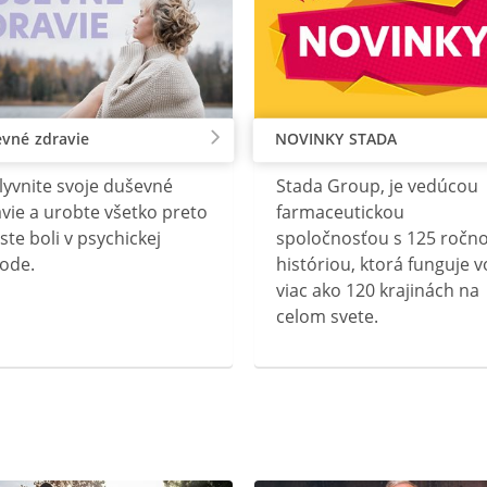
vné zdravie
NOVINKY STADA
lyvnite svoje duševné
Stada Group, je vedúcou
vie a urobte všetko preto
farmaceutickou
ste boli v psychickej
spoločnosťou s 125 ročn
ode.
históriou, ktorá funguje v
viac ako 120 krajinách na
celom svete.