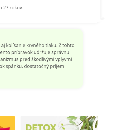
m 27 rokov.
j kolísanie krvného tlaku. Z tohto
ento prípravok udržuje správnu
organizmus pred škodlivými vplyvmi
atok spánku, dostatočný príjem