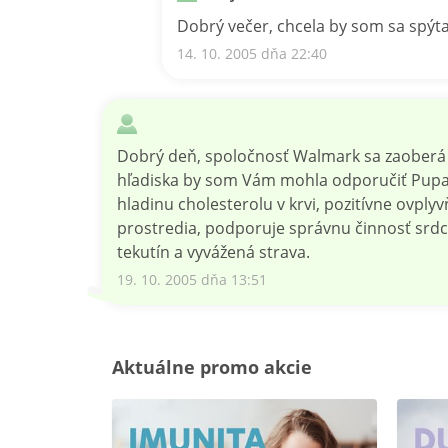
Dobrý večer, chcela by som sa spýta
14. 10. 2005 dňa 22:40
Dobrý deň, spoločnosť Walmark sa zaoberá v
hľadiska by som Vám mohla odporučiť Pupal
hladinu cholesterolu v krvi, pozitívne ovply
prostredia, podporuje správnu činnosť srdca
tekutín a vyvážená strava.
19. 10. 2005 dňa 13:51
Aktuálne promo akcie