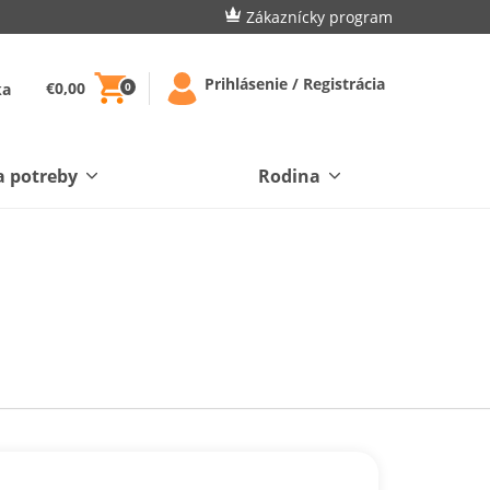
Zákaznícky program
Prihlásenie / Registrácia
€0,00
ka
0
a potreby
Rodina