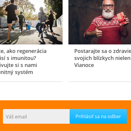
te, ako regenerácia
Postarajte sa o zdravi
isí s imunitou?
svojich blízkych nielen
ivujte si s nami
Vianoce
nitný systém
Váš email