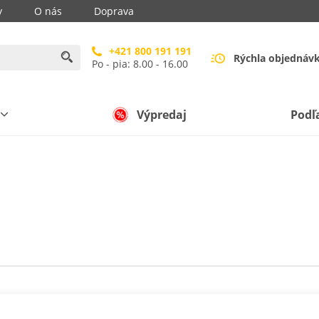
y
O nás
Doprava
+421 800 191 191
Rýchla objednáv
Po - pia: 8.00 - 16.00
Výpredaj
Podľ