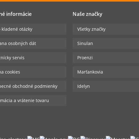
né informácie
Naše značky
 kladené otázky
Všetky značky
ana osobných dát
Sinulan
nícky servis
Proenzi
ika cookies
Marťankovia
becné obchodné podmienky
Idelyn
mácia a vrátenie tovaru