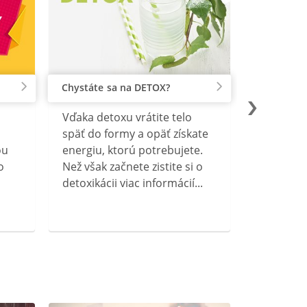
Chystáte sa na DETOX?
Vďaka detoxu vrátite telo
späť do formy a opäť získate
ou
energiu, ktorú potrebujete.
o
Než však začnete zistite si o
detoxikácii viac informácií...