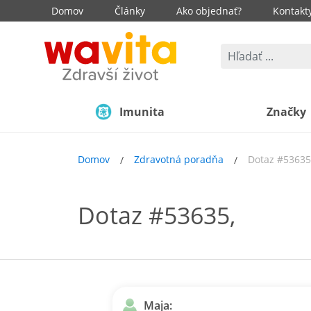
Domov
Články
Ako objednať?
Kontakt
Imunita
Značky
Domov
Zdravotná poradňa
Dotaz #53635
Dotaz #53635,
Maja: