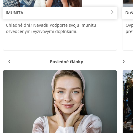
IMUNITA
Duš
Chladné dni? Nevadí! Podporte svoju imunitu
Ovp
osvedčenými výživovými doplnkami.
pre
Posledné články