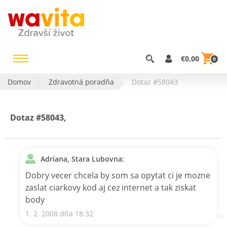
€0,00
0
Domov
Zdravotná poradňa
Dotaz #58043
Dotaz #58043,
Adriana, Stara Lubovna:
Dobry vecer chcela by som sa opytat ci je mozne
zaslat ciarkovy kod aj cez internet a tak ziskat
body
1. 2. 2008 dňa 18:32