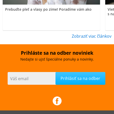
Prebuďte pleť a vlasy po zime! Poradíme vám ako
Vie
s n
Zobraziť viac článkov
Prihláste sa na odber noviniek
Nedajte si ujsť špeciálne ponuky a novinky.
Váš email