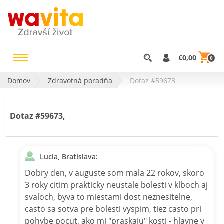
€0,00
0
Domov
Zdravotná poradňa
Dotaz #59673
Dotaz #59673,
Lucia, Bratislava:
Dobry den, v auguste som mala 22 rokov, skoro
3 roky citim prakticky neustale bolesti v klboch aj
svaloch, byva to miestami dost neznesitelne,
casto sa sotva pre bolesti vyspim, tiez casto pri
pohybe pocut, ako mi "praskaju" kosti - hlavne v