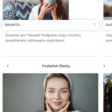
IMUNITA
Duš
Chladné dni? Nevadí! Podporte svoju imunitu
Ovp
osvedčenými výživovými doplnkami.
pre
Posledné články