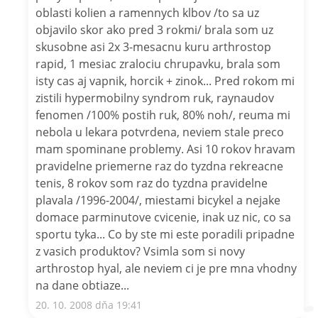
oblasti kolien a ramennych klbov /to sa uz
objavilo skor ako pred 3 rokmi/ brala som uz
skusobne asi 2x 3-mesacnu kuru arthrostop
rapid, 1 mesiac zralociu chrupavku, brala som
isty cas aj vapnik, horcik + zinok... Pred rokom mi
zistili hypermobilny syndrom ruk, raynaudov
fenomen /100% postih ruk, 80% noh/, reuma mi
nebola u lekara potvrdena, neviem stale preco
mam spominane problemy. Asi 10 rokov hravam
pravidelne priemerne raz do tyzdna rekreacne
tenis, 8 rokov som raz do tyzdna pravidelne
plavala /1996-2004/, miestami bicykel a nejake
domace parminutove cvicenie, inak uz nic, co sa
sportu tyka... Co by ste mi este poradili pripadne
z vasich produktov? Vsimla som si novy
arthrostop hyal, ale neviem ci je pre mna vhodny
na dane obtiaze...
20. 10. 2008 dňa 19:41