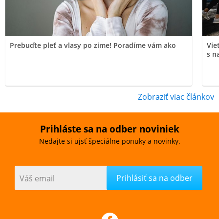
Prebuďte pleť a vlasy po zime! Poradíme vám ako
Vie
s n
Zobraziť viac článkov
Prihláste sa na odber noviniek
Nedajte si ujsť špeciálne ponuky a novinky.
Váš email