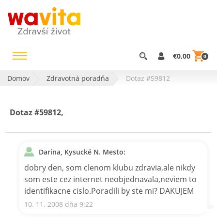
€0,00
0
Domov
Zdravotná poradňa
Dotaz #59812
Dotaz #59812,
Darina, Kysucké N. Mesto:
dobry den, som clenom klubu zdravia,ale nikdy
som este cez internet neobjednavala,neviem to
identifikacne cislo.Poradili by ste mi? DAKUJEM
10. 11. 2008 dňa 9:22