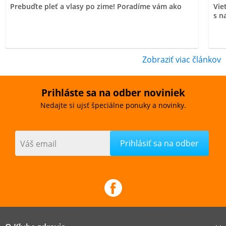
Prebuďte pleť a vlasy po zime! Poradíme vám ako
Vie
s n
Zobraziť viac článkov
Prihláste sa na odber noviniek
Nedajte si ujsť špeciálne ponuky a novinky.
Váš email