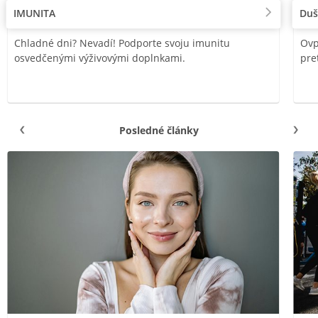
IMUNITA
Duš
Chladné dni? Nevadí! Podporte svoju imunitu
Ovp
osvedčenými výživovými doplnkami.
pre
Posledné články