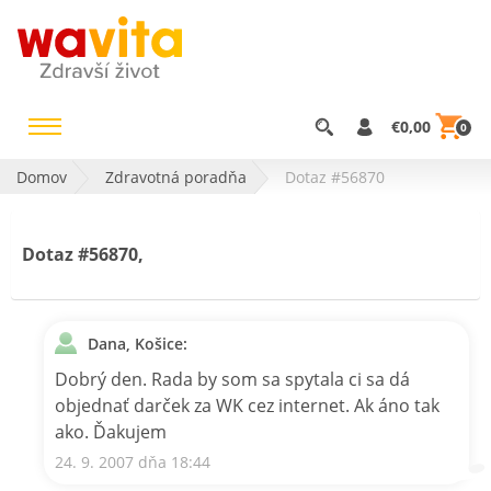
€0,00
0
Domov
Zdravotná poradňa
Dotaz #56870
Dotaz #56870,
Dana, Košice:
Dobrý den. Rada by som sa spytala ci sa dá
objednať darček za WK cez internet. Ak áno tak
ako. Ďakujem
24. 9. 2007 dňa 18:44