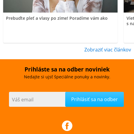
Prebuďte pleť a vlasy po zime! Poradíme vám ako
Vie
s n
Zobraziť viac článkov
Prihláste sa na odber noviniek
Nedajte si ujsť špeciálne ponuky a novinky.
Váš email