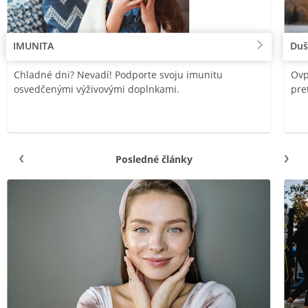
IMUNITA
Duš
Chladné dni? Nevadí! Podporte svoju imunitu
Ovp
osvedčenými výživovými doplnkami.
pre
Posledné články