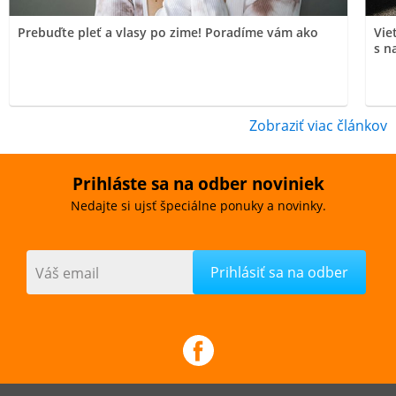
Prebuďte pleť a vlasy po zime! Poradíme vám ako
Vie
s n
Zobraziť viac článkov
Prihláste sa na odber noviniek
Nedajte si ujsť špeciálne ponuky a novinky.
Váš email