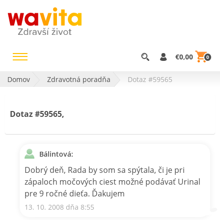
€0,00
0
Domov
Zdravotná poradňa
Dotaz #59565
Dotaz #59565,
Bálintová:
Dobrý deň, Rada by som sa spýtala, či je pri
zápaloch močových ciest možné podávať Urinal
pre 9 ročné dieťa. Ďakujem
13. 10. 2008 dňa 8:55