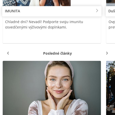
IMUNITA
Duš
Chladné dni? Nevadí! Podporte svoju imunitu
Ovp
osvedčenými výživovými doplnkami.
pre
Posledné články