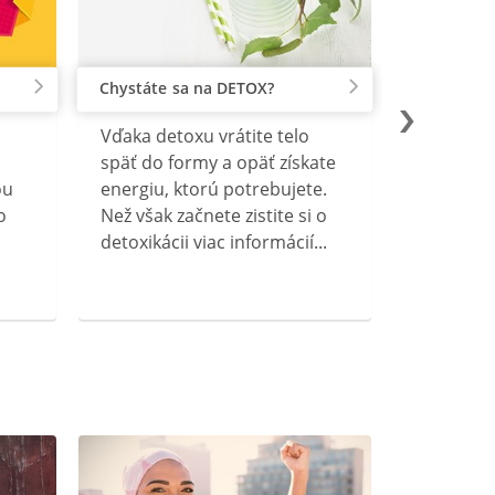
Chystáte sa na DETOX?
Vďaka detoxu vrátite telo
späť do formy a opäť získate
ou
energiu, ktorú potrebujete.
o
Než však začnete zistite si o
detoxikácii viac informácií...