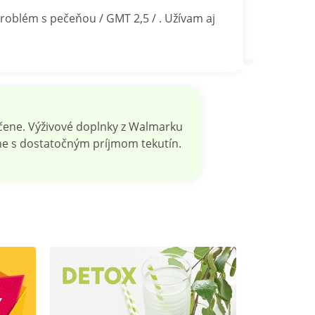
oblém s pečeňou / GMT 2,5 / . Užívam aj
čene. Výživové doplnky z Walmarku
nne s dostatočným príjmom tekutín.