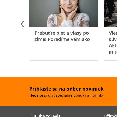
oenzýmu
Prebuďte pleť a vlasy po
Vie
zime! Poradíme vám ako
súv
Akt
imu
Prihláste sa na odber noviniek
Nedajte si ujsť špeciálne ponuky a novinky.
O Klube zdravia
Užitoč