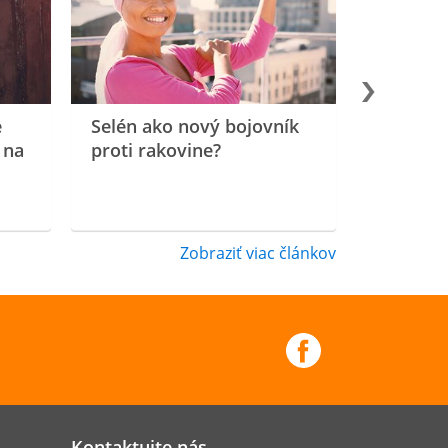
e
Selén ako nový bojovník
 na
proti rakovine?
Zobraziť viac článkov
Kontaktujte nás