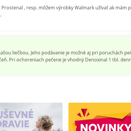
 Prostenal , resp. môžem výrobky Walmark užívať ak mám pr
.
ašou liečbou. Jeho podávanie je možné aj pri poruchách pe
ečeň. Pri ochoreniach pečene je vhodný Denoxinal 1 tbl. de