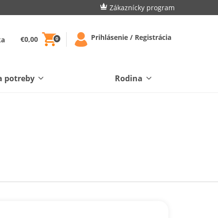
Zákaznícky program
Prihlásenie / Registrácia
€0,00
ka
0
a potreby
Rodina