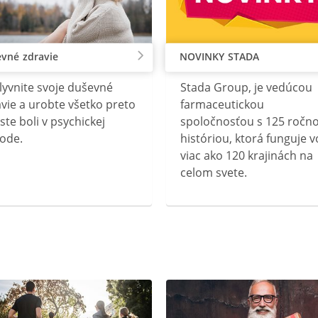
vné zdravie
NOVINKY STADA
lyvnite svoje duševné
Stada Group, je vedúcou
vie a urobte všetko preto
farmaceutickou
ste boli v psychickej
spoločnosťou s 125 ročn
ode.
históriou, ktorá funguje v
viac ako 120 krajinách na
celom svete.