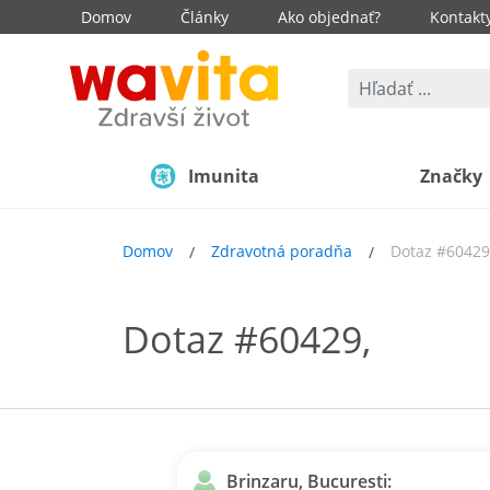
Domov
Články
Ako objednať?
Kontakt
Imunita
Značky
Domov
Zdravotná poradňa
Dotaz #60429
Dotaz #60429,
Brinzaru, Bucuresti: