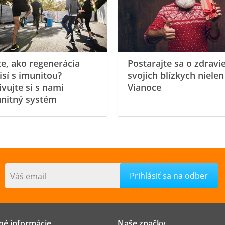
te, ako regenerácia
Postarajte sa o zdravi
isí s imunitou?
svojich blízkych nielen
ivujte si s nami
Vianoce
nitný systém
Váš email
né informácie
Naše značky