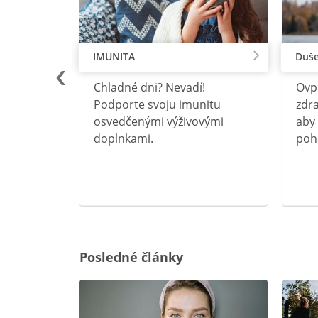
IMUNITA
Duše
lu
Chladné dni? Nevadí!
Ovp
rebný na
Podporte svoju imunitu
zdra
očného
osvedčenými výživovými
aby 
doplnkami.
poh
ravín
ovou
Posledné články
rgiu a