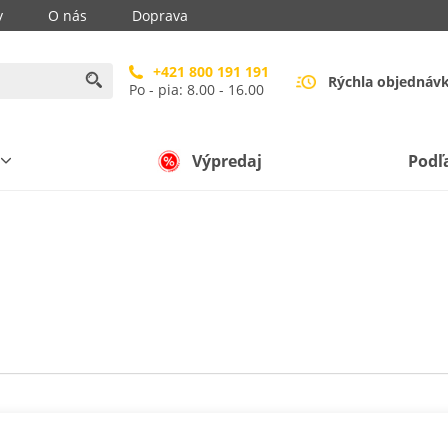
y
O nás
Doprava
+421 800 191 191
Rýchla objednáv
Po - pia: 8.00 - 16.00
Výpredaj
Podľ