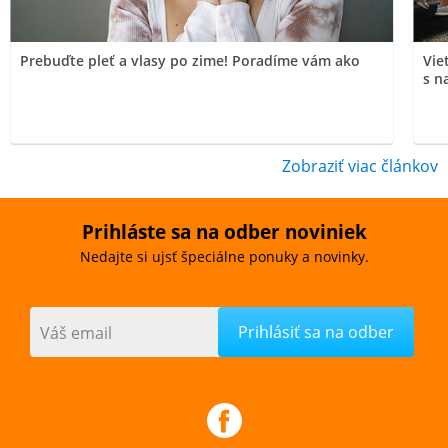
Prebuďte pleť a vlasy po zime! Poradíme vám ako
Vie
s n
Zobraziť viac článkov
Prihláste sa na odber noviniek
Nedajte si ujsť špeciálne ponuky a novinky.
Váš email