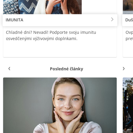
IMUNITA
Duš
Chladné dni? Nevadí! Podporte svoju imunitu
Ovp
osvedčenými výživovými doplnkami.
pre
Posledné články