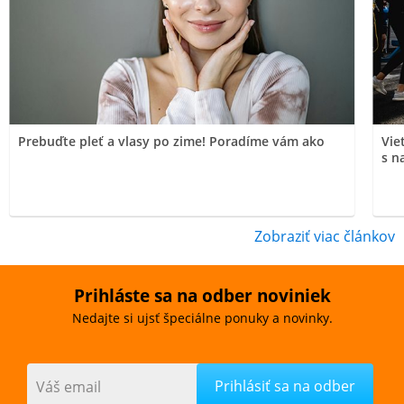
Prebuďte pleť a vlasy po zime! Poradíme vám ako
Vie
s n
Zobraziť viac článkov
Prihláste sa na odber noviniek
Nedajte si ujsť špeciálne ponuky a novinky.
Váš email