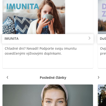
IMUNITA
Duš
Chladné dni? Nevadí! Podporte svoju imunitu
Ovp
osvedčenými výživovými doplnkami.
pre
Posledné články