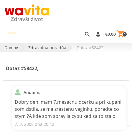
€0,00
0
Domov
Zdravotná poradňa
Dotaz #58422
Dotaz #58422,
Anonim:
Dobry den, mam 7.mesacnu dcerku a pri kupani
som zistila, ze ma zrastenu vaginku, poradte co
stym ?A kde som spravila cybu ked sa to stalo
7. 3. 2008 dňa 20:42