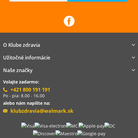
O Klube zdravia
Užitočné informácie
Naše značky
Volajte zadarmo:
+421 800 191 191
Po - pia: 8.00 - 16.00
alebo nám napíšte na:
klubzdravia@walmark.sk