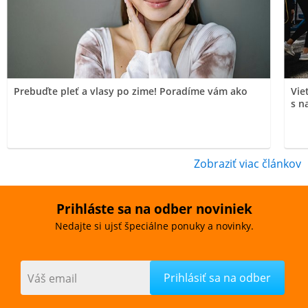
Prebuďte pleť a vlasy po zime! Poradíme vám ako
Vie
s n
Zobraziť viac článkov
Prihláste sa na odber noviniek
Nedajte si ujsť špeciálne ponuky a novinky.
Váš email