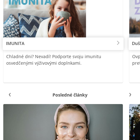
IMUNITA
Duš
Chladné dni? Nevadí! Podporte svoju imunitu
Ovp
osvedčenými výživovými doplnkami.
pre
Posledné články